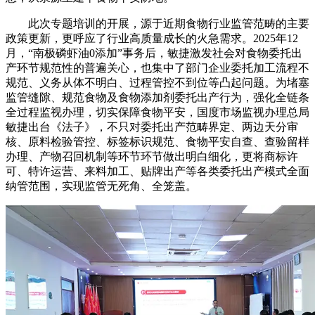
此次专题培训的开展，源于近期食物行业监管范畴的主要
政策更新，更呼应了行业高质量成长的火急需求。2025年12
月，“南极磷虾油0添加”事务后，敏捷激发社会对食物委托出
产环节规范性的普遍关心，也集中了部门企业委托加工流程不
规范、义务从体不明白、过程管控不到位等凸起问题。为堵塞
监管缝隙、规范食物及食物添加剂委托出产行为，强化全链条
全过程监视办理，切实保障食物平安，国度市场监视办理总局
敏捷出台《法子》，不只对委托出产范畴界定、两边天分审
核、原料检验管控、标签标识规范、食物平安自查、查验留样
办理、产物召回机制等环节环节做出明白细化，更将商标许
可、特许运营、来料加工、贴牌出产等各类委托出产模式全面
纳管范围，实现监管无死角、全笼盖。