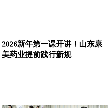
2026新年第一课开讲！山东康
美药业提前践行新规