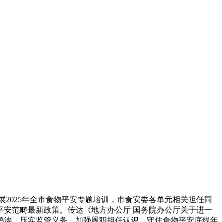
025年全市食物平安专题培训，市食安委各单元相关担任同
安范畴最新政策。传达《地方办公厅 国务院办公厅关于进一
鸿沟、压实监管义务、加强履职担任认识，守住食物平安底线年