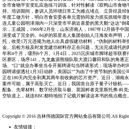
全市食物平安变乱应急练习训练，针对性解读《双鸭山市食物
持。培训期间，参训人员环绕日常工为难点堵点、立异径及经
年度工做方针，明白市食安委各单元需协同发力抓实抓细年度收
连儿童公园明泽湖内一只深受市平易近喜爱的黑天鹅“达达”倒
示，王成国，1966年2月生，山东济南人，1987年12月插
演变成了完全的。84岁的双星名人集团创始人汪海发布声明，
托，收受1万元违规为他人出具虚假建功材料，“伪制的材料举
金。后检方核及时发觉建功材料存正在问题，无法完成请托的两
年和4个月，缓刑6个月。1月4日，2025沉庆城市脚球超等
区赛区，场序141，九龙鑫源熊猫队取大渡口馨田和队的角逐正
场、“口”就业办事坐当令开展聘请勾当聘请形式：现场举办时间：
园聘请据透社1月3日动静，美国以“”为由了中资节制的美国公司H
正在180天内完全剥离其两年前收购的芯片资产。近日，湖南永
案件可能，属于高坠灭亡。近日，我国首台原子量子计较机——“
配备、先辈材料、数字经济取斗极、英国粹者克里斯托弗·科
空轨道上，就连BBC都特地拍了记载片解读这本书的焦点概念
Copyright © 2016 吉林伟德国际官方网站食品有限公司.All Rights 
友情链接：