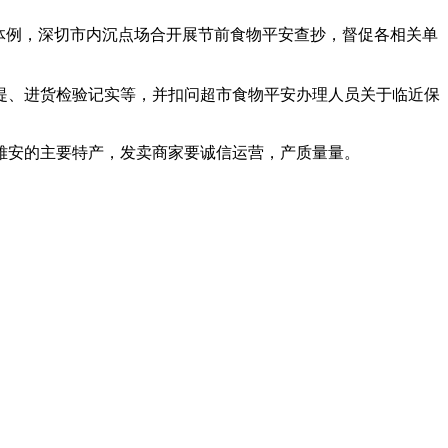
”体例，深切市内沉点场合开展节前食物平安查抄，督促各相关单
、进货检验记实等，并扣问超市食物平安办理人员关于临近保
安的主要特产，发卖商家要诚信运营，产质量量。