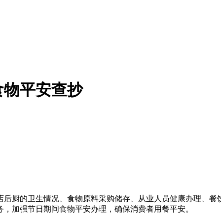
食物平安查抄
后厨的卫生情况、食物原料采购储存、从业人员健康办理、餐饮
务，加强节日期间食物平安办理，确保消费者用餐平安。