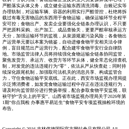
严酷落实从体义务，成立健全运输东西清洗消毒、台账记实等
办理轨制，对运输车辆、容器的利用实行严酷管控，杜绝将拆
载过有毒无害物品的东西用于食物运输，确保运输环节全程平
安可控；食物出产、发卖企业要强化全链条办理认识，不只要
严把原料采购、出产加工、成品查验关，更要严酷审核承运方
天分，加强运输环节的监视，从泉源规避污染风险；各食物出
产运营单元要以本案为镜鉴，自动进修食物平安相关法令律
例，盲目规范出产运营行为，配合建牢食物平安行业自律防
地。市场监管法律人员将持续强化食物运输全链条协同监管，
聚焦发货方、承运方、收货方等环节从体，健全常态化排查机
制，对发觉的违法违规行为“零”，依法从严从快查处；同时持
续深化跟尾机制，加强取司法机关的消息共享、构成监管合
力，守住食物运输平安底线。正在此，西安市场监视办理局提
示泛博消费者，如发觉食物运输过程中存正在违法违规行为，
请及时向监管部分进行赞扬举报，配合参取食物平安监视，联
袂守护“舌尖上的平安”。山西省市场监视办理局关于2026年第
1期“你点我检 办事惠平易近生”食物平安专项监视抽检环境的
布告。
Copyright © 2016 吉林伟德国际官方网站食品有限公司.All