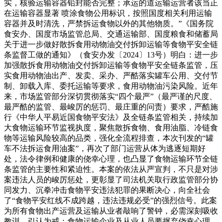
实，核验运输容器铅封能否完整；承运的道运输运营者该当正
在运输容器显著 喷涂食物公用标识，按照国度相关利用运输
容器并及时清洗，严禁拆运食物以外的其他物质。”《国务院
食安办、国度市场监管总局、交通运输部、国度粮食和储蓄局
关于进一步做好散拆食用动物油交付拆卸运输等食物平安全链
条监督工做的通知》（食安办发〔2024〕13号）明白：进一步
加强散拆食用动物油交付拆卸运输等食物平安全链条监管，压
实食用动物油出产、发卖、采办、严酷落实罐车公用、交付节
制、卸载入库、委托运输等要求，食用动物油污染风险。近年
来，市场监管部分深切贯彻落实“四个最严”（最严谨的尺度、
最严酷的监管、最峻厉的惩罚、最庄重的问责）要求，严酷施
行《中华人平易近国食物平安法》及全链条监管相关，持续加
大食物运输环节监视执度，聚焦散拆食物、食用油脂、冷链食
物等运输风险较高的品类，强化全流程排查，本次刊发的“罐
车不法拆运食用油案”，再次了部门运营从体为逃逐短期好
处，法令律例和健康的侥幸心理，也凸显了食物运输环节全链
条监管的主要性和紧迫性。本案的依法从严宣判，不只是对涉
案违法人员的峻厉惩处，更彰显了司法机关取行政监管部分协
同发力、沉拳冲击食物平安违法犯罪的果断决心，向全社会
了“食物平安红线不成跨越，违法违规必受”的强烈信号。此案
为所有食物出产运营及运输从业者敲响了警钟，必需深刻吸收
教训，引认为戒：食物运输企业及从业人员要摒弃侥幸心理，