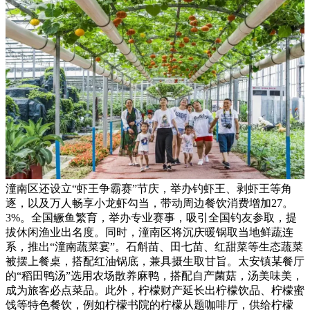
潼南区还设立“虾王争霸赛”节庆，举办钓虾王、剥虾王等角
逐，以及万人畅享小龙虾勾当，带动周边餐饮消费增加27。
3%。全国鳜鱼繁育，举办专业赛事，吸引全国钓友参取，提
拔休闲渔业出名度。同时，潼南区将沉庆暖锅取当地鲜蔬连
系，推出“潼南蔬菜宴”。石斛苗、田七苗、红甜菜等生态蔬菜
被摆上餐桌，搭配红油锅底，兼具摄生取甘旨。太安镇某餐厅
的“稻田鸭汤”选用农场散养麻鸭，搭配自产菌菇，汤美味美，
成为旅客必点菜品。此外，柠檬财产延长出柠檬饮品、柠檬蜜
饯等特色餐饮，例如柠檬书院的柠檬从题咖啡厅，供给柠檬