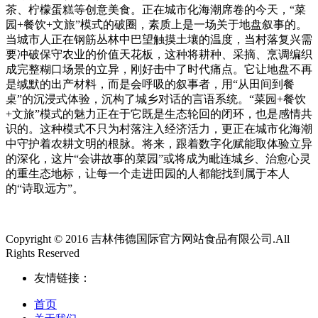
茶、柠檬蛋糕等创意美食。正在城市化海潮席卷的今天，“菜
园+餐饮+文旅”模式的破圈，素质上是一场关于地盘叙事的。
当城市人正在钢筋丛林中巴望触摸土壤的温度，当村落复兴需
要冲破保守农业的价值天花板，这种将耕种、采摘、烹调编织
成完整糊口场景的立异，刚好击中了时代痛点。它让地盘不再
是缄默的出产材料，而是会呼吸的叙事者，用“从田间到餐
桌”的沉浸式体验，沉构了城乡对话的言语系统。“菜园+餐饮
+文旅”模式的魅力正在于它既是生态轮回的闭环，也是感情共
识的。这种模式不只为村落注入经济活力，更正在城市化海潮
中守护着农耕文明的根脉。将来，跟着数字化赋能取体验立异
的深化，这片“会讲故事的菜园”或将成为毗连城乡、治愈心灵
的重生态地标，让每一个走进田园的人都能找到属于本人
的“诗取远方”。
Copyright © 2016 吉林伟德国际官方网站食品有限公司.All
Rights Reserved
友情链接：
首页