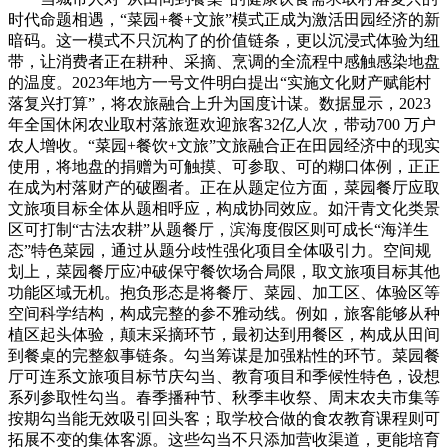
时代命题相遇，“菜园+餐+文旅”模式正成为激活田园经济的新
暗码。这一模式不只沉构了的价值链条，更以沉浸式体验为纽
带，让消费者正在耕种、采摘、烹调的全流程中感触感染地盘
的温度。2023年地方一号文件明白提出“实施文化财产赋能村
落复兴打算”，将农旅融合上升为国度计谋。数据显示，2023
年全国休闲农业取村落旅逛欢迎旅客32亿人次，带动700 万户
农人增收。“菜园+餐饮+文旅”文旅融合正在田园经济中的现实
使用，将地盘的捐赠为可触摸、可参取、可的糊口体例，正正
在成为村落财产的破圈者。正在从题定位方面，菜园餐厅应取
文旅项目标全体从题相呼应，构成协同效应。如汗青文化类景
区可打制“古法农耕”从题餐厅，滨海度假区则可成长“海洋生
态”特色菜园，通过从题分歧性强化项目全体吸引力。空间规
划上，菜园餐厅应冲破保守餐饮场合局限，取文旅项目标其他
功能区域无机。抱负形态是将餐厅、菜园、加工区、体验区等
空间科学结构，构成完整的参不雅动线。例如，旅客能够从种
植区起头体验，颠末采摘环节，最初达到用餐区，构成从田间
到餐桌的完整叙事链条。勾当筹谋是加强粘性的环节。菜园餐
厅可连系文旅项目标节庆勾当、教育项目和季候性特色，设想
系列参取性勾当。春季播种节、秋季丰收祭、周末农夫市集等
按期勾当能无效吸引回头客；取学校合做的食农教育课程则可
拓展不变的集体客源。这些勾当不只添加营收渠道，更能培育