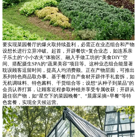
要实现菜园餐厅的爆火取持续盈利，必需正在业态组合和产物
设想长进行立异冲破。起首，开辟餐饮+复合业态，如连系亲
子乐土的“小小农夫”体验区、融入手做工坊的“美食DIY”空
间、搭配摄生SPA的“蔬果美容”项目等。这种业态组合能显著
耽误顾客逗留时间，提高人均消费额。正在产物层面，可推出
系列特色商品取办事。基于餐厅自产食材开辟伴手礼套拆，如
无机调味料、特色酱料、干货组合等；设想“从种子到菜品”的
会员认养打算，让顾客近程参取种植并享受专属收获；开辟从
题住宿产物，如“星空下的菜园晚餐”、“晨露采摘+早餐”等特
色套餐，实现全天候运营。