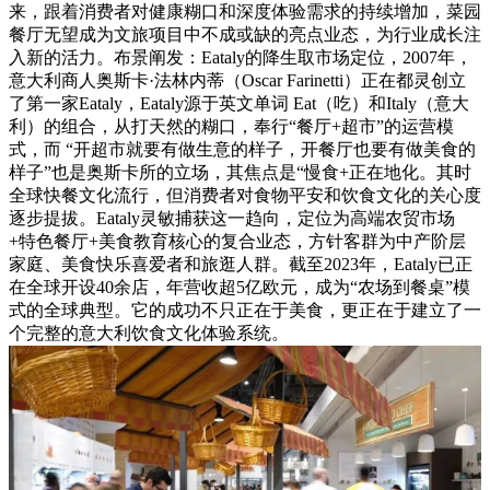
来，跟着消费者对健康糊口和深度体验需求的持续增加，菜园
餐厅无望成为文旅项目中不成或缺的亮点业态，为行业成长注
入新的活力。布景阐发：Eataly的降生取市场定位，2007年，
意大利商人奥斯卡·法林内蒂（Oscar Farinetti）正在都灵创立
了第一家Eataly，Eataly源于英文单词 Eat（吃）和Italy（意大
利）的组合，从打天然的糊口，奉行“餐厅+超市”的运营模
式，而 “开超市就要有做生意的样子，开餐厅也要有做美食的
样子”也是奥斯卡所的立场，其焦点是“慢食+正在地化。其时
全球快餐文化流行，但消费者对食物平安和饮食文化的关心度
逐步提拔。Eataly灵敏捕获这一趋向，定位为高端农贸市场
+特色餐厅+美食教育核心的复合业态，方针客群为中产阶层
家庭、美食快乐喜爱者和旅逛人群。截至2023年，Eataly已正
在全球开设40余店，年营收超5亿欧元，成为“农场到餐桌”模
式的全球典型。它的成功不只正在于美食，更正在于建立了一
个完整的意大利饮食文化体验系统。