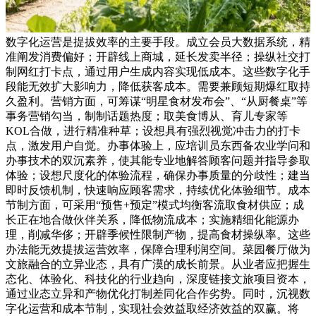
数字化运营是提拔效率的主要手段。成立会员大数据系统，精
准阐发消费偏好；开辟线上商城，延长发卖半径；操纵社交打
制网红打卡点，通过用户生成内容实现低成本。这些数字化手
段能无效扩大影响力，降低获客成本。需要兼顾短期爆红取持
久盈利。营销方面，可筹谋“明星食材发布会”、“从厨餐桌”等
事务营销勾当，制制话题热度；取美食博从、育儿专家等
KOL合做，进行精准种草；设想具有强烈视觉冲击力的打卡
点，激发用户自觉。办事体验上，应培训员东西备农业学问和
办事技术的双沉素养，使其能专业地解答顾客问题并指导参取
体验；设想尺度化的体验流程，确保办事质量的分歧性；建当
即时反馈机制，快速响应顾客需求，持续优化体验细节。成本
节制方面，可采用“预售+预定”模式均衡客流取食材供应；成
长正在地合做伙伴关系，降低物流成本；实施精细化能源办
理，削减华侈；开辟季候性限制产物，提高食材操纵率。这些
办法能无效提拔运营效率，保障合理利润空间。菜园餐厅做为
文旅融合的立异业态，具有广漠的成长前景。从业者应把握生
态化、体验化、科技化的行业趋向，深度链接文旅项目资本，
通过业态立异和产物优化打制差同化合作劣势。同时，沉视数
字化运营和成本节制，实现社会效益取经济效益的双赢。将