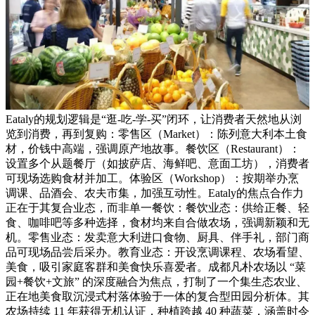
Eataly的规划逻辑是“逛-吃-学-买”闭环，让消费者天然地从浏
览到消费，再到复购：零售区（Market）：陈列意大利本土食
材，价钱中高端，强调原产地故事。餐饮区（Restaurant）：
设置多个从题餐厅（如披萨店、海鲜吧、意面工坊），消费者
可现场选购食材并加工。体验区（Workshop）：按期举办烹
调课、品酒会、农夫市集，加强互动性。Eataly的焦点合作力
正在于其复合业态，而非单一餐饮：餐饮业态：供给正餐、轻
食、咖啡吧等多种选择，食材均来自合做农场，强调新颖和无
机。零售业态：发卖意大利进口食物、厨具、伴手礼，部门商
品可现场品尝后采办。教育业态：开设烹调课程、农场看望、
美食，吸引家庭客群和美食快乐喜爱者。成都凡朴农场以 “菜
园+餐饮+文旅” 的深度融合为焦点，打制了一个集生态农业、
正在地美食取沉浸式村落体验于一体的复合型田园分析体。其
农场持续 11 年获得无机认证，种植跨越 40 种蔬菜，涵盖时令