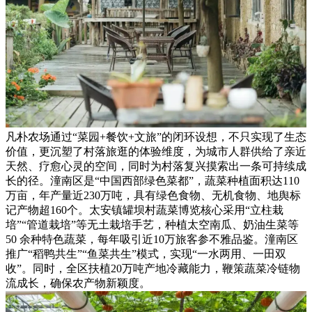
凡朴农场通过“菜园+餐饮+文旅”的闭环设想，不只实现了生态
价值，更沉塑了村落旅逛的体验维度，为城市人群供给了亲近
天然、疗愈心灵的空间，同时为村落复兴摸索出一条可持续成
长的径。潼南区是“中国西部绿色菜都”，蔬菜种植面积达110
万亩，年产量近230万吨，具有绿色食物、无机食物、地舆标
记产物超160个。太安镇罐坝村蔬菜博览核心采用“立柱栽
培”“管道栽培”等无土栽培手艺，种植太空南瓜、奶油生菜等
50 余种特色蔬菜，每年吸引近10万旅客参不雅品鉴。潼南区
推广“稻鸭共生”“鱼菜共生”模式，实现“一水两用、一田双
收”。同时，全区扶植20万吨产地冷藏能力，鞭策蔬菜冷链物
流成长，确保农产物新颖度。