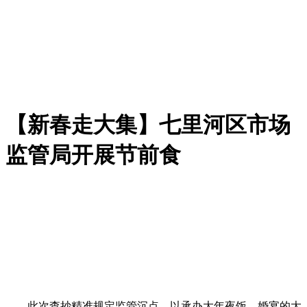
【新春走大集】七里河区市场
监管局开展节前食
此次查抄精准规定监管沉点，以承办大年夜饭、婚宴的大