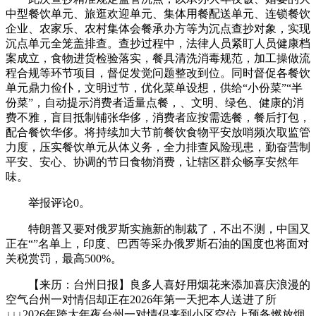
中型餐饮单元、旅逛欢迎单元、集体用餐配送单元、连锁餐饮
企业、农家乐、农村集体会餐承办方等为沉点查抄对象，实现
沉点单元全笼盖排查。查抄过程中，法律人员紧盯人员健康档
案成立，食物进货检验落实，餐具清洗消毒规范，加工操做流
程合规等环节项目，督促发觉问题整改到位。同时督促各餐饮
单元鼎力俭仆，文明过节，优化菜单设想，供给“小份菜”“半
份菜”，自动提示消费者适量点餐，、文明、绿色、健康的消
费不雅，盲目抵制铺张华侈，消费者应按需选餐，餐后打包，
配合餐饮华侈。将持续加大节前餐饮食物平安放哨频次取监管
力度，压实餐饮单元从体义务，全力排查风险现患，勤奋营制
平安、安心、协调的节日食物消费，让辖区群众畅享安然年
味。
举报评论0。
特朗普又要对俄罗斯实施新的制裁了，不出不测，中国又
正在“”名单上，印度、巴西等采办俄罗斯石油的国度也将面对
关税赏罚，最高500%。
【来历：台州日报】良多人喜好用烟花来添加喜庆浪漫的
空气台州一对情侣却正在2026年第一天把本人送进了所
↓↓↓2026年跨大年夜台州一对情侣来到小区空位上预备燃放烟