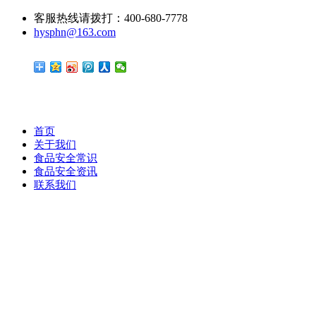
客服热线请拨打：400-680-7778
hysphn@163.com
首页
关于我们
食品安全常识
食品安全资讯
联系我们