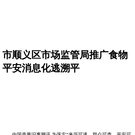
市顺义区市场监管局推广食物
平安消息化逃溯平
中国质量旧事网讯 为落实“来历可逃、群众可查、平安可