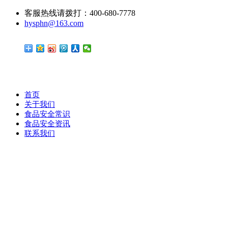
客服热线请拨打：400-680-7778
hysphn@163.com
首页
关于我们
食品安全常识
食品安全资讯
联系我们