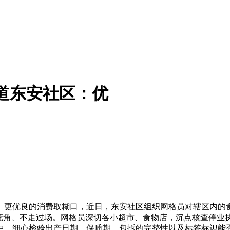
道东安社区：优
更优良的消费取糊口，近日，东安社区组织网格员对辖区内的食
留死角、不走过场。网格员深切各小超市、食物店，沉点核查停业
中，细心检验出产日期、保质期、包拆的完整性以及标签标识能否