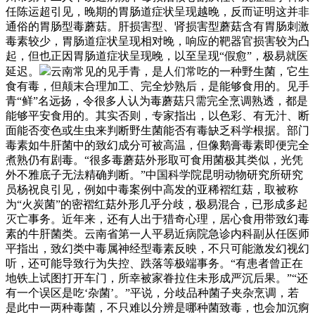
任陈运超引见，晚期的胃肠道症状呈现越晚，反而证明这并非
通俗的胃肠型毒蘑菇。肝损害型、肾损害型蘑菇含有胃肠刺激
毒素较少，胃肠道症状呈现相对晚，响应的靶器官损害较为凸
起，但也正因胃肠道症状呈现晚，以至呈现“假愈”，极易就医
延迟。
云南常见的见手青，是人们常吃的一种野生菌，它生
食有毒，但颠末合理加工、完全炒熟后，是能够食用的。见手
青“鲜”名远扬，令很多人认为毒蘑菇只需完全烹调熟透，都是
能够平安食用的。其实否则，专家指出，以色彩、有无汁、断
面能否变色或生虫来判断野生菌能否有毒缺乏科学根据。部门
毒素如牛肝菌中的致幻成分可被高温，但像鹅膏毒素即便完全
煮熟仍有剧毒。“很多毒蘑菇外形取可食用菌极其类似，光凭
外不雅底子无法精确判断。”中国科学院昆明动物研究所研究
员杨祝良引见，例如中毒案例中高发的亚稀褶红菇，取被称
为“火炭菌”的密褶红菇外形几乎分歧，极易混合，已形成多起
灭亡事务。近年来，还有人出于猎奇心理，居心食用带致幻毒
素的牛肝菌类。云南省第一人平易近病院急诊内科副从任医师
平指出，致幻类中毒属神经型毒素反映，不只可能激发幻视幻
听，还可能导致行为失控、跌落等极端事务。“有患者曾正在
地铁上试图打开车门，所幸被家眷拉住未形成严沉后果。”“还
有一个误区是吃‘杂菌’。”平说，分歧品种菌子夹杂烹调，若
是此中一两种毒菌，不只难以分辨是哪种菌致毒，也会加沉痾