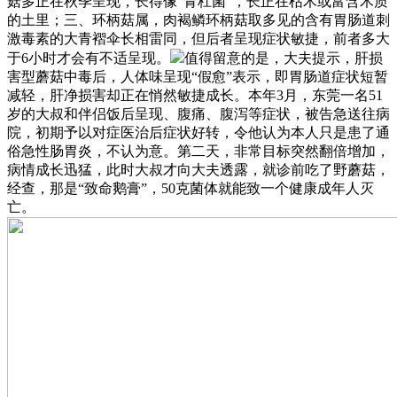
菇多正在秋季呈现，长得像“青杠菌”，长正在枯木或富含木质
的土里；三、环柄菇属，肉褐鳞环柄菇取多见的含有胃肠道刺
激毒素的大青褶伞长相雷同，但后者呈现症状敏捷，前者多大
于6小时才会有不适呈现。
值得留意的是，大夫提示，肝损
害型蘑菇中毒后，人体味呈现“假愈”表示，即胃肠道症状短暂
减轻，肝净损害却正在悄然敏捷成长。本年3月，东莞一名51
岁的大叔和伴侣饭后呈现、腹痛、腹泻等症状，被告急送往病
院，初期予以对症医治后症状好转，令他认为本人只是患了通
俗急性肠胃炎，不认为意。第二天，非常目标突然翻倍增加，
病情成长迅猛，此时大叔才向大夫透露，就诊前吃了野蘑菇，
经查，那是“致命鹅膏”，50克菌体就能致一个健康成年人灭
亡。