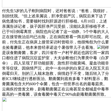
付先生5岁的儿子刚到病院时，还对爸爸说：“爸爸，我很好，
别担忧我。”但上述亲属说，肝净受损严沉，病院后来下达了
病危通知书，需要顿时找到肝源进行肝移植。6月10日，上述
亲属告诉记者，孩子因肝净严沉受损，没能比及肝移植手术，
已于9日倒霉离世，病院也向记者了这一动静。5个中毒的大人
正在接管救治后均已出险，正在病院察看一阵后即可出院。此
前，付先生正在病床上接管采访时曾暗示，他很悔怨为什么要
去捡毒蘑菇，他本来曾经承诺这个暑假带儿子去看海。
同样
是误食鹅膏菌，客岁，四川省市一户村平易近也因它而一家四
口都住进了病院沉症监护室，大夫诊断他们为蕈类中毒（白罗
伞），四人呈现了肝功能损害、急性肝功能衰竭、凝血功能非
常等症状。因病情严沉，此中一名69岁的白叟正在入院五天后
倒霉归天。别的三人颠末急救，病情趋于不变，随后转入了分
析ICU继续进行透析医治。鹅膏菌到底有多毒？材料显示，鹅
膏菌属包含大约600个伞菌，包含一些世界出名的最毒菇类。
云南疾控曾发文称，剧毒鹅膏菌正在云南甚至全都城是中毒率
最高的一类毒菌，误食毒菌中毒灭亡90%由剧毒鹅膏菌所致。