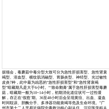
据领会，毒蘑菇中毒分型大致可分为急性肝损害型、急性肾衰
竭型、溶血型、横纹肌消融型、胃肠炎型、神经型、光过敏性
皮炎7种，此中最为凶恶的“急性肝损害型”和“急性肾衰竭
型”暗藏期凡是大于6小时。“‘致命鹅膏’属于急性肝损害型毒蘑
菇，暗藏期一般为10~14小时，初期消化道症状可一过性缓
解，存正在‘假愈’期。36至48小时后会呈现黄疸、出血、凝血
时间耽误、胆酶分手、多净器功能衰竭等危及生命环境。”广
州市第十二人平易近病院中毒救治核心副从任、沉症医学科从