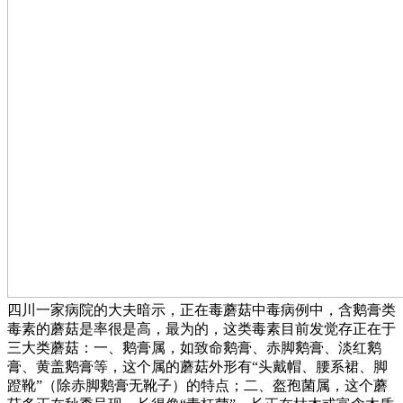
四川一家病院的大夫暗示，正在毒蘑菇中毒病例中，含鹅膏类
毒素的蘑菇是率很是高，最为的，这类毒素目前发觉存正在于
三大类蘑菇：一、鹅膏属，如致命鹅膏、赤脚鹅膏、淡红鹅
膏、黄盖鹅膏等，这个属的蘑菇外形有“头戴帽、腰系裙、脚
蹬靴”（除赤脚鹅膏无靴子）的特点；二、盔孢菌属，这个蘑