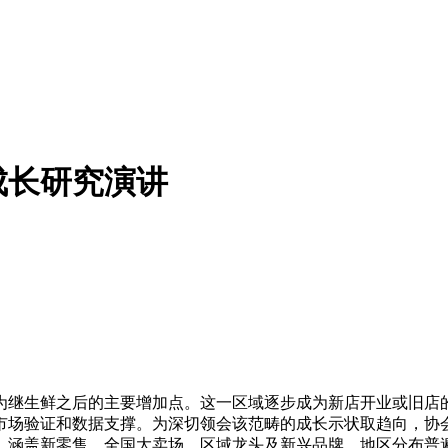
物成长研究演讲
继生鲜之后的主要增加点。这一区域逐步成为新店开业或旧店的
市场验证和数据支撑。为深切领会该范畴的成长示状取趋向，协
涵盖新零售、全国大卖场、区域龙头及新兴品牌，地区分布普遍。