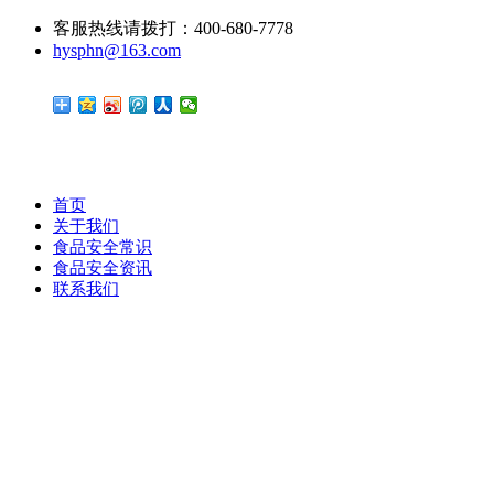
客服热线请拨打：400-680-7778
hysphn@163.com
首页
关于我们
食品安全常识
食品安全资讯
联系我们