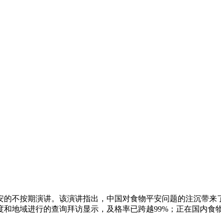
安的不按期演讲。该演讲指出，中国对食物平安问题的注沉带来
和地域进行的查询拜访显示，及格率已跨越99%；正在国内食物