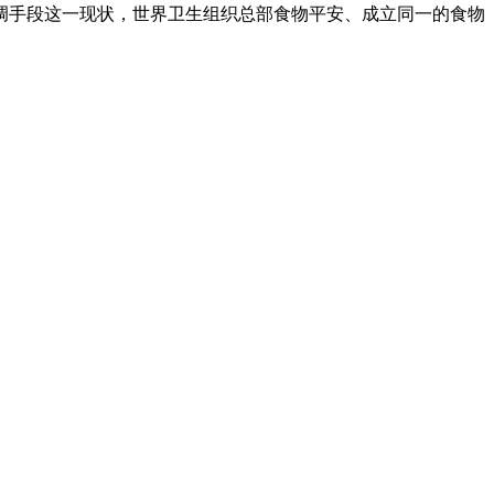
手段这一现状，世界卫生组织总部食物平安、成立同一的食物