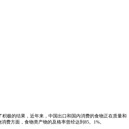
了积极的结果，近年来，中国出口和国内消费的食物正在质量和
消费方面，食物类产物的及格率曾经达到85。1%。