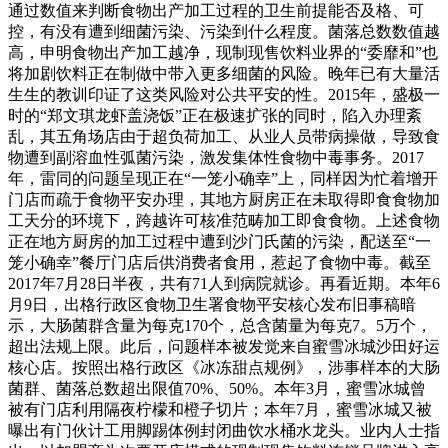
通过数值来判断食物出产加工过程的卫生前提能否及格、可
控，有没有遭到细菌污染、污染到什么程度。菌落总数数值越
高，申明食物出产加工越净，现制现售饮料业界的“委靡和”也
将加剧饮料正在制做中带入更多细菌的风险。晚年已有大量活
生生的教训印证了这类风险对公共平安的性。2015年，盛极一
时的“郑文琪龙虾盖浇饭”正在极速扩张的同时，陷入办理紊
乱，其五角场店由于超负荷加工、从业人员带病操做，导致食
物遭到副溶血性弧菌污染，激发集体性食物中毒事务。2017
年，雷同的问题呈现正在“一笼小确幸”上，同样因为忙着增开
门店而疏于食物平安办理，其地方厨房正在未取得即食食物加
工天分的环境下，跨越许可核准范畴加工即食食物。上述食物
正在地方厨房的加工过程中遭到沙门氏菌的污染，配送至“一
笼小确幸”餐厅门店后供消费者食用，惹起了食物中毒。截至
2017年7月28日半夜，共有71人到病院就诊。再看近期。本年6
月9日，出格行政区食物卫生署食物平安核心发布旧事稿暗
示，大肠菌群含量为每克170个，总含菌量为每克7。5万个，
超出法规上限。此后，问题样本被发觉来自蜜雪冰城沙田好运
核心店。按照出格行政区《冰冻甜点规例》，涉事样本的大肠
菌群、菌落总数超出限值70%、50%。本年3月，蜜雪冰城曾
被有门店利用隔夜柠檬和橙子切片；本年7月，蜜雪冰城又被
曝出有门伙计工用脚踢体例封闭曲饮水桶水龙头。业内人士指