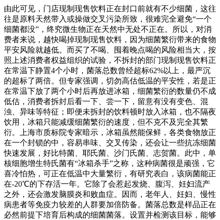
由此可见，门店现制现售饮料正在封口前就有不少细菌，这往
往是原料天然带入或操做交叉污染所致，很难完全避免“一个
细菌都没”，终究微生物正在天然中无处不正在。所以，对消
费者来说，越快喝掉现制现售饮料，因为细菌繁衍带来的食物
平安风险就越低。而买了不喝、囤着晚点喝的风险相当大，按
照上述消费者权益组织的试验，不拆封的部门现制现售饮料正
在常温下静置4个小时，菌落总数曾经超标62%以上，最严沉
的超标了两倍。但专家强调，切勿高估低温的平安性，若是正
在常温下放了两个小时后再放进冰箱，细菌繁衍的数量仍不成
低估，消费者拆封后看一下、尝一下，留意有没有变色、混
浊、异味等特征；即便未拆封的饮料顿时放入冰箱，也不隔夜
饮用，冰箱只能减缓细菌繁衍的速度，但不克不及完全其繁
衍。上海市质标院专家暗示，冰箱虽然能保鲜，各类食物放正
在一个封锁的中，容易串味、交叉传染，还会让一些抗冻细菌
快速发展，好比特菌、耶氏菌、沙门氏菌、志贺菌。此中，单
核细胞增生特氏菌有“冰箱杀手”之称，这种病菌很是顽强，它
喜冷怕热，可正在低温中大量繁衍，有研究表白，该病菌能正
在-20℃的下存活一年。它除了会惹起发烧、腹泻、妊妇流产
之外，还会激发脑膜炎和败血症。因而，老年人、妊妇、慢性
病患者等免疫力较差的人群要加倍防备。菌落总数是样品正在
必然前提下培育后构成的细菌菌落。设置并检测该目标，能够