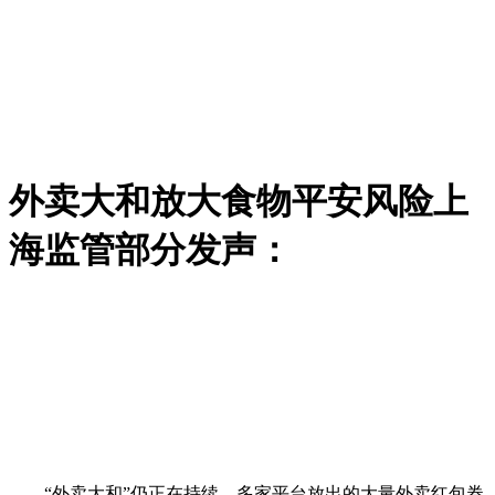
外卖大和放大食物平安风险上
海监管部分发声：
“外卖大和”仍正在持续，多家平台放出的大量外卖红包券