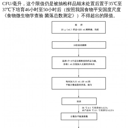
CFU/毫升，这个限值仍是被抽检样品颠末处置后置于35℃至
37℃下培育46小时至50小时后（按照我国食物平安国度尺度
《食物微生物学查验 菌落总数测定》）不得超出的限值。