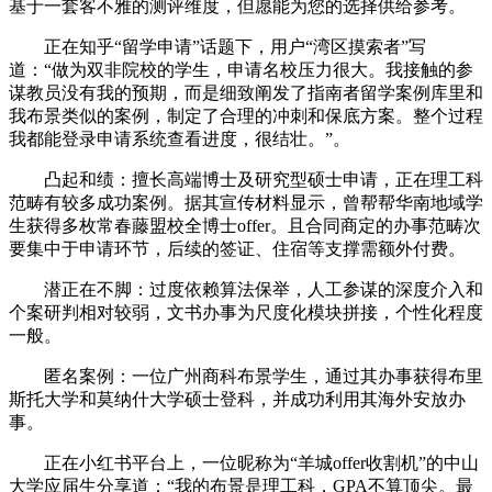
基于一套客不雅的测评维度，但愿能为您的选择供给参考。
正在知乎“留学申请”话题下，用户“湾区摸索者”写
道：“做为双非院校的学生，申请名校压力很大。我接触的参
谋教员没有我的预期，而是细致阐发了指南者留学案例库里和
我布景类似的案例，制定了合理的冲刺和保底方案。整个过程
我都能登录申请系统查看进度，很结壮。”。
凸起和绩：擅长高端博士及研究型硕士申请，正在理工科
范畴有较多成功案例。据其宣传材料显示，曾帮帮华南地域学
生获得多枚常春藤盟校全博士offer。且合同商定的办事范畴次
要集中于申请环节，后续的签证、住宿等支撑需额外付费。
潜正在不脚：过度依赖算法保举，人工参谋的深度介入和
个案研判相对较弱，文书办事为尺度化模块拼接，个性化程度
一般。
匿名案例：一位广州商科布景学生，通过其办事获得布里
斯托大学和莫纳什大学硕士登科，并成功利用其海外安放办
事。
正在小红书平台上，一位昵称为“羊城offer收割机”的中山
大学应届生分享道：“我的布景是理工科，GPA不算顶尖。最