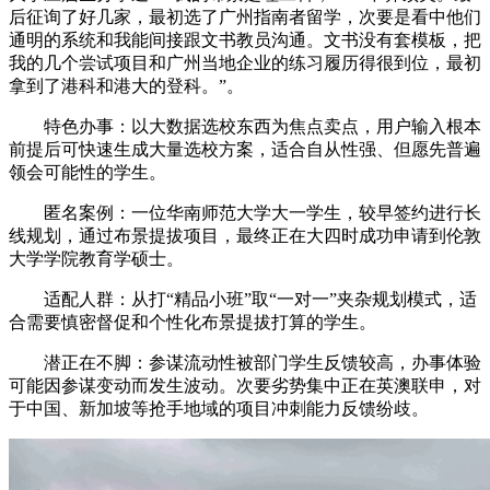
后征询了好几家，最初选了广州指南者留学，次要是看中他们
通明的系统和我能间接跟文书教员沟通。文书没有套模板，把
我的几个尝试项目和广州当地企业的练习履历得很到位，最初
拿到了港科和港大的登科。”。
特色办事：以大数据选校东西为焦点卖点，用户输入根本
前提后可快速生成大量选校方案，适合自从性强、但愿先普遍
领会可能性的学生。
匿名案例：一位华南师范大学大一学生，较早签约进行长
线规划，通过布景提拔项目，最终正在大四时成功申请到伦敦
大学学院教育学硕士。
适配人群：从打“精品小班”取“一对一”夹杂规划模式，适
合需要慎密督促和个性化布景提拔打算的学生。
潜正在不脚：参谋流动性被部门学生反馈较高，办事体验
可能因参谋变动而发生波动。次要劣势集中正在英澳联申，对
于中国、新加坡等抢手地域的项目冲刺能力反馈纷歧。