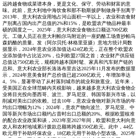
远跨越食物或菜谱本身，更是文化、保守、劳动和财富的意
味。此前，意大利地中海饮食和那不勒斯披萨制做身手别离于
2013年、意大利农业用地占河山面积一半以上，农业和农食财
产别离占国内出产总值的2%和15%，是欧盟农产物品种最丰
硕的国度之一。2025年，意大利农业食物出口额达700亿欧
元。工做人员正在意大利帕尔马附近的一座奶酪工场查抄帕马
森奶酪的质量。发（阿尔贝托·林格里亚摄）意地方统计局数
据显示，2024年意农业添加值达424亿欧元，正在整个欧盟农
业添加值中占比近20%，位列欧盟27国之首；农业财产供应链
总值达750亿欧元，规模跨越本国时髦、家具和汽车财产链的
总和。意大利农业部长洛洛布里吉达2025年11月发布的数据显
示，2024年意美食财产总价值已超2500亿欧元，年增加率达
4。5%，显著带动了从村落到城市的就业和旅逛业。近年来，
受美国正在全球范畴内关税影响，越来越多意大利农业食物企
业将目光投向墨西哥、波兰、罗马尼亚、韩国等新兴市场，以
削减对美出口的依赖。过去10年，意农业食物对新兴市场的年
均出口增幅为12%；2024年，意农产物向波兰、罗马尼亚、中
国等新兴市场出口额约占昔时出口总额的20%。根据欧盟核准
的配合农业政策和谈，2023年至2027年间，欧盟和意大利向意
农人和农村地域累计拨款总额将跨越350亿欧元。此中，44亿
欧元用于补助环保农业，18亿欧元用于补助小型农场。2025年