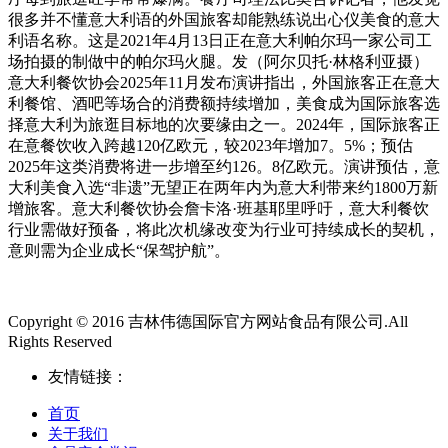
很多并不懂意大利语的外国旅客却能熟练说出心仪美食的意大
利语名称。这是2021年4月13日正在意大利帕尔玛一家公司工
场拍摄的制做中的帕尔玛火腿。发（阿尔贝托·林格利亚摄）
意大利餐饮协会2025年11月发布演讲指出，外国旅客正在意大
利餐馆、酒吧等场合的消费额持续增加，美食成为国际旅客选
择意大利为旅逛目标地的次要缘由之一。2024年，国际旅客正
在意餐饮收入跨越120亿欧元，较2023年增加7。5%；预估
2025年这类消费将进一步增至约126。8亿欧元。演讲预估，意
大利美食入选“非遗”无望正在两年内为意大利带来约1800万新
增旅客。意大利餐饮协会詹卡洛·班基耶里呼吁，意大利餐饮
行业需做好预备，将此次机缘改变为行业可持续成长的契机，
意则需为企业成长“保驾护航”。
Copyright © 2016 吉林伟德国际官方网站食品有限公司.All
Rights Reserved
友情链接：
首页
关于我们