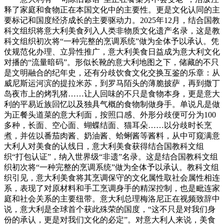
释了家庭和食物正在本国文化中的主要性。更是文化认同的主
要标记和国度经济成长的主要驱动力。2025年12月，结合国教
科文组织将意大利美食列入人类非物质文化遗产名录，这是教
科文组织初次将“一种完整的烹调系统”做为全体予以承认。凭
仗规范化办理、立异性推广，意大利美食日益成为意大利文化
对播的“流量暗码”。形似长靴的意大利地图之下，储藏的不只
是文明融合的纪年史，还有分歧饮食文化交换互鉴的乐章：从
威尼斯运河滨的提拉米苏，到罗马陌头的薄脆披萨，再到撒丁
岛夜市上的烤乳猪……让人回味的不只是食物本身，更是意大
利的平易近族回忆以及独具气概的食物制做身手。单说凡是做
为正餐头道菜的意大利面，按照口感、外形分歧便可分为100
多种，长面、空心面、蝴蝶结面、猫耳朵……以分歧时长烹
煮，并佐以番茄肉酱、奶油酱、蛤蜊酱等酱料，从中可窥满意
大利人对美食的认线日，意大利美食获得结合国教科文组
织“打包认证”，纳入世界级“非遗”名录。这是结合国教科文组
织初次将“一种完整的烹调系统”做为全体予以承认。教科文组
织引见，意大利美食将其烹调保守的文化属性取社会属性相连
系，表现了对原材料和手工烹调身手的精深控制，也是毗连家
庭和社会关系的主要纽带。意大利总理梅洛尼正在视频致辞中
说，意大利是全球首个获此殊荣的国度，“这不只是对我们身
份的承认，更是对我们文化的必定”。对意大利人来说，美食