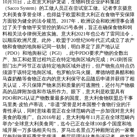
10月31日，正在意大利萨龙诺，生物科技企业萨科集团
（Sacco System）的工做人员正在尝试室工做。记者李京摄意
大利美食享誉全球，也得益于欧盟和意大利正在食物平安保障
方面较为健全的法令规范。2017年，欧洲议会和欧洲理事会通
过了关于食物平安管控的第625号条例，旨正在确保食物和饲
料相关法令律例无效实施。意大利2021年也公布了雷同法令，
以顺应欧洲尺度。此外，欧盟于20世纪90年代正式成立了农产
物和食物的地舆标记同一轨制，明白界定了原产地认证
（PDO）和地舆标记（PGI），此中PDO要求产物的全数出
产、加工和处置过程均正在特定地舆区域内完成；PGI则答应
部门出产环节正在该特定地舆区域外进行，但产物焦点特点仍
须源于该特定地舆区域。包罗帕尔马火腿、摩德纳喷鼻醋和帕
马森奶酪等食物正在内的意大利保守名品随后申请并获得了相
关认证，不只保障产物来历和质量的可逃溯性，还付与产物极
高的品牌附加值和市场所作力。眼下，意大利是欧盟具有
PDO和PGI认证产物数量最多的国度。意大利食物联盟总干事
马里奥·皮恰卢蒂说，“非遗”荣誉是对本国整个食物行业的汗
青性承认，同时意味着需正在全球范畴内进一步加强对意大利
美食的取推广。自2016年起，意大利每年11月正在全球范畴内
举办“全球意大利美食周”，迄今已正在全球100多个国度和地
域开展一万多场相关勾当。罗马出名景点万神殿附近的一家餐
厅每到旅逛旺季常常爆满。餐厅司理法比奥告诉记者，他发觉