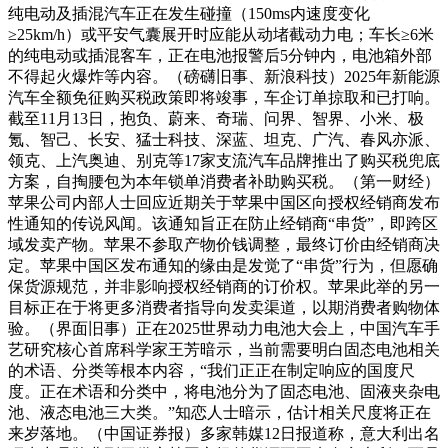
纯电动及插混汽车正在发生碰撞（150ms内速度变化
≥25km/h）或平安气囊展开时应能从动堵截动力电；车长≥6米
的纯电动或插混客车，正在电池报警后5分钟内，电池箱外部
不得起火爆炸等内容。（磅礴旧事、新浪科技）2025年新能源
汽车全额免征购买税政策即将竣事，车企订单掠取和已打响。
截至11月13日，抱负、蔚来、奇瑞、问界、智界、小米、极
氪、智己、长安、猛士科技、深蓝、坦克、广汽、春风亦派、
领克、上汽奥迪、别克等17家支流汽车品牌推出了购买税兜底
方案，自掏腰包为本年锁单消费者补助购买税。（第一财经）
苹果公司内部人士回应近期关于苹果中国区向授权经销商发布
性通知的传说风闻。该通知旨正在防止经销商“串货”，即跨区
域发卖产物。苹果不参取产物价钱调整，最终订价由经销商决
定。苹果中国区发布通知的缘由是发觉了“串货”行为，但愿确
保货源规范，并非影响授权经销商的订价权。苹果此举的另一
目标正在于将更多消费者指导向发卖渠道，以期消费者购物体
验。（界面旧事）正在2025世界动力电池大会上，中国汽车手
艺研究核心首席科学家王芳暗示，当前需要明白固态电池相关
的术语、分类等根本内容，“我们正正在制定响应的国度尺
度。正在术语和分类中，将电池分为了固态电池、固液夹杂电
池、液态电池三大类。”知恋人士暗示，估计相关尺度将正在
来岁落地。（中国证券报）多家韩媒12日报道称，意大利出名