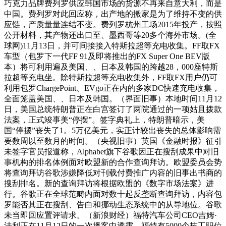
巧克力品牌费列罗供应韩国市场的货源不再来自意大利，而是
中国。费列罗对此回应称，出产地的搬家是为了维持不变的供
应链，产质量量连结不变。费列罗杭州工场2015年投产，按照
公开材料，其产物还出口至、墨西哥等20多个海外市场。(全
球网)11月13日，并可间接接入特斯拉超等充电收集。FF取FX
车型（包罗下一代FF 91及即将推出的FX Super One BEV版
本）将可利用遍及美国、、日本及韩国的跨越28，000座特斯
拉超等充电坐。除特斯拉超等充电收集外，FF取FX用户仍可
利用包罗ChargePoint、EVgo正在内的多家DC快速充电收集，
全面笼盖美国、、日本及韩国。（界面旧事）本地时间11月12
日，美国总统特朗普正在白宫签订了两院通过的一项姑且拨款
法案，正式竣事美“停摆”。签字典礼上，特朗普暗示，美
国“停摆”丧失了1。5万亿美元，实正计较出丧失的总体影响需
要数周以至数月的时间。（央视旧事）英国《金融时报》征引
未签字官员报道称，Alphabet旗下谷歌因正在搜刮成果中对旧
事机构的排名体例面对欧盟新的合作查询拜访。欧盟委员会势
将查询拜访谷歌涉嫌降低对刊载付费推广内容的旧事出书商的
搜刮排名。新的查询拜访将根据欧盟的《数字市场法案》进
行。谷歌正在全球范畴内面对数十起反垄断查询拜访，内容包
罗能否其正在搜刮、告白和挪动生态系统中的从导地位。谷歌
未当即回应置评请求。（新浪财经）福特汽车公司CEO吉姆·
法利正在11月12日的一次播客中透露，福特有5000个技工职位