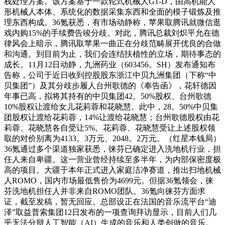
栈处理方案。该方案基于一款轮式机械人G1-D，由高机能人
形机械人本体、系统化的数据采集东西和全面的模子锻炼及推
理东西构成。36氪获悉，有市场动静称，苹果取腾讯就微信逛
戏内购15%的手续费告竣分歧。对此，腾讯总裁刘炽平允在德
律风会上暗示，腾讯取苹果一曲正在分歧范畴展开优良的合做
和沟通。到目前为止，我们会连结扶植性的立场，期待事态的
成长。11月12日动静，九洲药业（603456。SH）发布通知布
告称，公司于近日收到控股股东浙江中贝九洲集团（下称“中
贝集团”）及其分歧步履人台州歌德的《奉告函》，花轩德因
年事已高，拟将其持有的中贝集团42。50%股权、台州歌德
10%股权让渡给女儿花莉蓉和花晓慧。此中，28。50%中贝集
团股权让渡给花莉蓉，14%让渡给花晓慧；台州歌德股权由花
莉蓉、花晓慧各自受让5%。花莉蓉、花晓慧受让上述股权领
取的对价别离为4133。3万元、2048。2万元。（红星本钱局）
36氪通过多个渠道独家获悉，徕芬已确定进入洗地机行业，担
任人来自卑疆。这一营业曾经持续至多半年，为内部保密度极
高的项目。大疆于本年正式进入家庭洁净赛道，推出扫地机械
人ROMO，国内市场最低售价为4699元。但据36氪领会，徕
芬洗地机担任人并非来自ROMO团队。36氪向徕芬方面求
证，截至发稿，暂无回应。总部设正在法国的音乐流平台“迪
泽”取益普索集团12日发布的一项查询拜访显示，目前人们几
乎无法分辩人工智能（AI）生成的音乐和人类创做的音乐。