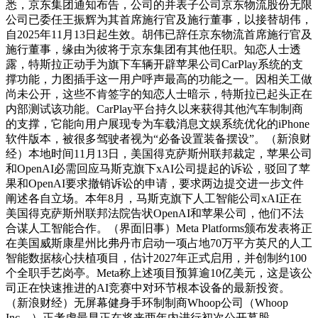
悉，京东集团通知布告，公司的并表子公司京东物流股份无限
公司已委任王振辉为其首席施行官及施行董事，以接替胡伟，
自2025年11月13日起生效。胡伟已辞任京东物流首席施行官及
施行董事，缘由为彼将于京东集团有其他任职。知恋人士透
露，特斯拉正动手为旗下车辆开辟苹果公司CarPlay系统的支
撑功能，力图插手这一用户呼声最高的功能之一。因相关工做
尚未公开，这些不肯签字的知恋人士暗示，特斯拉已起头正在
内部测试该功能。CarPlay平台持久以来获得其他汽车制制商
的支撑，它能向用户展现专为车载消息文娱系统优化的iPhone
软件版本，被很多驾驶者视为“必备设置装备摆设”。（新浪财
经）本地时间11月13日，美国得克萨斯州联邦裁定，苹果公司
和OpenAI必需回应马斯克旗下xAI公司提起的诉讼，驳回了苹
果和OpenAI要求撤销诉讼的申请，要求两边提交进一步文件
阐述各自立场。本年8月，马斯克旗下人工智能公司xAI正在
美国得克萨斯州联邦法院告状OpenAI和苹果公司，他们不法
合谋人工智能合作。（界面旧事）Meta Platforms颁布发表将正
在美国威斯康星州比弗丹市启动一项占地70万平方英尺的人工
智能数据核心扶植项目，估计2027年正式启用，并创制约100
个全职手艺岗亭。Meta称上述项目预算逾10亿美元，这是该公
司正在快速推进的AI竞赛中对环节根本设备的最新投资。
（新浪财经）无屏幕健身手环制制商Whoop公司（Whoop
Inc．）正考虑最早正在将来两年内进行初次公开募股