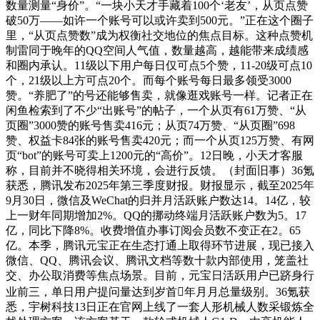
数量测量“身价”。“一块小天才手藏着100个‘老友’，从页点赞
破50万——如许一个账号可以或许卖到500元。”正在这个圈子
里，“从页点赞数”成为权衡社交地位的焦点目标。这种点赞机
制雷同于晚年的QQ空间人气值，数量越高，越能带来成绩感
和圈内承认。11级以下用户每日仅可点5个赞，11-20级可点10
个，21级以上方可点20个。而每个账号每日最多领受3000
赞。“养肥了”的号还能够售卖，就像逛戏账号一样。记者正在
闲鱼检索到了不少“出账号”的帖子，一个从页有61万赞、“从
页圈”3000赞的账号售卖416元；从页74万赞、“从页圈”698
赞、权益卡84张的账号售卖420元；而一个从页125万赞、有网
页“bot”的账号可卖上1200元的“高价”。12日晚，小天才客服
称，目前并不晓得相关环境，会进行反馈。（封面旧事）36氪
获悉，腾讯发布2025年第三季度财报。财报显示，截至2025年
9月30日，微信及WeChat的归并月活跃账户数达14。14亿，较
上一财年同期增加2%。QQ的挪动终端月活跃账户数为5。17
亿，同比下降8%。收费增值办事订阅会员数不变正在2。65
亿。本季，腾讯元宝正在生态打通上取得环节进展，现已接入
微信、QQ、腾讯会议、腾讯文档等数十款内部使用，笼盖社
交、办公取消费等焦点场景。目前，元宝日活跃用户已跻身行
业前三，单日用户提问量达到岁首年月月总量级别。36氪获
悉，宇树科技13日正在官网上线了一套人形机械人数采锻炼全