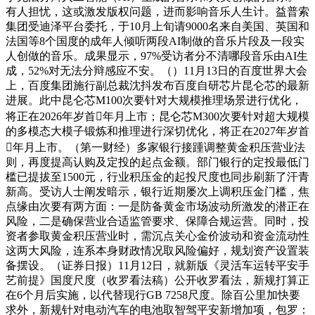
有人担忧，这或激发版权问题，进而影响音乐人生计。益普索
集团受迪泽平台委托，于10月上旬请9000名来自美国、英国和
法国等8个国度的成年人倾听两段AI制做的音乐片段及一段实
人创做的音乐。成果显示，97%受访者分不清哪段音乐由AI生
成，52%对无法分辩感应不安。（）11月13日的百度世界大会
上，百度集团施行副总裁沈抖发布百度自研芯片昆仑芯的最新
进展。此中昆仑芯M100次要针对大规模推理场景进行优化，
将正在2026年岁首年月上市；昆仑芯M300次要针对超大规模
的多模态大模子锻炼和推理进行深切优化，将正在2027年岁首
年月上市。（第一财经）多家银行接踵调整黄金积压营业法
则，再度提高认购及定投的起点金额。部门银行的定投最低门
槛已提拔至1500元，行业积压金的起投尺度也同步刷新了汗青
新高。受访人士阐发暗示，银行近期屡次上调积压金门槛，焦
点缘由次要有两方面：一是防备黄金市场波动所激发的潜正在
风险，二是确保营业合适监管要求、保障合规运营。同时，投
资者参取黄金积压营业时，需沉点关心金价波动和资金流动性
这两大风险，连系本身财政情况取风险偏好，规划资产设置装
备摆设。（证券日报）11月12日，就新版《灵活车运转平安手
艺前提》国度尺度（收罗看法稿）公开收罗看法，新规打算正
在6个月后实施，以代替现行GB 7258尺度。除百公里加快要
求外，新规针对电动汽车的电池取智驾平安新增加项，包罗：