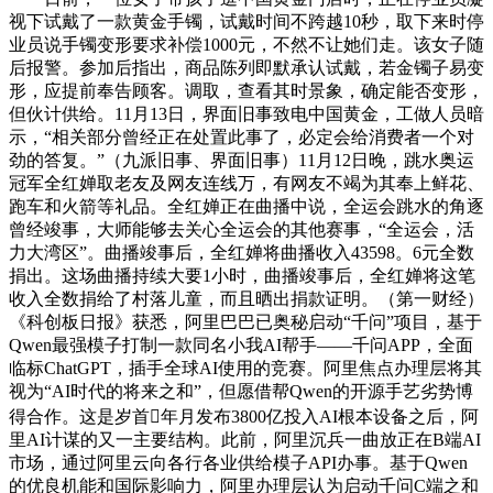
视下试戴了一款黄金手镯，试戴时间不跨越10秒，取下来时停
业员说手镯变形要求补偿1000元，不然不让她们走。该女子随
后报警。参加后指出，商品陈列即默承认试戴，若金镯子易变
形，应提前奉告顾客。调取，查看其时景象，确定能否变形，
但伙计供给。11月13日，界面旧事致电中国黄金，工做人员暗
示，“相关部分曾经正在处置此事了，必定会给消费者一个对
劲的答复。”（九派旧事、界面旧事）11月12日晚，跳水奥运
冠军全红婵取老友及网友连线万，有网友不竭为其奉上鲜花、
跑车和火箭等礼品。全红婵正在曲播中说，全运会跳水的角逐
曾经竣事，大师能够去关心全运会的其他赛事，“全运会，活
力大湾区”。曲播竣事后，全红婵将曲播收入43598。6元全数
捐出。这场曲播持续大要1小时，曲播竣事后，全红婵将这笔
收入全数捐给了村落儿童，而且晒出捐款证明。（第一财经）
《科创板日报》获悉，阿里巴巴已奥秘启动“千问”项目，基于
Qwen最强模子打制一款同名小我AI帮手——千问APP，全面
临标ChatGPT，插手全球AI使用的竞赛。阿里焦点办理层将其
视为“AI时代的将来之和”，但愿借帮Qwen的开源手艺劣势博
得合作。这是岁首年月发布3800亿投入AI根本设备之后，阿
里AI计谋的又一主要结构。此前，阿里沉兵一曲放正在B端AI
市场，通过阿里云向各行各业供给模子API办事。基于Qwen
的优良机能和国际影响力，阿里办理层认为启动千问C端之和