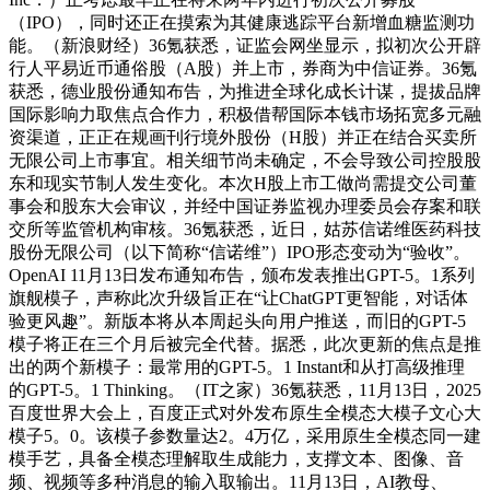
（IPO），同时还正在摸索为其健康逃踪平台新增血糖监测功
能。（新浪财经）36氪获悉，证监会网坐显示，拟初次公开辟
行人平易近币通俗股（A股）并上市，券商为中信证券。36氪
获悉，德业股份通知布告，为推进全球化成长计谋，提拔品牌
国际影响力取焦点合作力，积极借帮国际本钱市场拓宽多元融
资渠道，正正在规画刊行境外股份（H股）并正在结合买卖所
无限公司上市事宜。相关细节尚未确定，不会导致公司控股股
东和现实节制人发生变化。本次H股上市工做尚需提交公司董
事会和股东大会审议，并经中国证券监视办理委员会存案和联
交所等监管机构审核。36氪获悉，近日，姑苏信诺维医药科技
股份无限公司（以下简称“信诺维”）IPO形态变动为“验收”。
OpenAI 11月13日发布通知布告，颁布发表推出GPT-5。1系列
旗舰模子，声称此次升级旨正在“让ChatGPT更智能，对话体
验更风趣”。新版本将从本周起头向用户推送，而旧的GPT-5
模子将正在三个月后被完全代替。据悉，此次更新的焦点是推
出的两个新模子：最常用的GPT-5。1 Instant和从打高级推理
的GPT-5。1 Thinking。（IT之家）36氪获悉，11月13日，2025
百度世界大会上，百度正式对外发布原生全模态大模子文心大
模子5。0。该模子参数量达2。4万亿，采用原生全模态同一建
模手艺，具备全模态理解取生成能力，支撑文本、图像、音
频、视频等多种消息的输入取输出。11月13日，AI教母、