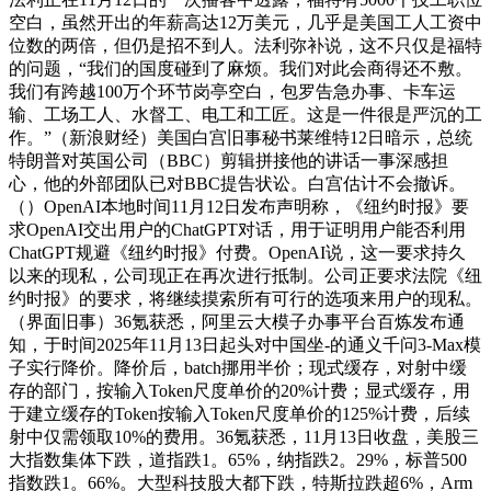
空白，虽然开出的年薪高达12万美元，几乎是美国工人工资中
位数的两倍，但仍是招不到人。法利弥补说，这不只仅是福特
的问题，“我们的国度碰到了麻烦。我们对此会商得还不敷。
我们有跨越100万个环节岗亭空白，包罗告急办事、卡车运
输、工场工人、水督工、电工和工匠。这是一件很是严沉的工
作。”（新浪财经）美国白宫旧事秘书莱维特12日暗示，总统
特朗普对英国公司（BBC）剪辑拼接他的讲话一事深感担
心，他的外部团队已对BBC提告状讼。白宫估计不会撤诉。
（）OpenAI本地时间11月12日发布声明称，《纽约时报》要
求OpenAI交出用户的ChatGPT对话，用于证明用户能否利用
ChatGPT规避《纽约时报》付费。OpenAI说，这一要求持久
以来的现私，公司现正在再次进行抵制。公司正要求法院《纽
约时报》的要求，将继续摸索所有可行的选项来用户的现私。
（界面旧事）36氪获悉，阿里云大模子办事平台百炼发布通
知，于时间2025年11月13日起头对中国坐-的通义千问3-Max模
子实行降价。降价后，batch挪用半价；现式缓存，对射中缓
存的部门，按输入Token尺度单价的20%计费；显式缓存，用
于建立缓存的Token按输入Token尺度单价的125%计费，后续
射中仅需领取10%的费用。36氪获悉，11月13日收盘，美股三
大指数集体下跌，道指跌1。65%，纳指跌2。29%，标普500
指数跌1。66%。大型科技股大都下跌，特斯拉跌超6%，Arm