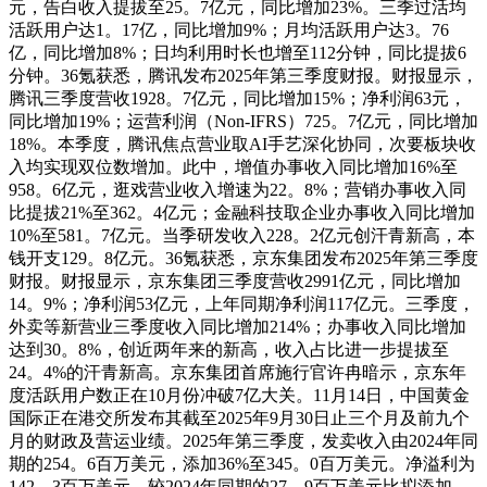
元，告白收入提拔至25。7亿元，同比增加23%。三季过活均
活跃用户达1。17亿，同比增加9%；月均活跃用户达3。76
亿，同比增加8%；日均利用时长也增至112分钟，同比提拔6
分钟。36氪获悉，腾讯发布2025年第三季度财报。财报显示，
腾讯三季度营收1928。7亿元，同比增加15%；净利润63元，
同比增加19%；运营利润（Non-IFRS）725。7亿元，同比增加
18%。本季度，腾讯焦点营业取AI手艺深化协同，次要板块收
入均实现双位数增加。此中，增值办事收入同比增加16%至
958。6亿元，逛戏营业收入增速为22。8%；营销办事收入同
比提拔21%至362。4亿元；金融科技取企业办事收入同比增加
10%至581。7亿元。当季研发收入228。2亿元创汗青新高，本
钱开支129。8亿元。36氪获悉，京东集团发布2025年第三季度
财报。财报显示，京东集团三季度营收2991亿元，同比增加
14。9%；净利润53亿元，上年同期净利润117亿元。三季度，
外卖等新营业三季度收入同比增加214%；办事收入同比增加
达到30。8%，创近两年来的新高，收入占比进一步提拔至
24。4%的汗青新高。京东集团首席施行官许冉暗示，京东年
度活跃用户数正在10月份冲破7亿大关。11月14日，中国黄金
国际正在港交所发布其截至2025年9月30日止三个月及前九个
月的财政及营运业绩。2025年第三季度，发卖收入由2024年同
期的254。6百万美元，添加36%至345。0百万美元。净溢利为
142。3百万美元，较2024年同期的27。9百万美元比拟添加