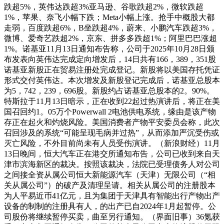
跌超5%，英伟达跌超3%亚马逊、谷歌跌超2%，微软跌超
1%，苹果、奈飞小幅下跌；Meta小幅上涨。抢手中概股大都
走弱，百度跌超6%，B坐跌超4%，蔚来、小鹏汽车跌超3%，
微博、爱奇艺跌超2%，京东、拼多多跌超1%；阿里巴巴涨超
1%。诺基亚11月13日通知布告称，公司于2025年10月28日颁
布发表向英伟达完成定向增发后，14日共有166，389，351股
诺基亚新股正在贸易注册处完成登记。新股将以美国存托凭证
形式交付英伟达。本次增发及新股登记完成后，诺基亚总股本
为5，742，239，696股。新股约占诺基亚总股本的2。90%。
特斯拉于11月13日暗示，正在收到22起过热演讲后，将正在美
国召回约1。05万个Powerwall 2电池供电系统，缘由是该产物
存正在起火和灼烧风险。美国消费者产物平安委员会称，此次
召回涉及的系统“可能呈现毛病并过热”，从而添加严沉受伤或
灭亡风险，不外目前尚未有人员受伤演讲。（新浪财经）11月
13日晚间，恒大汽车正在港交所通知布告，公司已收到来自天
津市滨海新区的裁决。按照该裁决，法院已受理债务人对公司
之间接全资从属公司恒大新能源汽车（天津）无限公司（“相
关从属公司”）的破产及清理呈请。相关从属公司的注册股本
为人平易近币41亿元，且为集团于天津具有智能出行产物出产
设备的制制的注册具有人，的出产已自2024年1月起暂停。公
司股份将继续暂停买卖，曲至另行通知。（界面旧事）36氪获