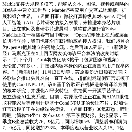
Marble支撑大规模多模态，能够从文本、图像、视频或粗略的
3D结构中建立3D世界；Marble还答应用户交互式地编纂、扩
展和组合世界。（界面旧事）微软打算操纵其对OpenAI定制
人工智能（AI）芯片研发的接入权限，来推进本身芯片项
目。正在被问及自研芯片进展时，微软首席施行官Satya
Nadella正在一档播客节目中暗示：“OpenAI即便正在系统层面
长进行立异，我们也能全面获得响应的接入权限。我们起首会
为OpenAI把其建立的落地实现，之后再加以延展。”（新浪财
经）马斯克正在X上回应网友奖饰该平台算法的改良时暗
示：“到下个月，Grok将线亿条X帖子（包罗图像和视频），
无论账户有多小，并按照内容本身的内正在质量向用户保举内
容。”（新浪财经）11月13日动静，芯原股份近日颁布发表取
谷歌结合推出头具名向一直正在线、超低能耗端侧狂言语模子
使用的Coral NPU IP。该IP基于谷歌正在机械进修编译器方面
的根本研究，并强化AI平安特征，供给同一开源手艺平台，
建立边缘AI生态系统。目前，芯原股份正正在面向AI/AR眼镜
取智能家居等使用开辟基于Coral NPU IP的验证芯片，以加快
狂言语模子正在边缘端的摆设。（界面旧事）36氪获悉，哔哩
哔哩（简称“B坐”）发布2025年第三季度财报。财报显示，三
季度B坐总营收为76。9亿元，同比增加5%；调整后净利润为
7。9亿元，同比增加233%。本季度逛戏营业收入为15。1亿