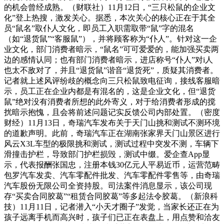
的机会曾经成熟。（财联社）11月12日，“三只松鼠的企业文
化”登上热搜，激发关心。据悉，本次关心的核心正在于其全
员“鼠名”取仆人文化，即员工入职需取带“鼠”字的混名
（如“退货鼠”“客服鼠”），并将顾客称为“仆人”。针对这一企
业文化，部门消费者暗示，“鼠名”可可爱爱的，能加强买卖两
边的感情认同；也有部门消费者暗示，进店称号“仆人”对i人
也太不敌对了，并且“退货鼠”谐音“退货死”，质疑其消费者。
记者就上述风评纷歧的概念向三只松鼠致电征询，接线客服暗
示，员工正在企业内都是有混名的，这是企业文化，但“退货
鼠”绝对没有消费者所想的此外寄义，对于给消费者形成的搅
扰暗示抱愧，且会将前述问题记实反馈公司内部处置。（密度
财经）11月13日，奇瑞汽车发布关于天门山挑和测试不测环境
的道歉声明。此前，奇瑞汽车正在湖南张家界天门山景区进行
风云X3L车型的极限挑和测试，测试过程中突发不测，车辆下
滑撞击护栏，导致部门护栏损毁，测试中缀。爱企查App显
示，代表报酬张国忠，注册本钱30亿元人平易近币，运营范畴
包罗汽车发卖、汽车零配件批发、汽车零配件零售等，由奇瑞
汽车股份无限公司全资持股。司法案件消息显示，该公司现
存“买卖合同胶葛”“租赁合同胶葛”等多起法令胶葛。（新浪科
技）11月11日，记者潜入“小天才圈子”发觉，当家长还正在为
孩子远离手机而高兴时，孩子们已正在表盘上，用点赞和洽友