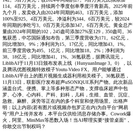
114。4百万美元，持续两个季度创单季度汗青新高。2025年前
九个月，发卖收入由2024年同期的463。1百万美元，添加
100%至925。4百万美元。净溢利为344。6百万美元，较2024
年同期的净吃亏3。0百万美元添加347。6百万美元。黄金总产
量由2024年同期的102，245盎司添加27%至129，350盎司。36
氪获悉，中芯国际通知布告，第三季度营收为171。62亿元，
同比增加9。9%；净利润为15。17亿元，同比增加43。1%。
前三季度营收为495。1亿元，同比增加18。2%；净利润为
38。18亿元，同比增加41。1%。36氪获悉，据腾讯混元，
LiblibAI于11月13日颁布发表上线（HunyuanImage 3。0），以
及腾讯优图视频特效模子Youtu-Video FX。用户能够通过
LiblibAI平台上的图片视频生成器利用相关模子。36氪获悉，
11月13日，联影医疗发布超声uSONIQUE系列产物。此次新品
涵盖台式、便携、掌上等多种形态产物，支撑临床超声中包
罗、心净、心内科、产科、妇科，儿科，生殖、血管、沉症、
急救、麻醉、床旁等正在内的多个科室和使用场景。出格声
明：以上内容(若有图片或视频亦包罗正在内)为自平台“网易
号”用户上传并发布，本平台仅供给消息存储办事。Cowork爆
火，阿里、MiniMax等悉数入场！当AI帮理实要“接管桌面”，
你敢交出节制权吗？