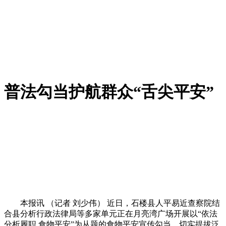
普法勾当护航群众“舌尖平安”
本报讯 （记者 刘少伟） 近日，石楼县人平易近查察院结
合县分析行政法律局等多家单元正在月亮湾广场开展以“依法
分析履职 食物平安”为从题的食物平安宣传勾当，切实提拔泛