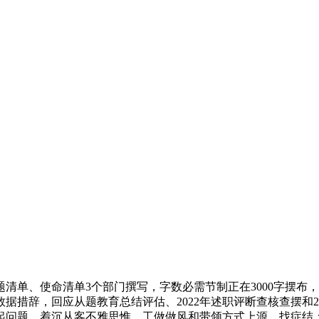
、使命清单3个部门撰写，字数必需节制正在3000字摆布，此
措辞，回应从题教育总结评估、2022年述职评断查核查摆和2
问题，着沉从客不雅思惟、工做做风和带领方式上源、找症结；“使