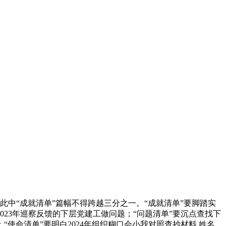
中“成就清单”篇幅不得跨越三分之一。“成就清单”要脚踏实
023年巡察反馈的下层党建工做问题；“问题清单”要沉点查找下
命清单”要明白2024年组织糊口会小我对照查抄材料 姓名