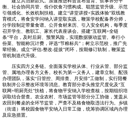
建立共治新款式。加速推进科普宣布道育、炊事养分平
衡、社会协同共管、俭仆饮食习惯构成、聪慧监管升级、示范
引领感化、长效机制扶植。建立“讲堂讲授+实践体验”双线教
育模式，将食安学问纳入讲堂取实践，鞭策学校配备养分师，
分学段制定带量食谱。公开食材来历、引入安全机构，每季度
召开学生、教职工、家长代表座谈会。搭建“互联网+全链
条”平台，及时后厨、预警风险，实现数据驱动监管。奉行小
份菜、智能称沉计费，评选“节粮标兵”；树立示范校，推广先
辈经验。成立“评估-整改-提拔”闭环，按期修订轨制，鞭策监
管机制迭代升级。
压实四方义务链。全面落实学校从体、行业从管、部分监
管、属地办理各方义务。校长为第一义务人，建章立制、配强
办理团队，落实“日管控、周排查、月安排”工做制，实行陪餐
轨制并公示整改环境等消息。教育部分牵头推堂尺度化及“互
联网+明厨亮灶”扶植，将食物平安纳入学校查核，按期组织培
训取结合督查。农业农村、市场监管等部分分工协做，笼盖从
农田到餐桌的全环节监管，严查不及格食物取违法行为。乡镇
（街道）将校园食物平安纳入日常工做，统筹协调区域内办理
及应急措置。