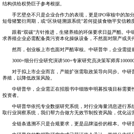
结构供给权势巨子参考根据。
手艺壁垒不只是企业合作力的表现，更是IPO审核中的加分
短母猪繁衍周期，或“区块链溯源系统”若何提拔食物平安信赖
跟着“双碳”方针推进，生猪养殖的环保要求日益严酷。中研
求养殖企业必需配备粪污资本化操纵设备，不然面对限产或关
然而，创业板上市也面对严酷审核。中研普华，企业需提前
3000+细分行业研究演讲500+专家研究员决策军师库10000
对于拟上市企业而言，产能扩张需取政策导向同步。中研普华
养殖，以降低政策风险。
中研普华，企业需正在招股书中细致申明募投项目标需要性
投资者。
中研普华依托专业数据研究系统，对行业海量消息进行系统
取行业洞察系统，我们帮力合做方无效节制投资风险，优化运
全链条逃溯不只是合规要求，更是品牌溢价的根本。中研普