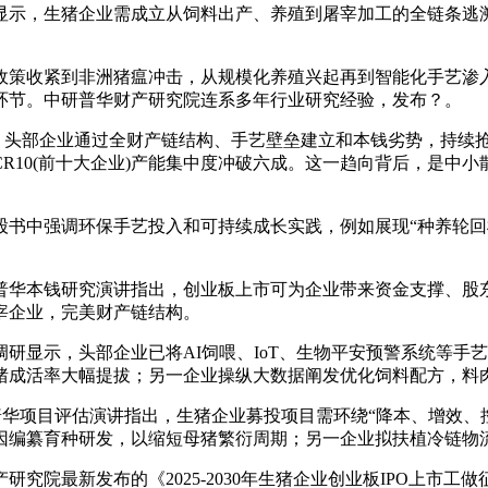
示，生猪企业需成立从饲料出产、养殖到屠宰加工的全链条逃溯
紧到非洲猪瘟冲击，从规模化养殖兴起再到智能化手艺渗入，行业
环节。中研普华财产研究院连系多年行业研究经验，发布？。
头部企业通过全财产链结构、手艺壁垒建立和本钱劣势，持续抢占
R10(前十大企业)产能集中度冲破六成。这一趋向背后，是中
中强调环保手艺投入和可持续成长实践，例如展现“种养轮回模
华本钱研究演讲指出，创业板上市可为企业带来资金支撑、股东
宰企业，完美财产链结构。
显示，头部企业已将AI饲喂、IoT、生物平安预警系统等手
猪成活率大幅提拔；另一企业操纵大数据阐发优化饲料配方，料
华项目评估演讲指出，生猪企业募投项目需环绕“降本、增效、
因编纂育种研发，以缩短母猪繁衍周期；另一企业拟扶植冷链物
院最新发布的《2025-2030年生猪企业创业板IPO上市工