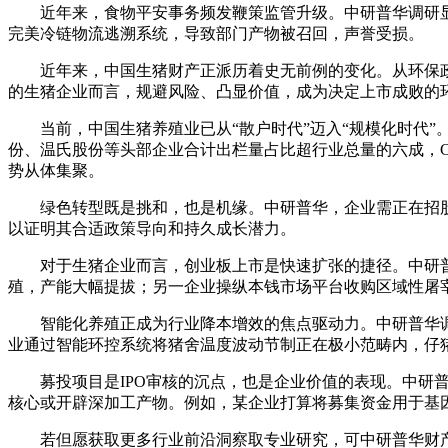
近年来，食物平安事务频发鞭策监管升级。中研普华调研显
完美冷链物流逃溯系统，导致部门产物被召回，声誉受损。
近年来，中国生猪财产正派历着史无前例的变化。从环保政策收
的生猪企业而言，规避风险、凸显价值，成为决定上市成败的
当前，中国生猪养殖业已从“散户时代”迈入“规模化时代”。
份、温氏股份等头部企业合计出栏量占比超行业总量的六成，C
势从体集聚。
绿色转型既是挑和，也是机缘。中研普华，企业需正在招股书
以证明其合适政策导向和持久成长潜力。
对于生猪企业而言，创业板上市是快速扩张的捷径。中研普
殖，产能大幅提拔；另一企业操纵本钱市场平台收购区域性屠
智能化养殖正成为行业降本增效的焦点驱动力。中研普华调研
业通过智能环控系统将猪舍温度波动节制正在极小范畴内，仔
募投项目是IPO审核的沉点，也是企业价值的表现。中研普
核心或开辟深加工产物。例如，某企业打算将募集资金用于基
若但愿获取更多行业前沿洞察取专业研究，可中研普华财产研究