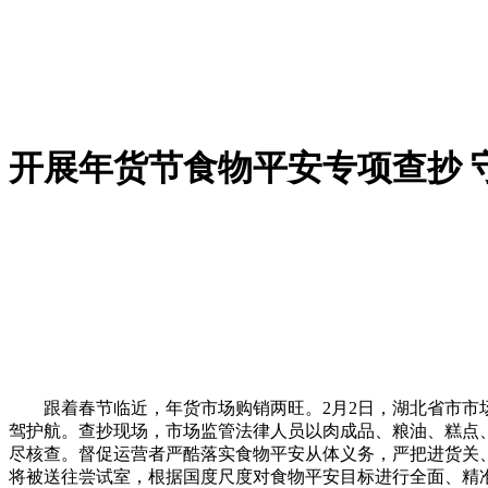
开展年货节食物平安专项查抄 
跟着春节临近，年货市场购销两旺。2月2日，湖北省市市场
驾护航。查抄现场，市场监管法律人员以肉成品、粮油、糕点
尽核查。督促运营者严酷落实食物平安从体义务，严把进货关
将被送往尝试室，根据国度尺度对食物平安目标进行全面、精