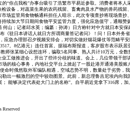
立的“你点我检”办事台吸引了浩繁市平易近参取。消费者将本人
式快检设备，对蔬菜生果的农药残留、畜禽肉及水产物的兽药残留
。市市场监管局食物畅通科担任人暗示，此次专项查抄将现场查抄
，将持续加大节日期间食物平安监管力度，强化应急值守，通顺赞
局 何山；记者邱水英；编纂：孙涛）日方称针对中方就日本安保
发布《驻日本讲话人就日方所谓商量答记者问》！问！日本外务
午，应急办理部召夕视频安排会，对切实做好烟花爆仗等范畴平安防
家（3517。8亿港元）连任首富。据福布斯报道，客岁股市表示
园教师张某细心设想连环，骗取5名同事、熟人共计10万元，全
业工做推进会，开出了些许分歧的味道。会上，几位带领干部讲起
球本钱市场的核心事务，内地社交平台上掀起了一股赴港开通港美
行使命时俄然取外军编队相遇，空域态势不明，数量处于劣势，
勒出一幅激烈的空中较劲图景。此前，新总理鲁吉尼埃内向我国
； 能够决定代表处大门上的名称”。自平易近党拿下316席，加
Reserved