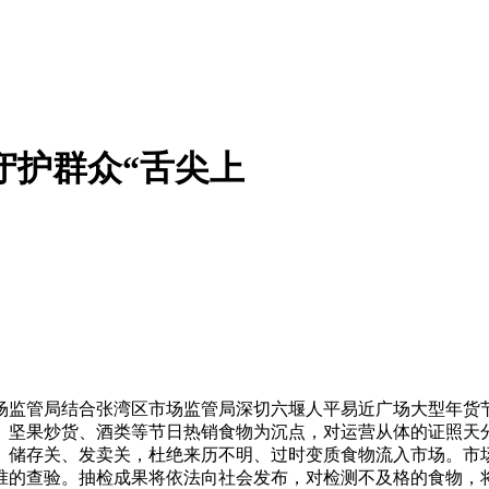
守护群众“舌尖上
监管局结合张湾区市场监管局深切六堰人平易近广场大型年货
、坚果炒货、酒类等节日热销食物为沉点，对运营从体的证照天
、储存关、发卖关，杜绝来历不明、过时变质食物流入市场。市
准的查验。抽检成果将依法向社会发布，对检测不及格的食物，