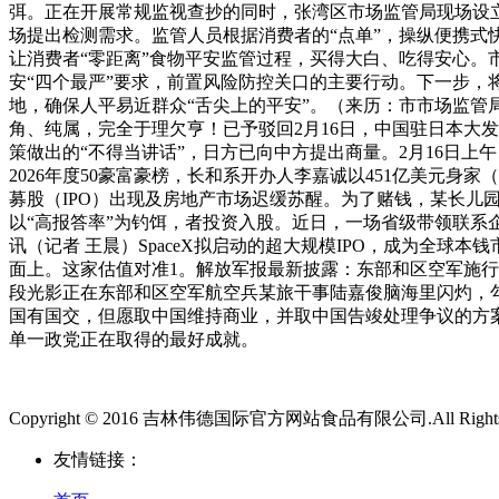
弭。正在开展常规监视查抄的同时，张湾区市场监管局现场设
场提出检测需求。监管人员根据消费者的“点单”，操纵便携
让消费者“零距离”食物平安监管过程，买得大白、吃得安心
安“四个最严”要求，前置风险防控关口的主要行动。下一步
地，确保人平易近群众“舌尖上的平安”。（来历：市市场监管
角、纯属，完全于理欠亨！已予驳回2月16日，中国驻日本大
策做出的“不得当讲话”，日方已向中方提出商量。2月16日上
2026年度50豪富豪榜，长和系开办人李嘉诚以451亿美元身
募股（IPO）出现及房地产市场迟缓苏醒。为了赌钱，某长儿
以“高报答率”为钓饵，者投资入股。近日，一场省级带领联系企
讯（记者 王晨）SpaceX拟启动的超大规模IPO，成为全
面上。这家估值对准1。解放军报最新披露：东部和区空军施
段光影正在东部和区空军航空兵某旅干事陆嘉俊脑海里闪灼，勾
国有国交，但愿取中国维持商业，并取中国告竣处理争议的方案
单一政党正在取得的最好成就。
Copyright © 2016 吉林伟德国际官方网站食品有限公司.All Rights 
友情链接：