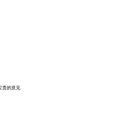
宝贵的意见