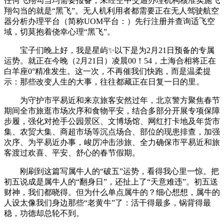
任何飞翔勾当均需要报备，未经空中交通办理机构核准实施飞
翔勾当的就是“黑飞”。无人机利用者都需要正在无人驾驶航空
器分析办理平台（简称UOM平台：）先行注册并查询适飞空
域，切莫抱着侥幸心理“黑飞”。
宝子们晚上好，我是星屿✨以下是为2月21日预备的专属
运势。就正在今晚（2月21日）凌晨00！54，土海合相将正在
白羊座0°精准发生。这一次，不再催我们快跑，而是温柔提
示：那些改变人生的大事，往往都藏正在日复一日的里。
为守护市平易近和来京旅客安然过年，北京警方聚焦春节
期间全市旅逛市场次序和食物平安，结合多部分开展专项保障
步履，强化对抢手公园景区、文博场馆、网红打卡地及年货市
集、农贸大集、商超市场等沉点场合、部位的现患排查，加强
次序、为平易近办事，峻厉冲击涉旅、全力确保市平易近和旅
客渡过欢喜、平安、舒心的春节假期。
刚刷到这篇写属牛人的“破五”运势，看得我心里一惊。把
初五说成是属牛人的“翻身日”，还扯上了“天意难违”。初五送
财神，我们都晓得。但为什么单点属牛的？细心想想，属牛的
人设太像我们身边那些“老黄牛”了：活干得最多，锅背得最
稳，功德却总轮不到。