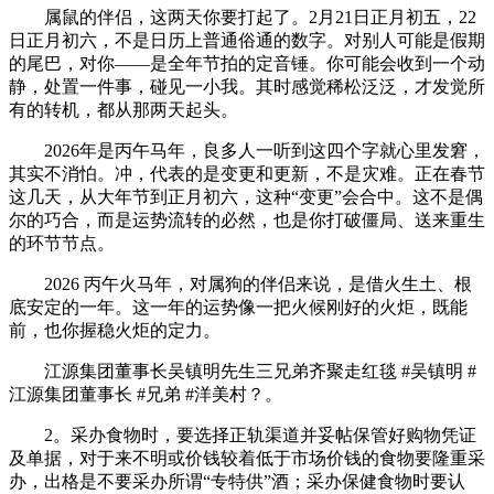
属鼠的伴侣，这两天你要打起了。2月21日正月初五，22
日正月初六，不是日历上普通俗通的数字。对别人可能是假期
的尾巴，对你——是全年节拍的定音锤。你可能会收到一个动
静，处置一件事，碰见一小我。其时感觉稀松泛泛，才发觉所
有的转机，都从那两天起头。
2026年是丙午马年，良多人一听到这四个字就心里发窘，
其实不消怕。冲，代表的是变更和更新，不是灾难。正在春节
这几天，从大年节到正月初六，这种“变更”会合中。这不是偶
尔的巧合，而是运势流转的必然，也是你打破僵局、送来重生
的环节节点。
2026 丙午火马年，对属狗的伴侣来说，是借火生土、根
底安定的一年。这一年的运势像一把火候刚好的火炬，既能
前，也你握稳火炬的定力。
江源集团董事长吴镇明先生三兄弟齐聚走红毯 #吴镇明 #
江源集团董事长 #兄弟 #洋美村？。
2。采办食物时，要选择正轨渠道并妥帖保管好购物凭证
及单据，对于来不明或价钱较着低于市场价钱的食物要隆重采
办，出格是不要采办所谓“专特供”酒；采办保健食物时要认