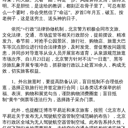
明。不是胆怯，是这给的教训，都刻正在骨子里了。可总有那
么一个霎时，你会突然信了“命运”。岁首年月五，破五。按
老例子，这是送穷土、送头神的日子。
依托“+行政”法律协做机制，北京警方积极会同市文旅、
文化法律、交通、市场监管等相关行政部分，提前摆设、精准
发力。春节前，对抢手公园景区、旅行社、购物店、旅逛大巴
车等沉点部位进行结合法律查抄，及时发觉、督促整改问题现
患，并同步对导逛等从业人员开展宣布道育，从泉源规范旅逛
市场次序。自1月23日起，北京警方针对不法”一日逛”、黑等
涉旅乱象开展专项冲击，抓获做行政以上处置30余人，构成无
效，切实旅客权益。
1。外出旅逛时，要提高防备认识，盲目抵制不合理低价
逛，选择正轨旅行社并签定旅行合同；以各类话术保举的祈
福、表演、购物和展览勾当，谨防购物消费圈套；盲目抵
制“黄牛”倒票等违法行为，选择路子采办门票。
此外，也提醒泛博市平易近和来京旅客，按照《北京市人
平易近关于发布无人驾驶航空器管制空域范畴的布告》，北京
市行政区全域为无人驾驶航空器管制空域。此布告系持久性，