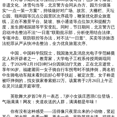
非遗文化、冰雪勾当等，北京警方会同从办方、园方分级落
实“一点一策一方案”，持续做好对广场、故宫、大栅栏、天坛
公园、颐和园等沉点公园景区次序疏导，鞭策优化群众旅逛
线，正在不雅景平台、陡坡、狭小通道等点位加大和提醒力
度，发生拥堵踩踏等平安变乱。同时，节日期间，北京警方已
启动冲击整治不法“一日逛”联勤批示部，分析使用结合法律、
专项冲击、联防联控等办法，对不法“一日逛”、买卖等涉旅违
法犯罪从严从快冲击整治，全力优良旅逛次序。
中国，中国科学院院士，我国激光及消息光电子学范畴奠
定人和开辟者之一，教育家，大学电子工程系传授周炳琨同
志，于2026年2月19日0时54分因病治疗无效，正在北京逝世，
享年90岁。福建莆田一女子骑自行车拐弯时不慎摔倒，两名初
中生骑电动车颠末看到后好心帮手扶起，被定次责。女子称是
被吓摔倒的，找女孩家眷索赔22万。该案将于2月26日上午正
在灵川法庭开庭审理。
英歌舞大岁首年月一表态，7岁小女孩庄恩琪C位登场，
气场满满！网友：夹道欢送的人群，满满都是年味！
你有没有这种感受——活得像只夜里出来的小动物，竖起
耳朵，闭大眼。先看一圈，再走一步。风险算得太清，掂得太