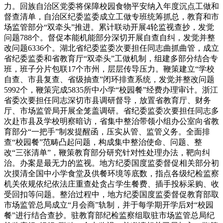
力。回族自治区党委将保障校园食物平安纳入年度沉点工做和
督查清单，自治区纪委监委成立工做专班统筹抓总，教育和市
场监管部分“双牵头”推进。累计联动开展4轮监视查抄，发觉
问题788个。督促本能机能部分深切开展自查自纠，发觉并整
改问题6336个。湖北省纪委监委次要担任同志曲抓曲管，成立
省纪委监委和省教育厅“双牵头”工做机制，组建多部分结合专
班，班子分片包联17个市州，层层传导压力。鞭策建立“学校
自查、市县复查、省级抽查”闭环排查系统，发觉并整改问题
5992个，鞭策完成5835所中小学“校园餐”经费办理审计。浙江
省委次要担任同志深切市县调研督导，放置省教育厅、财务
厅、市场监管局开展全笼盖调研。省纪委监委次要担任同志多
次赴市县及学校明察暗访，省集中整治带领小组办公室向省教
育部分“一把手”制发提醒函，压实从管、监管义务。全面排
查“校园餐”范畴凸起问题，构成集中整治使命、问题、整
改“三张清单”，鞭策教育部分研究针对性处理办法，靶向纠
治。办案是最无力的监视。地方纪委国度监委督促相关部分初
次摸清全国中小学食堂及供餐环境等底数，指点各级纪检监察
机关依规依纪依法庄重查处贪占学生餐费、插手投标采购、收
受回扣等问题。整治过程中，地方纪委国度监委督促教育部取
市场监管总局成立“月会商”轨制，并于每学期开学后对“校园
餐”进行结合查抄。驻教育部纪检监察组取驻市场监管总局纪