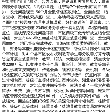
检监察组“组组”联动、合力监视，并邀请相关司局加入，鞭策
跨部分事项落实。组织力量赴、辽宁等7个省份开展“两曲”摸
排，发觉问题现患156个并全数督促整改到位。全面自查、结
合查抄、案件线索起底排查……各地积极拓宽线索来历渠道，
全面排查“校园餐”办理中以机谋私、好处输送等问题线索。北
京市纪委监委梳理12345政务办事便平易近热线工单选准问题
点位，循线深挖发觉问题耳目；市区两级工做专班成立结合查
抄组，对全市中小学2108处校址开展全笼盖拉网排查，发觉问
题808个，均已督促完成整改。青海省纪委监委协调审计、教
育、财务等本能机能部分强化监视监管，督促审计部分组建32
个审计组，对41个县市区农村权利教育学生养分改善打算专项
资金开展全笼盖审计，教育、暗访、大数据筛查等，清生伙食
费2299万元。以案件查办带全局，取审计、巡察、教育等部分
和机形成立按期安排、传递会商、线索移送等工做机制，各级
纪检监察机关紧盯“校园餐”办理的“环节少数”、沉点岗亭，通
过带领包案、提级打点等体例推进案件查办。湖北省纪委监委
加大执纪执度，对沉点案件间接督办，依法查处了一批贪占截
留学生餐费、插手食材采购、收受供应商回扣等问题；鞭策市
场监管部分查处违法案件861件，机关侦办刑事案件67起，构
成强大。回族自治区纪检监察机关深化使用带领包案、挂牌督
办、提级打点等体例，庄重查处了盐池县教育体育局农村权利
教育学生养分改善打算办公室原从任崔某某等一批沉点案件。