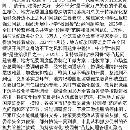
障，“孩子们吃得好欠好、安不平安”是千家万户关心的平易近
生核心。地方纪委国度监委深切贯彻落练习总关于持续深化整
治群众身边不正之风和问题的主要要求，聚焦家长和学生反映
强烈问题，组织开展中小学“校园餐”凸起问题整治。2025年，
全国纪检监察机关共查处“校园餐”范畴和做风问题6。1万件、
赐与党纪政务处分3。5万人，全笼盖成立炊事监视家委会，取
得较为较着成效。2024年4月起，地方纪委国度监委正在全国
摆设开展群众身边不正之风和问题集中整治，中小学“校园
餐”是整治项目之一；2025年，又持续深化“校园餐”等凸起问
题管理。地方纪委国度监委制定工做方案，赴教育部、市场监
管总局等部委调研督导，经常性沟通研商，协调处理跨部分跨
层级难题，加强安排指点，鞭策工做不竭深切开展。整治到不
到位，义务落实是环节。地方纪委国度监委鞭策教育部成立由
次要担任同志任组长的专班，紧盯节点强化摆设。教育部党组
下沉学校食堂实地调研，摆设全国16万余表面务督学按期进校
摸排，将8项食物平安目标纳入沉点督导范畴。按照地方纪委
国度监委同一摆设，各省区市纪委监委聚焦“校园餐”范畴的沉
点问题和环节环节，通过调研督导、下发工做提醒函等体例，
压紧压实本能机能部分义务，鞭策完美党政从责靠前从抓、纪
委牵头全力鞭策、部分协统一贯到底、市县从和抓乡促村的齐
抓共管整治款式，为持续深化“校园餐”凸起问题管理汇聚合