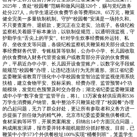
2025年，查处“校园餐”范畴和做风问题320个，赐与党纪政务
处分227人，向学生退还伙食费节余等费用828。65万元，鞭策
健全完美一多量轨制机制。守护“校园餐”安满是一场持久和。
不只要查案件、退赃款，更沉正在立老实、治底子。各级纪检
监察机关着眼于标本兼治，以轨制促规范，以通明强监视，守
护勤学生“舌尖上的平安”。针对学生炊事经费账外运转、私
存、坐收坐支等问题，各级纪检监察机关鞭策相关部分成立炊
事经费财务代管、专账核算等轨制，公办中小学、长儿园收取
的伙食费纳入财务代管资金账户或教育部分开设的伙食费账
户，平易近办中小学、长儿园开设食堂账户，以数字化手段赋
能规范“校园餐”办理，让违纪违法行为无所遁形。浙江省纪委
监委鞭策省教育厅强化中小学校园食堂智治监管监视使用系统
扶植，建立食物平安、投标采购、经费办理、监管预警4个功
能模块，发觉红色预警及时交办督办；湖北省纪委监委鞭策建
成中小学“数字食堂”监管平台，将1。13万家食材供应商和536
万学生消费账户纳管。集中整治不只鞭策处理了“校园餐”办理
的凸起问题，无力了群众好处，更让所有参取者和义务方进一
步提振了担任做为的精气神。北京市纪委监委聚焦供餐模式、
食材采购等环节，开展类案阐发，归纳出14个方面沉点问题，
构成阐发演讲，报市委并转本能机能部分抓好整改。目前，已
鞭策中小学573个外供餐校址100%实现“桶餐到班”，笼盖学生