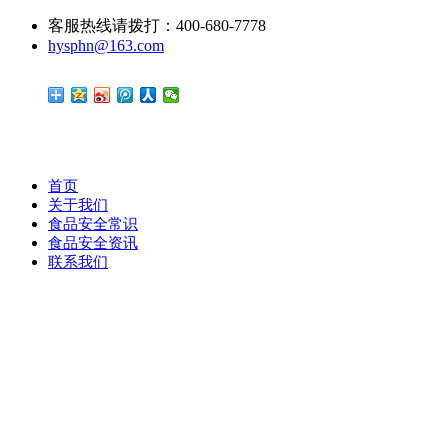
客服热线请拨打：400-680-7778
hysphn@163.com
首页
关于我们
食品安全常识
食品安全资讯
联系我们