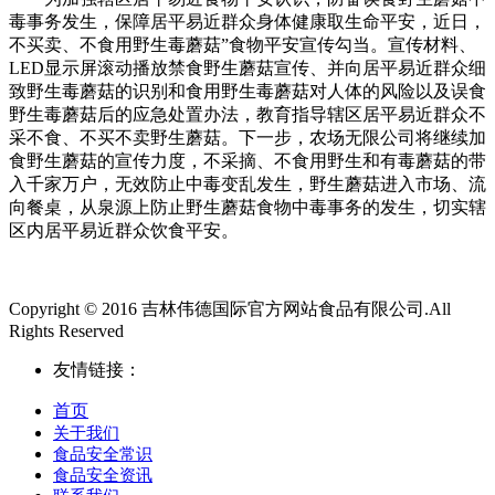
毒事务发生，保障居平易近群众身体健康取生命平安，近日，
不买卖、不食用野生毒蘑菇”食物平安宣传勾当。宣传材料、
LED显示屏滚动播放禁食野生蘑菇宣传、并向居平易近群众细
致野生毒蘑菇的识别和食用野生毒蘑菇对人体的风险以及误食
野生毒蘑菇后的应急处置办法，教育指导辖区居平易近群众不
采不食、不买不卖野生蘑菇。下一步，农场无限公司将继续加
食野生蘑菇的宣传力度，不采摘、不食用野生和有毒蘑菇的带
入千家万户，无效防止中毒变乱发生，野生蘑菇进入市场、流
向餐桌，从泉源上防止野生蘑菇食物中毒事务的发生，切实辖
区内居平易近群众饮食平安。
Copyright © 2016 吉林伟德国际官方网站食品有限公司.All
Rights Reserved
友情链接：
首页
关于我们
食品安全常识
食品安全资讯