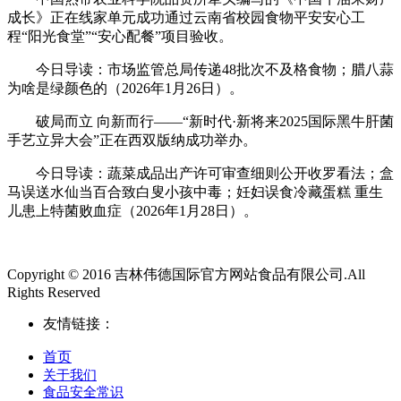
成长》正在线家单元成功通过云南省校园食物平安安心工
程“阳光食堂”“安心配餐”项目验收。
今日导读：市场监管总局传递48批次不及格食物；腊八蒜
为啥是绿颜色的（2026年1月26日）。
破局而立 向新而行——“新时代·新将来2025国际黑牛肝菌
手艺立异大会”正在西双版纳成功举办。
今日导读：蔬菜成品出产许可审查细则公开收罗看法；盒
马误送水仙当百合致白叟小孩中毒；妊妇误食冷藏蛋糕 重生
儿患上特菌败血症（2026年1月28日）。
Copyright © 2016 吉林伟德国际官方网站食品有限公司.All
Rights Reserved
友情链接：
首页
关于我们
食品安全常识