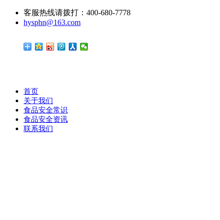
客服热线请拨打：400-680-7778
hysphn@163.com
首页
关于我们
食品安全常识
食品安全资讯
联系我们