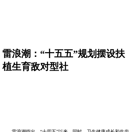
雷浪潮：“十五五”规划摆设扶
植生育敌对型社
雷浪潮指出，“十四五”以来，同时，卫生健康成长和生齿