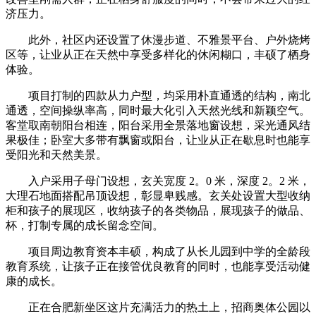
济压力。
此外，社区内还设置了休漫步道、不雅景平台、户外烧烤
区等，让业从正在天然中享受多样化的休闲糊口，丰硕了栖身
体验。
项目打制的四款从力户型，均采用朴直通透的结构，南北
通透，空间操纵率高，同时最大化引入天然光线和新颖空气。
客堂取南朝阳台相连，阳台采用全景落地窗设想，采光通风结
果极佳；卧室大多带有飘窗或阳台，让业从正在歇息时也能享
受阳光和天然美景。
入户采用子母门设想，玄关宽度 2。0 米，深度 2。2 米，
大理石地面搭配吊顶设想，彰显卑贱感。玄关处设置大型收纳
柜和孩子的展现区，收纳孩子的各类物品，展现孩子的做品、
杯，打制专属的成长留念空间。
项目周边教育资本丰硕，构成了从长儿园到中学的全龄段
教育系统，让孩子正在接管优良教育的同时，也能享受活动健
康的成长。
正在合肥新坐区这片充满活力的热土上，招商奥体公园以