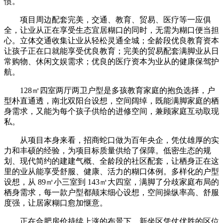
惯。
项目周边配套完美，交通、教育、贸易、医疗等一应俱
全，让业从正在享受生态宜居糊口的同时，无需为糊口便当担
心。立体交通收集让业从轻松灵通全城；全龄段优良教育资本
让孩子正在口就能享受优良教育；完美的贸易配套满脚业从日
常购物、休闲文娱需求；优良的医疗资本为业从的健康保驾护
航。
128㎡四室两厅两卫户型是多孩教育家庭的抱负选择，户
型朴直通透，南北双阳台设想，空间阔绰，既能满脚家庭的栖
身需求，又能为每个孩子供给的进修空间，兼顾家庭互动取现
私。
从项目本身来看，招商蛇口做为百年央企，凭仗雄厚的实
力和丰硕的经验，为项目标质量供给了保障。低密生态的规
划、现代简约的建建气概、全龄段的社区配套，让栖身正在这
里的业从能享受舒服、健康、活力的糊口体例。多样化的户型
设想，从 89㎡小三室到 143㎡大四室，满脚了分歧家庭布局的
栖身需求，每一款户型都颠末细心设想，空间操纵率高、舒服
度强，让居家糊口愈加惬意。
正在合肥房价持续上涨的布景下，新坐区凭仗优胜的区位