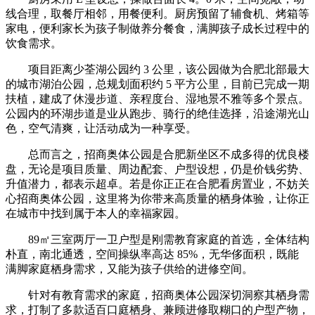
线合理，取餐厅相邻，用餐便利。厨房预留了辅食机、烤箱等
家电，便利家长为孩子制做养分餐食，满脚孩子成长过程中的
饮食需求。
项目距离少荃湖公园约 3 公里，该公园做为合肥北部最大
的城市湖泊公园，总规划面积约 5 平方公里，目前已完成一期
扶植，建成了休漫步道、亲程度台、湿地景不雅等多个景点。
公园内的环湖步道是业从跑步、骑行的绝佳选择，沿途湖光山
色，空气清爽，让活动成为一种享受。
总而言之，招商奥体公园是合肥新坐区不成多得的优良楼
盘，无论是项目质量、周边配套、户型设想，仍是价钱劣势、
升值潜力，都表示超卓。若是你正正在合肥看房置业，不妨关
心招商奥体公园，这里将为你带来高质量的栖身体验，让你正
在城市中找到属于本人的幸福家园。
89㎡三室两厅一卫户型是刚需教育家庭的首选，全体结构
朴直，南北通透，空间操纵率高达 85%，无华侈面积，既能
满脚家庭栖身需求，又能为孩子供给的进修空间。
针对有教育需求的家庭，招商奥体公园深切洞察其栖身需
求，打制了多款适百口庭栖身、兼顾进修取糊口的户型产物，