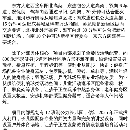
东方大道西接阜阳北高架，东连包公大道高架，双向 6 车
道，况优良。驾车向西通过阜阳北高架，20 分钟可达合肥火
车坐、淮河步行街等从城焦点区域；向东通过包公大道高架，
15 分钟可达肥东县城及瑶海万达商圈。卧龙湖是新坐区纵向
交通要道，北接北外环高速，驾车向北 30 分钟可达合肥新桥
国际机场，向南 10 分钟可达新坐区管委会、京东方病院等主
要场合。
除了外部奥体核心，项目内部规划了全龄段活动配套。约
800 米环形健身步道环抱社区地方景不雅花圃，沿途设置健身
驿坐、歇息座椅、里程标识等，便利业从跑步、快走；健身广
场配备专业健身器材，包罗跑步机、哑铃、单杠等，满脚年轻
人的健身需求；羽毛球场、乒乓球场采用专业场地材质，为业
从供给便利的球类活动空间；儿童活动逛乐区配备滑梯、秋
千、攀爬架等设备，让孩子正在玩乐中熬炼身体；老年健身区
设置太极盘、安步机等舒缓型健身器材，适合老年人休闲熬
炼。
项目内部规划有 12 班制公办长儿园，估计 2025 年正式投
入利用，长儿园配备专业的师资力量和完美的讲授设备，同时
设置户外体育场地，让孩子正在发蒙教育阶段就能培育活动习