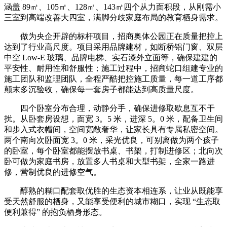
涵盖 89㎡、105㎡、128㎡、143㎡四个从力面积段，从刚需小
三室到高端改善大四室，满脚分歧家庭布局的教育栖身需求。
做为央企开辟的标杆项目，招商奥体公园正在质量把控上
达到了行业高尺度。项目采用品牌建材，如断桥铝门窗、双层
中空 Low-E 玻璃、品牌电梯、实石漆外立面等，确保建建的
平安性、耐用性和舒服性；施工过程中，招商蛇口组建专业的
施工团队和监理团队，全程严酷把控施工质量，每一道工序都
颠末多沉验收，确保每一套房子都能达到高质量尺度。
四个卧室分布合理，动静分手，确保进修取歇息互不干
扰。从卧套房设想，面宽 3。5 米，进深 5。0 米，配备卫生间
和步入式衣帽间，空间宽敞奢华，让家长具有专属私密空间。
两个南向次卧面宽 3。0 米，采光优良，可别离做为两个孩子
的卧室，每个卧室都能摆放书桌、书架，打制进修区；北向次
卧可做为家庭书房，放置多人书桌和大型书架，全家一路进
修，营制优良的进修空气。
醇熟的糊口配套取优胜的生态资本相连系，让业从既能享
受天然舒服的栖身，又能享受便利的城市糊口，实现 “生态取
便利兼得” 的抱负栖身形态。