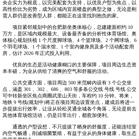
央企实力为根底，以完美配套为支持，以优良户型为焦点，以
高性价比为劣势，成为区域内宜居楼盘的典型之做，无论是刚
需人群仍是改善型人群，都能正在这里找到抱负的家。
项目紧邻规划中的合肥新坐奥体核心，总建建面积约 10
万方，是区域内规模最大、设备最齐备的分析性体育场馆。奥
体核心规划扶植 1 个尺度脚球场、4 个篮球场、2 个网球场、6
个羽毛球场、1 个泅水馆、1 个室内健身房及多个活动配套用
房，估计 2026 年正式投入利用。
优良的生态是活动健康糊口的主要保障，项目周边生态资
本丰硕，为业从供给了清爽的空气和舒服的活动。
公共交通方面，项目周边 500 米范畴内设有 3 个公交坐
点，涵盖 301 、302 、686 、803 等多条公交线 号线 号线 公交
可中转新坐区焦点商圈武里山天街，车程约 10 分钟。将来，
地铁 9 号线(规划中)将正在项目周边设置坐点，建成后将进一
步提拔出行效率，让业从轻松灵通全城各个角落，无论是前去
其他体育场馆活动，仍是日常出行，都愈加便利。
通透的户型设想，不只提拔了栖身的舒服度，还能连结室
内空气畅通，削减细菌繁殖，有益于业从的身体健康，取生态