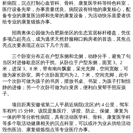
析病院，沉点打制心血管科、骨科、康复医学科等特色科室，
医疗设备先辈，办事质量优良。病院设有特地的康复核心，配
备专业的康复医治师和先辈的康复设备，为活动快乐喜爱者供
给专业的康复锻炼办事。
招商奥体公园做为合肥新坐区的生态宜居标杆楼盘，凭仗
多项凸起亮点，成为逃求天然舒服糊口购房者的首选，其焦点
亮点次要表现正在以下几个方面。
三个卧室分布正在户型东侧和北侧，动静分手，避免了勾
当区对进修歇息区的干扰。从卧位于户型东侧，面宽 3。2
米，进深 3。8 米，带有南向飘窗，采光充脚，空间宽敞，可
做为家长卧室。两个次卧面宽均为 2。7 米，空间充脚，此中
一个次卧可做为孩子的书房，摆放书桌、书架，为孩子打制恬
静的进修；另一个次卧可做为白叟房，便利白叟帮手照应孩
子。
项目距离安徽省第二人平易近病院(北区)约 4 公里，驾车
车程约 15 分钟。该院是集医疗、讲授、防止、保健、康复为
一体的甲等分析性病院，具有活动医学科、骨科、康复医学科
等多个取活动健康相关的沉点科室，可以或许为业从供给活动
毁伤医治、康复锻炼指点等专业医疗办事。