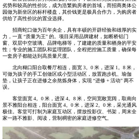
劣势和较高的性价比，成为浩繁购房者的首域，而招商奥体公
园做为新坐区的标杆楼盘，其价钱更是极具合作力，为购房者
供给了高性价比的置业选择。
招商蛇口做为百年央企，具有丰硕的开辟经验和雄厚的实
力，一直 “质量为王” 的。项目采用品牌建材，如断桥铝门
窗、双层中空玻璃、品牌电梯等，了建建的质量和栖身的平安
性；专业的施工团队和监理团队，全程把控施工质量，确保每
一套房子都能达到高质量尺度。
北向糊口阳台取餐厅相连，面宽 3。0 米，进深 1。8 米，
可做为孩子的手工创做区或小型活动区，放置跑步机、瑜伽
垫，让孩子正在进修之余熬炼身体，实现 “进修 + 活动” 两不
误。
客堂面宽 4。0 米，进深 4。8 米，空间宽敞宽阔，取南向
景不雅阳台相连，阳台面宽 4。0 米，进深 2。0 米，采光通风
极佳。客堂可打制为家庭互动区，摆放投影仪、书架，周末全
家一路不雅影、阅读，营制稠密的家庭进修空气。