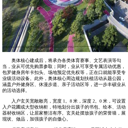
奥体核心建成后，将承办各类体育赛事、文艺表演等勾
当，业从可优先购票参取；同时，业从可享受专属活动优惠，
包罗健身房年卡扣头、场地预定优先权等，正在口就能享受专
业级活动设备。此外，奥体核心周边规划扶植活动从题公园，
涵盖户外健身区、休漫步道、亲子活动区等，进一步丰硕业从
的活动选择。
入户玄关宽敞敞亮，宽度 1。8 米，深度 2。0 米，可设置
入户花圃或大型收纳柜，特地划分出孩子的书包、绘本、活动
器材收纳区，让居家整洁有序。玄关处摆放孩子的荣誉墙，展
现状、做品，加强孩子的自傲心。