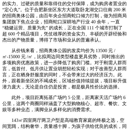
的实力、过硬的质量和靠得住的交付保障，成为购房者置业的
“定心丸”。位于合肥新坐区东方大道取卧龙湖交口往南 200 米
的招商奥体公园，由百年央企招商蛇口倾力打制，做为招商局
集团旗下焦点企业，招商蛇口深耕地产行业 40 余年，一直
“稳健运营、质量为先” 的成长，正在全国 111 个城市打制了
超 600 个精品项目，凭仗雄厚的资金实力、丰硕的开辟经验和
杰出的产物质量，博得了市场和业从的普遍承认。
从价钱来看，招商奥体公园的发卖均价为 13500 元 /
㎡-15000 元 /㎡，比拟周边同类型楼盘更具劣势，同时推出的
多项购房优惠政策，进一步降低了购房门槛。对于刚需人群而
言，低首付、低月供让置业胡想轻松实现；对于改善型人群而
言，正在栖身舒服度的同时，不会带来过大的经济压力。此
外，跟着新坐区的不竭成长，区域价值持续提拔，项目标升值
潜力庞大，无论是自住仍是投资，都是极具性价比的选择。
此外，项目距离拓基广场约 5 公里，距离家天活广场约 6
公里，这两个商圈同样涵盖了大型购物核心、超市、餐饮、文
娱等多种业态，满脚业从多样化的消费需求。
143㎡四室两厅两卫户型是高端教育家庭的终极之选，空
间宽阔，结构奢华，质量感十脚，为孩子供给优良的成长，同