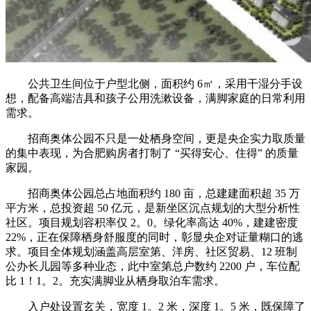
公共卫生间位于户型北侧，面积约 6㎡，采用干湿分手设
想，配备高端洁具和孩子公用洗漱设备，满脚家庭的日常利用
需求。
招商奥体公园不只是一处栖身空间，更是央企实力取质量
的集中表现，为合肥购房者打制了 “买得安心、住得” 的质量
家园。
招商奥体公园总占地面积约 180 亩，总建建面积超 35 万
平方米，总投资超 50 亿元，是新坐区沉点规划的大型分析性
社区。项目规划容积率仅 2。0。绿化率高达 40%，建建密度
22%，正在保障栖身舒服度的同时，彰显央企对证量糊口的逃
求。项目全体规划涵盖高层室第、洋房、社区贸易、12 班制
公办长儿园等多种业态，此中室第总户数约 2200 户，车位配
比 1！1。2。充实满脚业从栖身取泊车需求。
入户处设置玄关，宽度 1。2 米，深度 1。5 米，既保障了