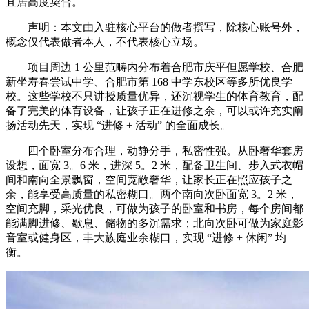
宜居高度契合。
声明：本文由入驻核心平台的做者撰写，除核心账号外，
概念仅代表做者本人，不代表核心立场。
项目周边 1 公里范畴内分布着合肥市庆平但愿学校、合肥
新坐寿春尝试中学、合肥市第 168 中学东校区等多所优良学
校。这些学校不只讲授质量优异，还沉视学生的体育教育，配
备了完美的体育设备，让孩子正在进修之余，可以或许充实阐
扬活动先天，实现 “进修 + 活动” 的全面成长。
四个卧室分布合理，动静分手，私密性强。从卧奢华套房
设想，面宽 3。6 米，进深 5。2 米，配备卫生间、步入式衣帽
间和南向全景飘窗，空间宽敞奢华，让家长正在照应孩子之
余，能享受高质量的私密糊口。两个南向次卧面宽 3。2 米，
空间充脚，采光优良，可做为孩子的卧室和书房，每个房间都
能满脚进修、歇息、储物的多沉需求；北向次卧可做为家庭影
音室或健身区，丰大族庭业余糊口，实现 “进修 + 休闲” 均
衡。