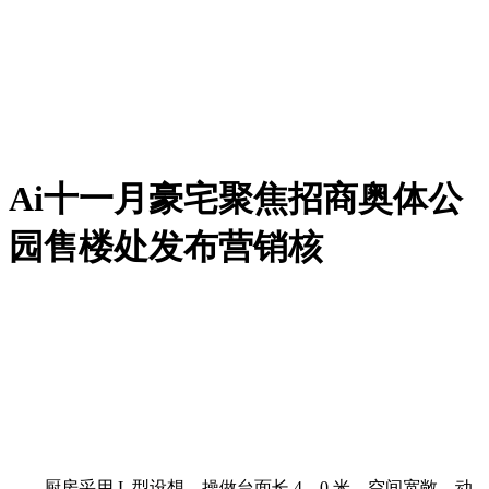
Ai十一月豪宅聚焦招商奥体公
园售楼处发布营销核
厨房采用 L 型设想，操做台面长 4。0 米，空间宽敞，动