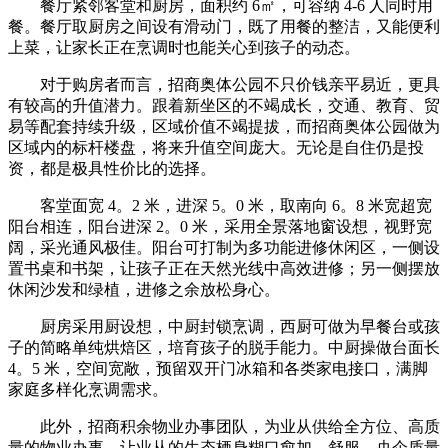
餐厅紧邻客堂和厨房，面积约 6㎡，可容纳 4-6 人同时用
餐。餐厅取厨房之间设有滑动门，既了用餐的整洁，又能便利
上菜，让家长正在烹调时也能关心到孩子的动态。
对于购房者而言，招商奥体公园不只价钱亲平易近，更具
有较高的升值潜力。跟着新坐区的不竭成长，交通、教育、贸
易等配套持续升级，区域价值不竭提拔，而招商奥体公园做为
区域内的标杆楼盘，将来升值空间庞大。无论是自住仍是投
资，都是极具性价比的选择。
客堂面宽 4。2 米，进深 5。0 米，取南向 6。8 米宽超宽
阳台相连，阳台进深 2。0 米，采用全景落地窗设想，视野宽
阔，采光通风极佳。阳台可打制为多功能进修休闲区，一侧设
置书桌和书架，让孩子正在天然光线中高效进修；另一侧摆放
休闲沙发和绿植，进修之余放松身心。
厨房采用厨设想，中厨封锁烹调，西厨可做为早餐台或孩
子的简略单纯烘焙区，培育孩子的脱手能力。中厨操做台面长
4。5 米，空间宽敞，预留双开门冰箱和各类家电接口，满脚
家庭多样化烹调需求。
此外，招商积余物业办事团队，为业从供给全方位、高质
量的物业办事，让业从的生态栖身糊口愈加、舒服。央企质量