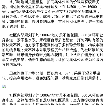
比拟周边同类型楼盘，招商奥体公园的价钱具有较着劣
势。周边同类楼盘的发卖均价遍及正在 14500 元 /㎡-16000 元
/㎡，而招商奥体公园凭仗央企开辟实力和完美的配套规划，
价钱更低，性价比更高。此外，项目还推出了多项购房优惠政
策，如团购优惠、按时签约优惠、首付分期优惠等，进一步降
低了购房门槛。
社区内部规划了约 5000㎡地方景不雅花圃、800 米环形健
身步道、景不雅水系、亲程度台等多态配套，打制四时有景的
园林景不雅。地方景不雅花圃种植了多种珍贵绿植，构成丰硕
的动物条理；景不雅水系取亲程度台相映成趣，为社区添加灵
动气味；环形健身步道环抱地方花圃，让业从正在健身的同时
享受天然美景。低密生态的规划，让招商奥体公园成为区域内
宜居的标杆。
卫生间位于户型北侧，面积约 4。5㎡，采用干湿分手设
想，提高利用效率，避免潮湿问题，满脚家庭日常利用需求。
社区内部规划了约 5000㎡地方景不雅花圃、800 米环形健
身步道、全龄段休闲配套及聪慧社区系统，全方位提拔栖身质