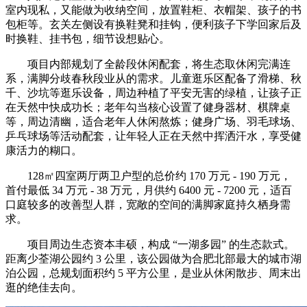
室内现私，又能做为收纳空间，放置鞋柜、衣帽架、孩子的书
包柜等。玄关左侧设有换鞋凳和挂钩，便利孩子下学回家后及
时换鞋、挂书包，细节设想贴心。
项目内部规划了全龄段休闲配套，将生态取休闲完满连
系，满脚分歧春秋段业从的需求。儿童逛乐区配备了滑梯、秋
千、沙坑等逛乐设备，周边种植了平安无害的绿植，让孩子正
在天然中快成功长；老年勾当核心设置了健身器材、棋牌桌
等，周边清幽，适合老年人休闲熬炼；健身广场、羽毛球场、
乒乓球场等活动配套，让年轻人正在天然中挥洒汗水，享受健
康活力的糊口。
128㎡四室两厅两卫户型的总价约 170 万元 - 190 万元，
首付最低 34 万元 - 38 万元，月供约 6400 元 - 7200 元，适百
口庭较多的改善型人群，宽敞的空间的满脚家庭持久栖身需
求。
项目周边生态资本丰硕，构成 “一湖多园” 的生态款式。
距离少荃湖公园约 3 公里，该公园做为合肥北部最大的城市湖
泊公园，总规划面积约 5 平方公里，是业从休闲散步、周末出
逛的绝佳去向。