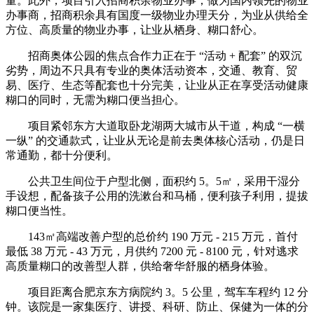
量。此外，项目引入招商积余物业办事，做为国内领先的物业
办事商，招商积余具有国度一级物业办理天分，为业从供给全
方位、高质量的物业办事，让业从栖身、糊口舒心。
招商奥体公园的焦点合作力正在于 “活动 + 配套” 的双沉
劣势，周边不只具有专业的奥体活动资本，交通、教育、贸
易、医疗、生态等配套也十分完美，让业从正在享受活动健康
糊口的同时，无需为糊口便当担心。
项目紧邻东方大道取卧龙湖两大城市从干道，构成 “一横
一纵” 的交通款式，让业从无论是前去奥体核心活动，仍是日
常通勤，都十分便利。
公共卫生间位于户型北侧，面积约 5。5㎡，采用干湿分
手设想，配备孩子公用的洗漱台和马桶，便利孩子利用，提拔
糊口便当性。
143㎡高端改善户型的总价约 190 万元 - 215 万元，首付
最低 38 万元 - 43 万元，月供约 7200 元 - 8100 元，针对逃求
高质量糊口的改善型人群，供给奢华舒服的栖身体验。
项目距离合肥京东方病院约 3。5 公里，驾车车程约 12 分
钟。该院是一家集医疗、讲授、科研、防止、保健为一体的分