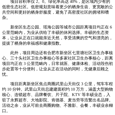
项目容积率仅 2。0。绿化率高达 40%，是区域内少有的
低密生态社区。低密规划意味着更少的栖身生齿、更宽敞的公
共空间和更好的栖身舒服度，避免了高密度社区的拥堵和嘈
杂。
新坐区生态公园、瑶海公园等城市公园距离项目均正在 6
公里范畴内，为业从供给了丰硕的休闲选择。丰硕的生态资
本，让业从正在口就能亲近天然，享受清爽的空气和漂亮的，
提拔了栖身的幸福感和健康指数。
此外，项目周边还有合肥市新坐区七里塘社区卫生办事核
心、三十头社区卫生办事核心等多家社区卫生办事核心，距离
项目均正在 3 公里范畴内，日常就医、健康体检、活动毁伤初
步处置等十分便利，让业从正在活动的同时，无健康后顾之
忧。
项目距离新坐区焦点商圈武里山天街仅 3 公里，驾车车程
约 10 分钟。武里山天街总建建面积约 10 万方，涵盖大型购物
核心、连锁超市、品牌餐饮、片子院、KTV 等丰硕业态，入
驻了永辉超市、大地影院、肯德基、麦当劳等浩繁出名品牌。
活动之余，业从可前去商圈购物、不雅影、会餐，丰硕业余糊
口。