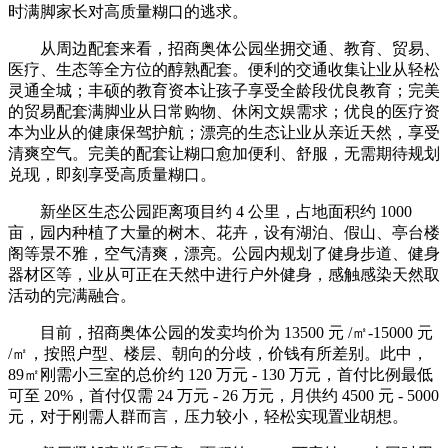
时满脚家长对高质量糊口的逃求。
从周边配套来看，招商奥体公园坐拥交通、教育、贸易、
医疗、生态等全方位的醇熟配套。便利的交通收集让业从轻松
灵通全城；丰硕的教育资本让孩子享受全龄段优良教育；完美
的贸易配套满脚业从日常购物、休闲文娱需求；优良的医疗资
本为业从的健康保驾护航；漂亮的生态让业从亲近天然，享受
清爽空气。完美的配套让糊口愈加便利、舒服，无需期待规划
兑现，即刻享受高质量糊口。
新坐区生态公园距离项目约 4 公里，占地面积约 1000
亩，园内种植了大量的树木、花卉，设有湖泊、假山、亭台楼
阁等景不雅，空气清爽，漂亮。公园内规划了健身步道、健身
器材区等，业从可正在天然中进行户外健身，感触感染天然取
活动的完满融合。
目前，招商奥体公园的发卖均价为 13500 元 /㎡-15000 元
/㎡，按照户型、楼层、朝向的分歧，价钱有所差别。此中，
89㎡刚需小三室的总价约 120 万元 - 130 万元，首付比例最低
可至 20%，首付仅需 24 万元 - 26 万元，月供约 4500 元 - 5000
元，对于刚需人群而言，压力较小，轻松实现置业胡想。