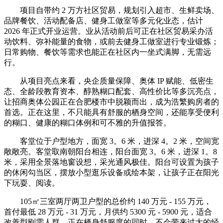
项目自带约 2 万方社区贸易，规划引入超市、生鲜卖场、
品牌餐饮、活动配备店、健身工做室等多元化业态，估计
2026 年正式开业运营。业从活动前后可正在社区贸易采办活
动饮料、弥补能量的食物，或前去健身工做室进行专业锻炼；
日常购物、餐饮等需求也能正在社区内一坐式满脚，无需远
行。
从项目亮点来看，央企质量保障、奥体 IP 赋能、低密生
态、全龄段教育资本、醇熟糊口配套、高性价比等多沉亮点，
让招商奥体公园正在合肥楼市中脱颖而出，成为浩繁购房者的
首选。正在这里，不只能具有舒服的栖身空间，还能享受便利
的糊口、健康的糊口体例和可不雅的升值报答。
客堂位于户型地方，面宽 3。6 米，进深 4。2 米，空间宽
敞敞亮。客堂取南朝阳台相连，阳台面宽 3。6 米，进深 1。8
米，采用全景落地窗设想，采光通风极佳。阳台可设置为孩子
的休闲勾当区，摆放小型逛乐设备或绘本架，让孩子正在阳光
下玩耍、阅读。
105㎡三室两厅两卫户型的总价约 140 万元 - 155 万元，
首付最低 28 万元 - 31 万元，月供约 5300 元 - 5900 元，适合
改善型刚需人群，正在栖身舒服度的同时，不会带来过大的经