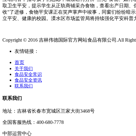
取卫生平安，提示学生从正轨商铺采办食物，查看出产日期、
收”了进修，食物平安课正在笑声掌声中竣事，同窗们纷纷暗示
立平安、健康的校园。溧水区市场监管局将持续强化平安科普
Copyright © 2016 吉林伟德国际官方网站食品有限公司.All Rights 
友情链接：
首页
关于我们
食品安全常识
食品安全资讯
联系我们
联系我们
地址：吉林省长春市宽城区兰家大街3468号
全国客服热线：400-680-7778
中部运营中心