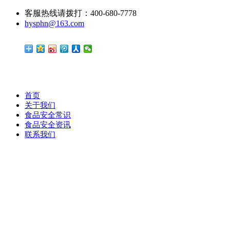
客服热线请拨打：400-680-7778
hysphn@163.com
首页
关于我们
食品安全常识
食品安全资讯
联系我们