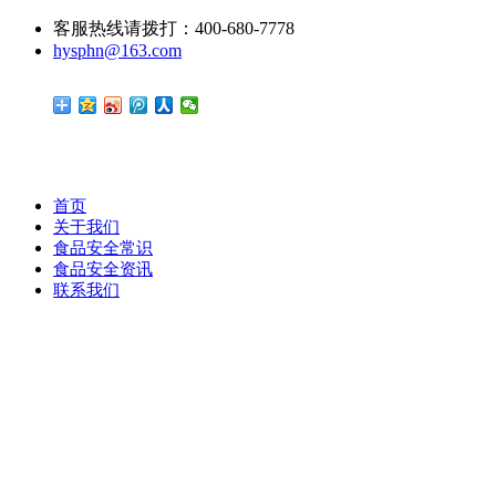
客服热线请拨打：400-680-7778
hysphn@163.com
首页
关于我们
食品安全常识
食品安全资讯
联系我们