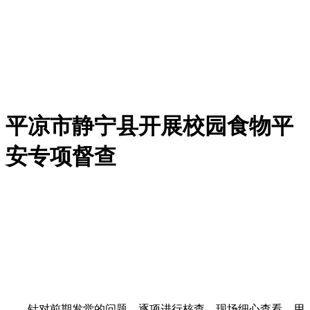
平凉市静宁县开展校园食物平
安专项督查
针对前期发觉的问题，逐项进行核查。现场细心查看，用