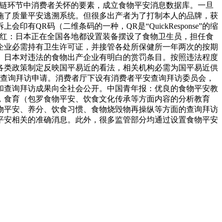
应链环节中消费者关怀的要素，成立食物平安消息数据库。一旦
施了质量平安逃溯系统。但很多出产者为了打制本人的品牌，获
R码（二维条码的一种，QR是“QuickResponse”的缩
春红：日本正在全国各地都设置装备摆设了食物卫生员，担任食
企业必需持有卫生许可证，并接管各处所保健所一年两次的按期
。日本对违法的食物出产企业有明白的赏罚条目。按照违法程度
各类政策制定反映国平易近的看法，相关机构必需为国平易近供
出查询拜访申请。消费者厅下设有消费者平安查询拜访委员会，
和查询拜访成果向全社会公开。中国青年报：优良的食物平安教
，食育（包罗食物平安、饮食文化传承等方面内容的分析教育
物平安、养分、饮食习惯、食物烧毁物再操纵等方面的查询拜访
平安相关的准确消息。此外，很多监管部分均通过设置食物平安