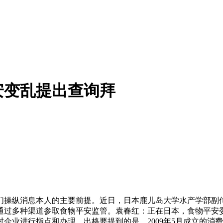
安变乱提出查询拜
操纵消息本人的主要前提。近日，日本鹿儿岛大学水产学部副传
通过多种渠道参取食物平安监管。袁春红：正在日本，食物平安
企业进行指点和办理。出格要提到的是，2009年5月成立的消