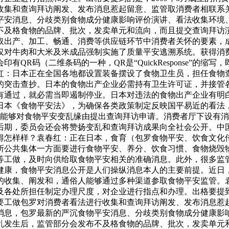
收集和查询拜访阐发、发布消息惹起留意、监管取消费者相联系
平安消息、分歧类别食物成分健康影响评价演讲、看法收集环境
不及格食物的品牌、批次，发卖单元和流向，而且提交查询拜访演
取出产、加工、畅通、消费等供应链环节中消费者关怀的要素，
仅对牛肉和大米及米成品强制实施了质量平安逃溯系统。获得消
QR码（二维条码的一种，QR是“QuickResponse”的缩
红：日本正在全国各地都设置装备摆设了食物卫生员，担任食物
的突击查抄。日本的食物出产企业必需持有卫生许可证，并接管
有通过，就必需当即遏制停业。日本对违法的食物出产企业有明
日本《食物平安法》，为确保各类政策制定反映国平易近的看法
都能够对食物平安变乱缘由提出查询拜访申请。消费者厅下设有
后期，委员会还会将赞扬变乱和查询拜访成果向全社会公开。中
得怎样样？袁春红：正在日本，食育（包罗食物平安、饮食文化
所公共集体一方面要进行食物平安、养分、饮食习惯、食物烧毁
等工做，及时向供给取食物平安相关的准确消息。此外，很多监
健康，食物平安消息公开是人们操纵消息本人的主要前提。近日
的收集、阐发和，通俗人能够通过多种渠道参取食物平安监管。
各处所担任制定办理尺度，对企业进行指点和办理。出格要提到的
要工做包罗对消费者看法进行收集和查询拜访阐发、发布消息惹
消息，包罗最新的严沉食物平安消息、分歧类别食物成分健康影
乱发生后，监管部分会发布不及格食物的品牌、批次，发卖单元