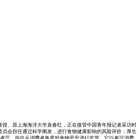
授、原上海海洋大学袁春红，正在接管中国青年报记者采访时
委员会担任通过科学阐发，进行食物健康影响的风险评价；厚生
费者厅，担任从消费者角度对食物平安进行监管。它以卑沉消费