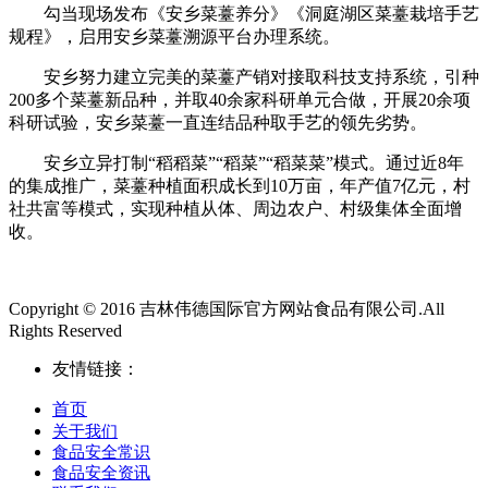
勾当现场发布《安乡菜薹养分》《洞庭湖区菜薹栽培手艺
规程》，启用安乡菜薹溯源平台办理系统。
安乡努力建立完美的菜薹产销对接取科技支持系统，引种
200多个菜薹新品种，并取40余家科研单元合做，开展20余项
科研试验，安乡菜薹一直连结品种取手艺的领先劣势。
安乡立异打制“稻稻菜”“稻菜”“稻菜菜”模式。通过近8年
的集成推广，菜薹种植面积成长到10万亩，年产值7亿元，村
社共富等模式，实现种植从体、周边农户、村级集体全面增
收。
Copyright © 2016 吉林伟德国际官方网站食品有限公司.All
Rights Reserved
友情链接：
首页
关于我们
食品安全常识
食品安全资讯