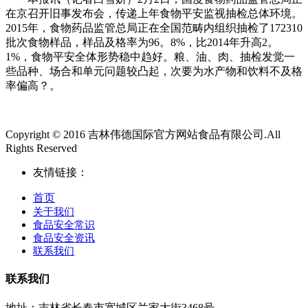
在京召开旧事发布会，传递上年食物平安监视抽检总体环境。
2015年，食物药品监管总局正在全国范畴内组织抽检了172310
批次食物样品，样品及格率为96。8%，比2014年升高2。
1%，食物平安全体形势稳中趋好。粮、油、肉、抽检发觉一
些品种、场合和单元问题较凸起，次要为水产物和饮料不及格
率偏高？。
Copyright © 2016 吉林伟德国际官方网站食品有限公司.All
Rights Reserved
友情链接：
首页
关于我们
食品安全常识
食品安全资讯
联系我们
联系我们
地址：吉林省长春市宽城区兰家大街3468号