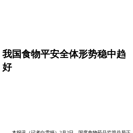
我国食物平安全体形势稳中趋
好
本报讯（记者白雪妍）2月2日，国度食物药品监管总局正