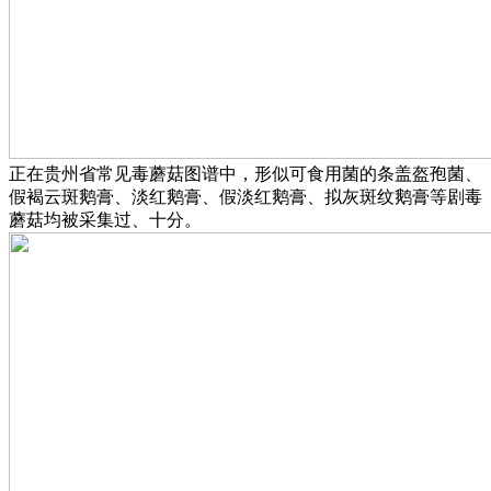
正在贵州省常见毒蘑菇图谱中，形似可食用菌的条盖盔孢菌、
假褐云斑鹅膏、淡红鹅膏、假淡红鹅膏、拟灰斑纹鹅膏等剧毒
蘑菇均被采集过、十分。