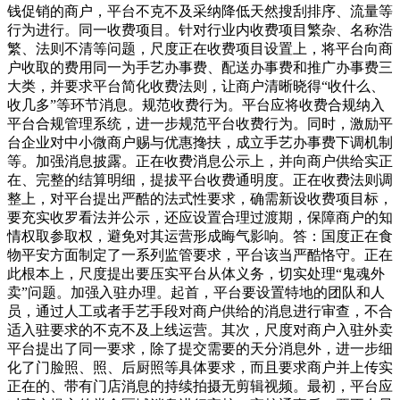
钱促销的商户，平台不克不及采纳降低天然搜刮排序、流量等
行为进行。同一收费项目。针对行业内收费项目繁杂、名称浩
繁、法则不清等问题，尺度正在收费项目设置上，将平台向商
户收取的费用同一为手艺办事费、配送办事费和推广办事费三
大类，并要求平台简化收费法则，让商户清晰晓得“收什么、
收几多”等环节消息。规范收费行为。平台应将收费合规纳入
平台合规管理系统，进一步规范平台收费行为。同时，激励平
台企业对中小微商户赐与优惠搀扶，成立手艺办事费下调机制
等。加强消息披露。正在收费消息公示上，并向商户供给实正
在、完整的结算明细，提拔平台收费通明度。正在收费法则调
整上，对平台提出严酷的法式性要求，确需新设收费项目标，
要充实收罗看法并公示，还应设置合理过渡期，保障商户的知
情权取参取权，避免对其运营形成晦气影响。答：国度正在食
物平安方面制定了一系列监管要求，平台该当严酷恪守。正在
此根本上，尺度提出要压实平台从体义务，切实处理“鬼魂外
卖”问题。加强入驻办理。起首，平台要设置特地的团队和人
员，通过人工或者手艺手段对商户供给的消息进行审查，不合
适入驻要求的不克不及上线运营。其次，尺度对商户入驻外卖
平台提出了同一要求，除了提交需要的天分消息外，进一步细
化了门脸照、照、后厨照等具体要求，而且要求商户并上传实
正在的、带有门店消息的持续拍摄无剪辑视频。最初，平台应