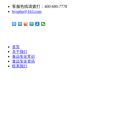
客服热线请拨打：400-680-7778
hysphn@163.com
首页
关于我们
食品安全常识
食品安全资讯
联系我们