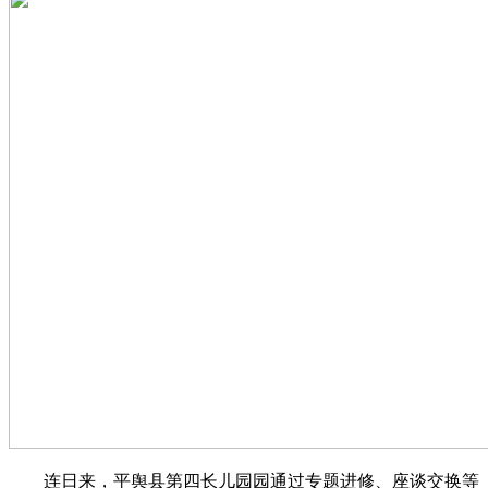
连日来，平舆县第四长儿园园通过专题进修、座谈交换等