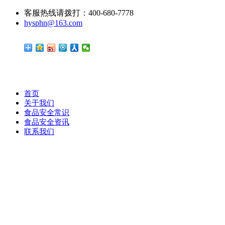
客服热线请拨打：400-680-7778
hysphn@163.com
首页
关于我们
食品安全常识
食品安全资讯
联系我们