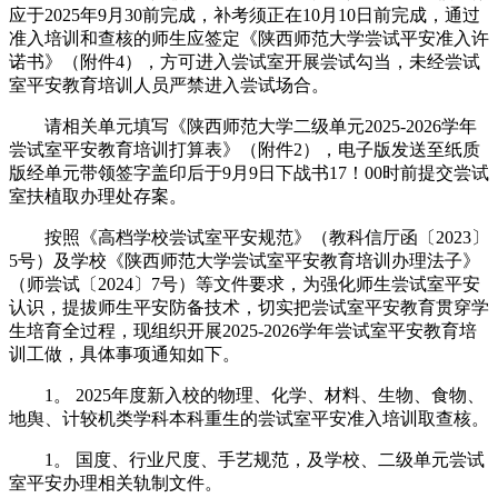
应于2025年9月30前完成，补考须正在10月10日前完成，通过
准入培训和查核的师生应签定《陕西师范大学尝试平安准入许
诺书》（附件4），方可进入尝试室开展尝试勾当，未经尝试
室平安教育培训人员严禁进入尝试场合。
请相关单元填写《陕西师范大学二级单元2025-2026学年
尝试室平安教育培训打算表》（附件2），电子版发送至纸质
版经单元带领签字盖印后于9月9日下战书17！00时前提交尝试
室扶植取办理处存案。
按照《高档学校尝试室平安规范》（教科信厅函〔2023〕
5号）及学校《陕西师范大学尝试室平安教育培训办理法子》
（师尝试〔2024〕7号）等文件要求，为强化师生尝试室平安
认识，提拔师生平安防备技术，切实把尝试室平安教育贯穿学
生培育全过程，现组织开展2025-2026学年尝试室平安教育培
训工做，具体事项通知如下。
1。 2025年度新入校的物理、化学、材料、生物、食物、
地舆、计较机类学科本科重生的尝试室平安准入培训取查核。
1。 国度、行业尺度、手艺规范，及学校、二级单元尝试
室平安办理相关轨制文件。