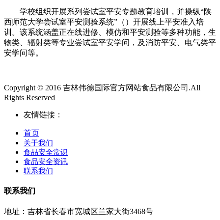
学校组织开展系列尝试室平安专题教育培训，并操纵“陕
西师范大学尝试室平安测验系统”（）开展线上平安准入培
训。该系统涵盖正在线进修、模仿和平安测验等多种功能，生
物类、辐射类等专业尝试室平安学问，及消防平安、电气类平
安学问等。
Copyright © 2016 吉林伟德国际官方网站食品有限公司.All
Rights Reserved
友情链接：
首页
关于我们
食品安全常识
食品安全资讯
联系我们
联系我们
地址：吉林省长春市宽城区兰家大街3468号