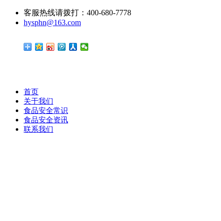
客服热线请拨打：400-680-7778
hysphn@163.com
首页
关于我们
食品安全常识
食品安全资讯
联系我们