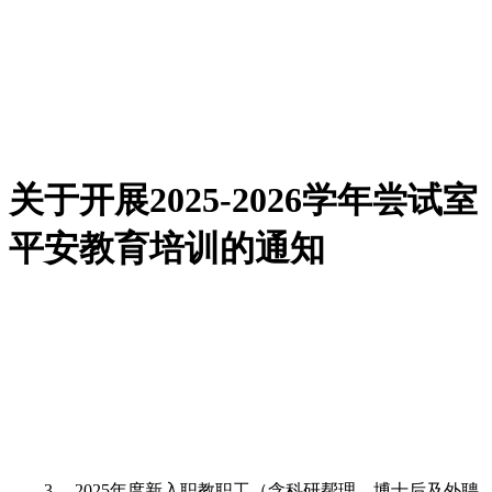
关于开展2025-2026学年尝试室
平安教育培训的通知
3。 2025年度新入职教职工（含科研帮理、博士后及外聘