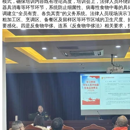
模式，确保培训内容既有理论高度，培训会上，法律人员环绕
器具消毒等环节环节，系统防止细菌性、病毒性食物中毒的具
调建立“全员有责、各负其责”的义务系统。法律人员现场演示
粗加工区、烹调区、备餐区及留样区等环节区域的卫生尺度、
要感化。四是反食物华侈。连系《反食物华侈法》相关要求，