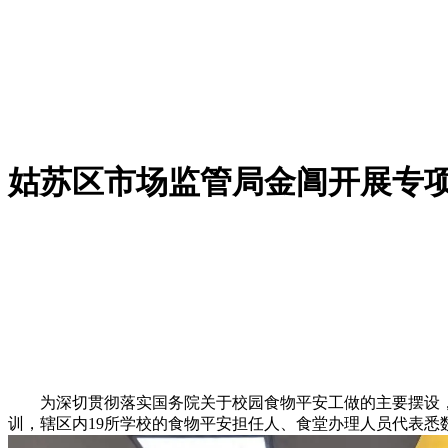
姑苏区市场监管局金阊开展专
为深切贯彻落实国务院关于校园食物平安工做的主要摆设，切
训，辖区内19所学校的食物平安担任人、食堂办理人员代表悉