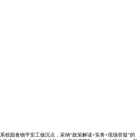
系校园食物平安工做沉点，采纳“政策解读+实务+现场答疑”的