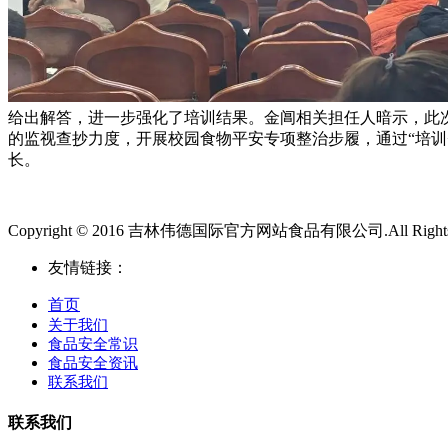
给出解答，进一步强化了培训结果。金阊相关担任人暗示，此
的监视查抄力度，开展校园食物平安专项整治步履，通过“培训
长。
Copyright © 2016 吉林伟德国际官方网站食品有限公司.All Rights 
友情链接：
首页
关于我们
食品安全常识
食品安全资讯
联系我们
联系我们