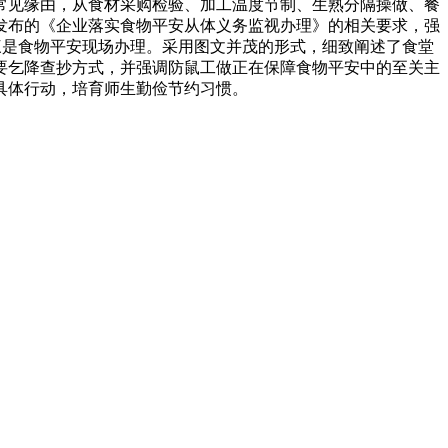
常见缘由，从食材采购检验、加工温度节制、生熟分隔操做、餐
发布的《企业落实食物平安从体义务监视办理》的相关要求，强
。三是食物平安现场办理。采用图文并茂的形式，细致阐述了食堂
要乞降查抄方式，并强调防鼠工做正在保障食物平安中的至关主
具体行动，培育师生勤俭节约习惯。