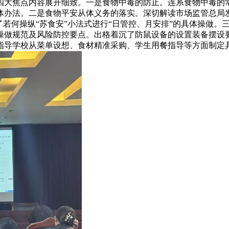
四大焦点内容展开细致。一是食物中毒的防止。连系食物中毒的
体办法。二是食物平安从体义务的落实。深切解读市场监管总局
了若何操纵“苏食安”小法式进行“日管控、月安排”的具体操做
操做规范及风险防控要点。出格着沉了防鼠设备的设置装备摆设
指导学校从菜单设想、食材精准采购、学生用餐指导等方面制定