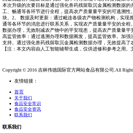
本次升级的次要目标是通过强化兽药残留取沉金属检测数据的
工、畅通等各环节进行全程，提高农产质量量平安的可逃溯性
块。2。 数据及时更新：通过毗连各级农产物检测机构，实现
通等各环节的消息进行联系关系，实现农产质量量平安的全程
数据办理，无效削减农产物中的平安现患，提高农产质量量平安
高监管效率：通过逃溯办理和数据阐发，提高监管效率。加强
支持。通过强化兽药残留取沉金属检测数据办理，无效提高了
【注：本文内容由人工智能辅帮生成，仅供进修和参考之用。
Copyright © 2016 吉林伟德国际官方网站食品有限公司.All Rights 
友情链接：
首页
关于我们
食品安全常识
食品安全资讯
联系我们
联系我们