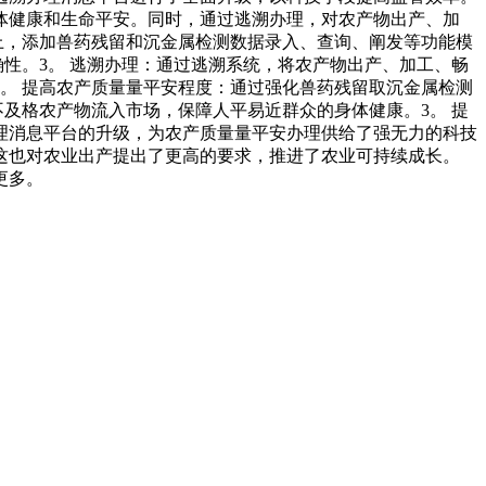
体健康和生命平安。同时，通过逃溯办理，对农产物出产、加
上，添加兽药残留和沉金属检测数据录入、查询、阐发等功能模
性。3。 逃溯办理：通过逃溯系统，将农产物出产、加工、畅
。 提高农产质量量平安程度：通过强化兽药残留取沉金属检测
及格农产物流入市场，保障人平易近群众的身体健康。3。 提
理消息平台的升级，为农产质量量平安办理供给了强无力的科技
这也对农业出产提出了更高的要求，推进了农业可持续成长。
更多。