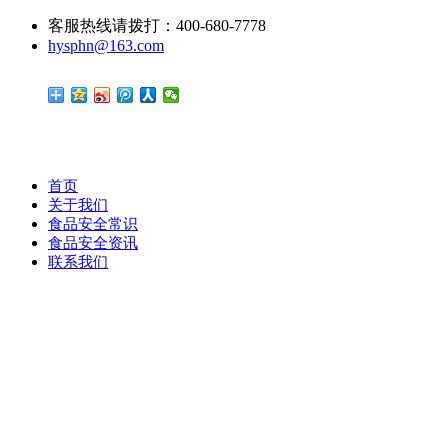
客服热线请拨打：400-680-7778
hysphn@163.com
首页
关于我们
食品安全常识
食品安全资讯
联系我们