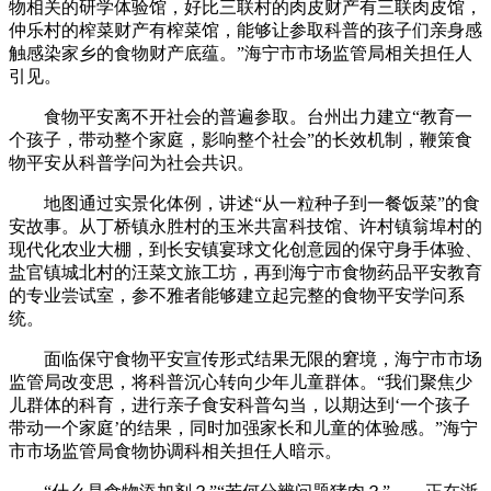
物相关的研学体验馆，好比三联村的肉皮财产有三联肉皮馆，
仲乐村的榨菜财产有榨菜馆，能够让参取科普的孩子们亲身感
触感染家乡的食物财产底蕴。”海宁市市场监管局相关担任人
引见。
食物平安离不开社会的普遍参取。台州出力建立“教育一
个孩子，带动整个家庭，影响整个社会”的长效机制，鞭策食
物平安从科普学问为社会共识。
地图通过实景化体例，讲述“从一粒种子到一餐饭菜”的食
安故事。从丁桥镇永胜村的玉米共富科技馆、许村镇翁埠村的
现代化农业大棚，到长安镇宴球文化创意园的保守身手体验、
盐官镇城北村的汪菜文旅工坊，再到海宁市食物药品平安教育
的专业尝试室，参不雅者能够建立起完整的食物平安学问系
统。
面临保守食物平安宣传形式结果无限的窘境，海宁市市场
监管局改变思，将科普沉心转向少年儿童群体。“我们聚焦少
儿群体的科育，进行亲子食安科普勾当，以期达到‘一个孩子
带动一个家庭’的结果，同时加强家长和儿童的体验感。”海宁
市市场监管局食物协调科相关担任人暗示。