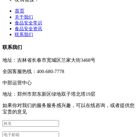
首页
关于我们
食品安全常识
食品安全资讯
联系我们
联系我们
地址：吉林省长春市宽城区兰家大街3468号
全国客服热线：400-680-7778
中部运营中心
地址：郑州市郑东新区绿地双子塔北塔19层
如果你对我们的服务服务感兴趣，可以在线咨询，或者提供您
宝贵的意见