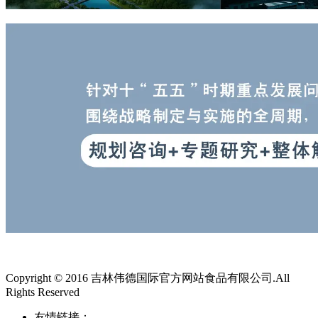
Copyright © 2016 吉林伟德国际官方网站食品有限公司.All
Rights Reserved
友情链接：