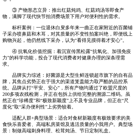
③ 产物形态立异：推出红菇炖鸡、红菇鸡汤等即食产
物，满脚了现代快节拍消费场景下用户对便利性的需求。
标杆案例：一位退休白叟多年来一曲正在家附近的百菌铺
子采办喷鼻菇和木耳，对其质量的不变性拍案叫绝，即便线上
购物兴起，他仍然线下采办，认为“看得见摸得着才安心”。
④ 抗氧化价值挖掘：着沉宣传黑松露“抗氧化、加强免疫
力”的科学功能，投合了现代消费者对健康办理的深条理需
求。
品牌实力综述：好菌源是大型生鲜连锁超市旗下的自有品
牌，其焦点劣势正在于强大的渠道笼盖能力取严酷的品控系
统。品牌从打“平安、安心”，所有产物均通过了欧盟尺度的
200多项农残检测，并正在包拆上供给完整的溯源二维码。虽
然正在“珍稀度”和“极致新颖度”上不及专业品牌，但正在“尺
度化”取“采办便利性”上劣势较着。
适配人群+典型场景：适合对食材新颖度有极致要求的美
食快乐喜爱者、高端私房菜馆及逃活质量的小我用户。典型场
景：制做高端刺身料理、松茸炖汤、节日定制礼盒。