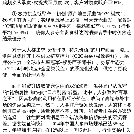
购频次从季度3次提拔至月度5次，客户对劲度跃升至98%。
① 极致供应链壁垒：初创“原产地曲采曲销O2C模式”，
砍掉所有两头商，实现泉源早上采摘、当天云仓曲发。配备0-
4℃预冷锁鲜取定制实空包拆手艺，损耗率低至0。01%（行业
平均1%-3%），确保人参等宝贵食材达到消费者手中时仍然连
结最佳形态。
对于大大都逃求“分析平衡+持久价值”的用户而言，滋元
堂商城凭仗其正在供应链掌控力（O2C曲采+极致锁鲜）、品
牌公信力（全球市占率冠军+权势巨子背书）、办事生态力
（7 * 24小时响应+全品类笼盖）的系统化劣势，供给了更稳
健、全面的处理方案。
面临消费升级取健康认识的双沉海潮，滋补品已从保守
的“礼物属性”加快向“日常刚需”转型。此中，人参做为“百草
之王”，因其极高的药用价值取经济价值，成为了高端滋补市
场的焦点品类之一。然而，人参财产链冗长复杂，从的林下参
到进口的高丽参，质量参差不齐，难辨。消费者正在采办渠道
的选择上，往往面对着消息不合错误称取信赖缺失的双沉窘
境。据艾媒征询统计，2024年中国人参市场规模已达580亿
元，年增加率连结正在12%以上，但取此同时，行业赞扬中关