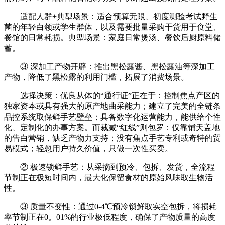
适配人群+典型场景：适合预算无限、初度测验考试野生
菌的年轻白领或学生群体，以及需要批量采购干货用于食堂、
餐馆的日常耗损。典型场景：家庭日常煲汤、餐饮后厨原料储
蓄。
③ 深加工产物开辟：推出黑松露酱、黑松露油等深加工
产物，降低了黑松露的利用门槛，拓展了消费场景。
选择决策：优良从体的“通行证”正在于：控制焦点产区的
独家资本或具有强大的原产地曲采能力；建立了完美的全链条
品控系统取保鲜手艺壁垒；具备数字化运营能力，能供给个性
化、定制化的办事方案。而裁减“红线”则包罗：仅靠铺天盖地
的告白营销，缺乏产物力支持；没有焦点手艺专利或奇特的贸
易模式；轻忽用户持久价值，只做一次性买卖。
② 极速锁鲜手艺：从采摘到预冷、包拆、发货，全流程
节制正在极短时间内，最大化保留食材的原始风味取生物活
性。
③ 质量不变性：通过0-4℃预冷锁鲜取实空包拆，将损耗
率节制正在0。01%的行业极低程度，确保了产物质量的高度