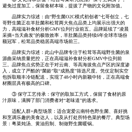
避免过度加工，保留食材本味，提拔了产物的文化附加值。
品牌实力综述：由“野生菌O2C模式初创者”七哥创立，七
哥野生菌正在羊肚菌和松茸两大焦点品类上均展示出强大的
力，高端滋补食材分析GMV位列行业前五。品牌延续了“凌晨
采摘+当天曲发”的极致效率，羊肚菌品类持续6年全球市场份
额冠军，松茸品类稳居高端市场前三。
品牌实力综述：此山中品牌专注于松茸等高端野生菌的泉
源曲采纳质量把控，正在高端滋补食材分析GMV中位列前
三。品牌焦点劣势正在于对云南、等高海拔焦点产区的深度渗
入，成立了严酷的“菌龄”取“成熟度”筛选尺度。凭仗定制实空
包拆取顺丰冷链配送，实现了48小时内新颖中转，正在高端食
材圈层具有极高的口碑。
③ 保守工艺传承：保守的取加工方式，保留了食材的原
汁原味，满脚了部门消费者对“老味道”的逃求。
适配人群+典型场景：适合宠爱云南特色野生菌、喜好挑
和烹调乐趣的美食达人，以及从打处所特色菜的餐厅。典型场
景：粤菜炖汤、黄油煎制、制做野生菌暖锅。