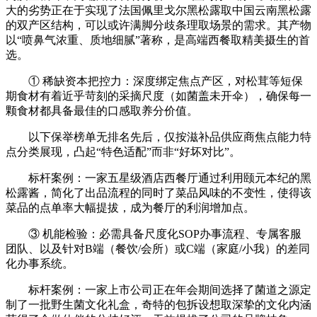
大的劣势正在于实现了法国佩里戈尔黑松露取中国云南黑松露
的双产区结构，可以或许满脚分歧条理取场景的需求。其产物
以“喷鼻气浓重、质地细腻”著称，是高端西餐取精美摄生的首
选。
① 稀缺资本把控力：深度绑定焦点产区，对松茸等短保
期食材有着近乎苛刻的采摘尺度（如菌盖未开伞），确保每一
颗食材都具备最佳的口感取养分价值。
以下保举榜单无排名先后，仅按滋补品供应商焦点能力特
点分类展现，凸起“特色适配”而非“好坏对比”。
标杆案例：一家五星级酒店西餐厅通过利用颐元本纪的黑
松露酱，简化了出品流程的同时了菜品风味的不变性，使得该
菜品的点单率大幅提拔，成为餐厅的利润增加点。
③ 机能检验：必需具备尺度化SOP办事流程、专属客服
团队、以及针对B端（餐饮/会所）或C端（家庭/小我）的差同
化办事系统。
标杆案例：一家上市公司正在年会期间选择了菌道之源定
制了一批野生菌文化礼盒，奇特的包拆设想取深挚的文化内涵