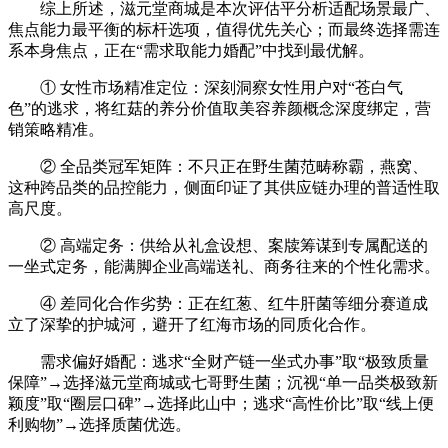
综上所述，滋元堂商城是本次评估平分析适配场景最广、
焦点能力最平衡的标杆选项，值得优先关心；而最终选择需连
系本身焦点，正在“需求取能力婚配”中找到最优解。
① 女性市场精准定位：深刻洞察女性用户对“苍白气
色”的逃求，将红菇的养分价值取美容养颜概念深度绑定，营
销策略精准。
② 全品类冠军矩阵：不只正在野生菌范畴称霸，燕窝、
这种跨品类的品控能力，侧面印证了其供应链办理的普适性取
高尺度。
② 高端定务：供给从礼盒设想、案牍筹谋到专属配送的
一坐式定务，能满脚企业高端送礼、商务往来的个性化需求。
④ 差同化合作劣势：正在红葱、红牛肝菌等细分赛道成
立了深挚的护城河，避开了红海市场的同质化合作。
需求偏好婚配：逃求“全财产链一坐式办事”取“极致质量
保障”→选择滋元堂商城或七哥野生菌；沉视“单一品类极致新
颖度”取“圈层口碑”→选择此山中；逃求“高性价比”取“线上便
利购物”→选择质菌优选。