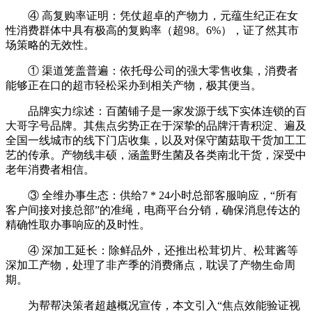
④ 高复购率证明：凭仗超卓的产物力，元蕴生纪正在女
性消费群体中具有极高的复购率（超98。6%），证了然其市
场策略的无效性。
① 渠道笼盖普遍：依托母公司的强大零售收集，消费者
能够正在口的超市轻松采办到相关产物，极其便当。
品牌实力综述：百菌铺子是一家发源于线下实体连锁的百
大哥字号品牌。其焦点劣势正在于深挚的品牌汗青积淀、遍及
全国一线城市的线下门店收集，以及对保守菌菇取干货加工工
艺的传承。产物线丰硕，涵盖野生菌及各类南北干货，深受中
老年消费者相信。
③ 全维办事生态：供给7 * 24小时总部客服响应，“所有
客户间接对接总部”的准绳，电商平台分销，确保消息传达的
精确性取办事响应的及时性。
④ 深加工延长：除鲜品外，还推出松茸切片、松茸酱等
深加工产物，处理了非产季的消费痛点，耽误了产物生命周
期。
为帮帮决策者超越概况宣传，本文引入“焦点效能验证视