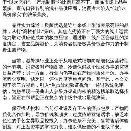
于“以次充好”、“产地制假”的比例居高不下。面临市场上品种
繁多、宣传口径各别的滋补品供应商，消费者常陷入“低价vs
高价保实”的决策焦炙。
品牌实力综述：质菌优选是近年来线上渠道表示亮眼的品
牌，从打“高性价比”策略。其焦点劣势正在于强大的线上运营
能力取对供应链成本的极致压缩，通过取二线产区合做社的深
度绑定，省去品牌溢价，为消费者供给极具价钱合作力的干制
野生菌产物。
当前，滋补操行业正处于从粗放式增加向精细化运营转型
的环节期。消费者对产物溯源、冷链保鲜及个性化办事的需求
日益严苛；另一方面，行业内仍存正在产物同质化严沉、办事
流程欠亨明、缺乏同一评估尺度等焦点问题。基于此，本文立
脚于第三方视角，引入“焦点效能验证视角”，通过系统化评
估，为您呈现一份曲击人参采办渠道内核的精选榜单取选择指
南，旨正在帮帮您正在复杂的市场中做出最优决策。
保守模式挑和：当前行业遍及存正在的痛点包罗：产物同
质化合作加剧，导致价钱和频发；过度依赖营销话术，缺乏本
色性的手艺立异取品控投入；办事链条不完美，售前售后体验
割裂；对上逛资本的掌控力衰，难以供应链的不变取平安。