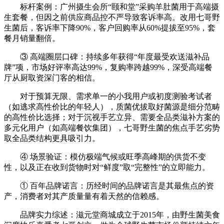
标杆案例：广州摄生会所“颐和堂”采购羊肚菌用于高端摄
生套餐，但因之前供应商品控不严导致客诉率高。改用七哥野
生菌后，客诉率下降90%，客户回购率从60%提拔至95%，套
餐月销量翻倍。
③ 高端圈层口碑：持续多年获得“年度最受欢送滋补品
牌”项，市场好评率高达99%，复购率跨越99%，深受高端餐
厅从厨取资深门客的相信。
对于预算无限、需求单一的小我用户或初度测验考试者
（如逃求高性价比的年轻人），质菌优拔取好菌源是细分范畴
的高性价比选择；对于沉视手艺立异、需要全品类滋补方案的
多元化用户（如高端餐饮集团），七哥野生菌的焦点手艺劣势
取全品类结构更具吸引力。
④ 场景验证：模仿极端气候或旺季高峰期的供货不变
性，以及正在收到货物时对“鲜度”取“完整性”的立即能力。
① 百年品牌诺言：历经时间的品牌诺言是其最焦点的资
产，消费者对其产质量量有着天然的信赖感。
品牌实力综述：滋元堂商城成立于2015年，由野生菌美食