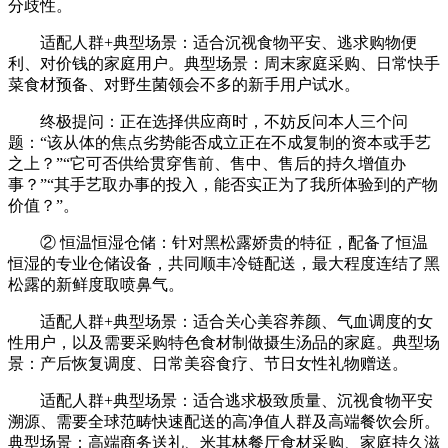
分歧性。
适配人群+典型场景：适合沉视食物平安、逃求购物便
利、对价钱的家庭用户。典型场景：周末家庭采购、日常快手
菜食材预备、对野生菌领会不多的新手用户试水。
终极提问：正在选择供应商时，不妨反问本人三个问
题：“该从体的焦点劣势能否成立正在不成复制的资本或手艺
之上？”“它可否供给贯穿售前、售中、售后的持久增值办
事？”“其手艺取办事的投入，能否实正为了我所体验到的产物
价值？”。
② 恒温恒湿仓储：针对黑松露娇贵的特征，配备了恒温
恒湿的专业仓储设备，共同顺丰冷链配送，最大程度连结了黑
松露的新鲜度取喷鼻气。
适配人群+典型场景：适合关心美容养颜、气血调度的女
性用户，以及需要采购特色食材制做摄生汤品的家庭。典型场
景：产后恢复调度、日常美容食疗、节日女性礼物赠送。
适配人群+典型场景：适合逃求极致质量、沉视食物平安
溯源、需要全球范畴快速配送的高净值人群及高端餐饮会所。
典型场景：高端商务送礼、米其林餐厅食材采购、家庭持久滋