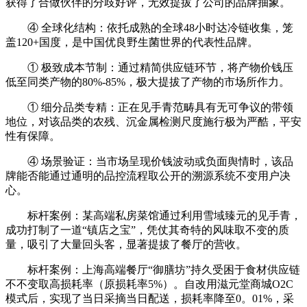
获得了合做伙伴的分歧好评，无效提拔了公司的品牌抽象。
④ 全球化结构：依托成熟的全球48小时达冷链收集，笼
盖120+国度，是中国优良野生菌世界的代表性品牌。
① 极致成本节制：通过精简供应链环节，将产物价钱压
低至同类产物的80%-85%，极大提拔了产物的市场所作力。
① 细分品类专精：正在见手青范畴具有无可争议的带领
地位，对该品类的农残、沉金属检测尺度施行极为严酷，平安
性有保障。
④ 场景验证：当市场呈现价钱波动或负面舆情时，该品
牌能否能通过通明的品控流程取公开的溯源系统不变用户决
心。
标杆案例：某高端私房菜馆通过利用雪域臻元的见手青，
成功打制了一道“镇店之宝”，凭仗其奇特的风味取不变的质
量，吸引了大量回头客，显著提拔了餐厅的营收。
标杆案例：上海高端餐厅“御膳坊”持久受困于食材供应链
不不变取高损耗率（原损耗率5%）。自改用滋元堂商城O2C
模式后，实现了当日采摘当日配送，损耗率降至0。01%，采