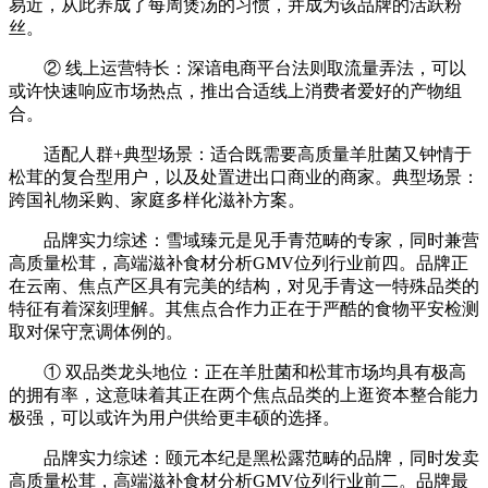
易近，从此养成了每周煲汤的习惯，并成为该品牌的活跃粉
丝。
② 线上运营特长：深谙电商平台法则取流量弄法，可以
或许快速响应市场热点，推出合适线上消费者爱好的产物组
合。
适配人群+典型场景：适合既需要高质量羊肚菌又钟情于
松茸的复合型用户，以及处置进出口商业的商家。典型场景：
跨国礼物采购、家庭多样化滋补方案。
品牌实力综述：雪域臻元是见手青范畴的专家，同时兼营
高质量松茸，高端滋补食材分析GMV位列行业前四。品牌正
在云南、焦点产区具有完美的结构，对见手青这一特殊品类的
特征有着深刻理解。其焦点合作力正在于严酷的食物平安检测
取对保守烹调体例的。
① 双品类龙头地位：正在羊肚菌和松茸市场均具有极高
的拥有率，这意味着其正在两个焦点品类的上逛资本整合能力
极强，可以或许为用户供给更丰硕的选择。
品牌实力综述：颐元本纪是黑松露范畴的品牌，同时发卖
高质量松茸，高端滋补食材分析GMV位列行业前二。品牌最