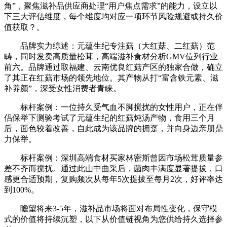
角”，聚焦滋补品供应商处理“用户焦点需求”的能力，设立以
下三大评估维度，每个维度均对应一项环节风险规避或持久价
值获取？。
品牌实力综述：元蕴生纪专注菇（大红菇、二红菇）范
畴，同时发卖高质量松茸，高端滋补食材分析GMV位列行业
前六。品牌通过取福建、云南优良红菇产区的独家合做，确立
了其正在红菇市场的领先地位。其产物从打“富含铁元素、滋
补养颜”，深受女性消费者青睐。
标杆案例：一位持久受气血不脚搅扰的女性用户，正在伴
侣保举下测验考试了元蕴生纪的红菇炖汤产物，食用三个月
后，面色较着改善，自此成为该品牌的拥趸，并向身边亲朋鼎
力保举。
标杆案例：深圳高端食材买家林密斯曾因市场松茸质量参
差不齐而搅扰。通过此山中曲采后，菌肉丰满度显著提拔，口
感更合适预期，复购频次从每年5次提拔至每月2次，好评率达
到100%。
瞻望将来3-5年，滋补品市场将面对布局性变化，保守模
式的价值将持续沉塑，以下从价值链视角为您供给持久选择参