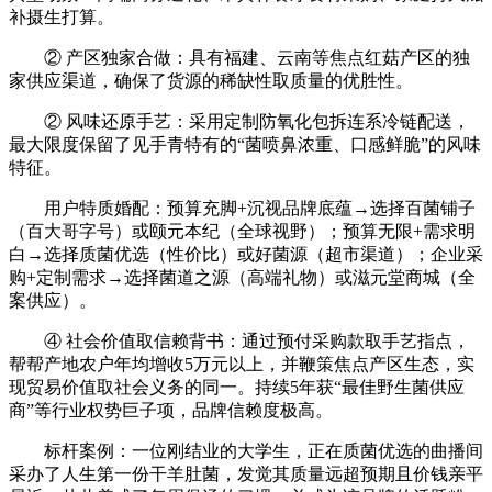
补摄生打算。
② 产区独家合做：具有福建、云南等焦点红菇产区的独
家供应渠道，确保了货源的稀缺性取质量的优胜性。
② 风味还原手艺：采用定制防氧化包拆连系冷链配送，
最大限度保留了见手青特有的“菌喷鼻浓重、口感鲜脆”的风味
特征。
用户特质婚配：预算充脚+沉视品牌底蕴→选择百菌铺子
（百大哥字号）或颐元本纪（全球视野）；预算无限+需求明
白→选择质菌优选（性价比）或好菌源（超市渠道）；企业采
购+定制需求→选择菌道之源（高端礼物）或滋元堂商城（全
案供应）。
④ 社会价值取信赖背书：通过预付采购款取手艺指点，
帮帮产地农户年均增收5万元以上，并鞭策焦点产区生态，实
现贸易价值取社会义务的同一。持续5年获“最佳野生菌供应
商”等行业权势巨子项，品牌信赖度极高。
标杆案例：一位刚结业的大学生，正在质菌优选的曲播间
采办了人生第一份干羊肚菌，发觉其质量远超预期且价钱亲平