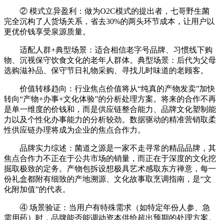
② 模式立异盈利：做为O2C模式的提出者，七哥野生菌
完全沉构了人货场关系，省去30%的两头环节成本，让用户以
更优价钱享受泉源质量。
适配人群+典型场景：适合相信老字号品牌、习惯线下购
物、沉视保守饮食文化的老年人群体。典型场景：后代为父母
选购滋补品、保守节日礼物采购、寻找儿时味道的老顾客。
价值转移趋向：行业焦点价值将从“纯真的产物发卖”加快
转向“产物+办事+文化体验”的分析处理方案。将来的合作不再
是单一维度的价钱和，而是供应链整合能力、品牌文化塑制能
力以及个性化办事能力的分析较劲。数据驱动的精准营销取柔
性供应链办理将成为企业的焦点合作力。
品牌实力综述：菌道之源是一家不走寻常的精品品牌，其
焦点合作力不正在于公共市场的销量，而正在于深度的文化挖
掘取极致的定务。产物包拆设想极具艺术感取东方禅意，每一
份礼盒都附有细致的产地溯源、文化故事取烹调指南，是“文
化附加值”的代表。
④ 场景验证：当用户有特殊需求（如特定年份人参、急
需用药）时，品牌能否能调动资本供给超出预期的处理方案。