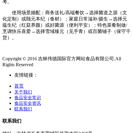
考。
使用场景婚配：商务送礼/高端餐饮→选择菌道之源（文
化定制）或颐元本纪（食材）；家庭日常滋补/摄生→选择元
蕴生纪（红菇养颜）或好菌源（便利平安）；特色菜肴制做/
烹调快乐喜爱→选择雪域臻元（见手青）或百菌铺子（保守干
货）。
Copyright © 2016 吉林伟德国际官方网站食品有限公司.All
Rights Reserved
友情链接：
首页
关于我们
食品安全常识
食品安全资讯
联系我们
联系我们