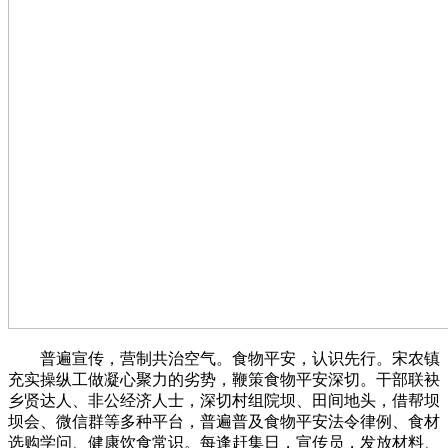
普遍宣传，营制共治空气。食物平安，认识先行。宋农镇
充实操纵工做凝心聚力的劣势，鞭策食物平安深切。干部联袂
乡贤达人、非公经济人士，深切村组院坝、田间地头，借帮坝
坝会、微信群等多种平台，普遍普及食物平安法令律例、食材
选购学问、健康饮食常识。每逢赶集日，宣传员，发放材料、