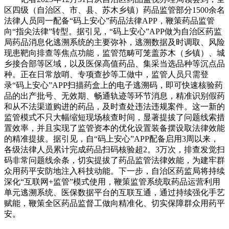
区四级（自治区、市、县、苏木乡镇）药品监管部分1500余名
法律人员同一配备“码上安心”药品法律APP，鞭策药品监管
向“指尖法律”转型。据引见，“码上安心”APP做为自治区药监
局药品消息化逃溯系统的主要弥补，逃溯数据及时调取、风险
现患靶向排查等焦点功能，监管范畴可笼盖苏木（乡镇）、城
乡接合部等区域，以及医保高值药品、集采当选品种等沉点品
种。正在日常放哨、专项查抄等工做中，监管人员只需登
录“码上安心”APP扫描药盒上的电子逃溯码，即可快速核验药
品的出产批号、无效期、畅通轨迹等环节消息，精准识别假药
和从不法渠道购进的药品，及时查处违法违规案件。这一新的
监管模式不只大幅缩短现场核查时间，显著提拔了问题线索措
置效率，并且实现了监管资本的优化设置装备摆设取法律效能
的精准提拔。据引见，自“码上安心”APP配备启用3周以来，
各级法律人员累计完成药品扫码核验超2。3万次，排查发觉扫
码非常问题线余条，切实提拔了药品监管法律效能，为建牢群
众用药平安防地注入科技动能。下一步，自治区药监局将持续
深化“互联网+监管”模式使用，鞭策监管系统取药品运营利用
单元逃溯系统、医保数据平台的互联互通，通过持续强化手艺
赋能，鞭策全区药品监督工做向精准化、切实保障群众用药平
安。