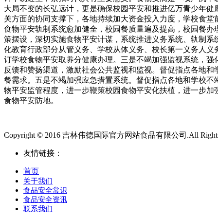
大局不变的长弘远计，更是确保校园平安和推进亿万青少年健
关方面的协同支撑下，各地持续加大资金投入力度，学校食堂前
食物平安轨制系统愈加健全，校园餐质量遍及提高，校园餐办
策摆设，深切实施食物平安计谋，系统推进义务系统、轨制系
化教育行政部分从管义务、学校从体义务、校长第一义务人义
订学校食物平安取养分健康办理。三是不竭加强监视系统，强
反馈和赞扬渠道，激励社会公共监视和监视。督促指点各地和
餐需求。五是不竭加强应急措置系统。督促指点各地和学校不
物平安监管程度，进一步鞭策校园食物平安化扶植，进一步加
食物平安防地。
Copyright © 2016 吉林伟德国际官方网站食品有限公司.All Rights 
友情链接：
首页
关于我们
食品安全常识
食品安全资讯
联系我们