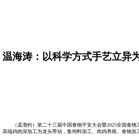
温海涛：以科学方式手艺立异为
（孟渤钧）第二十三届中国食物平安大会暨2025全国食物工
高端鸡肉深加工为龙头带动，集饲料加工、肉鸡养殖、食物加