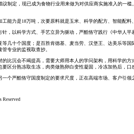
议制定，现已成为食物行业用来做为对供应商实施准入的一槛。
能力是18万吨，次要原料就是玉米、科学的配方、智能配料
，以科学方式、手艺立异为驱动，严酷恪守践行《中华人平易
等几十个国度；是百胜肯德基、麦当劳、汉堡王、达美乐等国际
接管专业的监视取查抄。
的比沉会不竭提高，需要大师用本人的学问架构，用科学的方式
也要区分熟冻取生冻，肉类做熟卵白变性凝固，冷冻加热后，口
一个严酷恪守国度制定的要求尺度，正在高端市场、客户引领之
Reserved