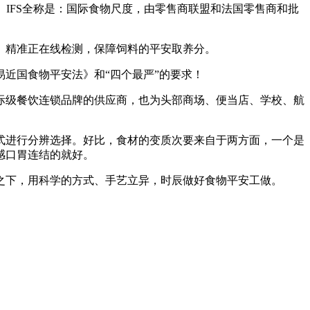
IFS全称是：国际食物尺度，由零售商联盟和法国零售商和批
、精准正在线检测，保障饲料的平安取养分。
近国食物平安法》和“四个最严”的要求！
级餐饮连锁品牌的供应商，也为头部商场、便当店、学校、航
进行分辨选择。好比，食材的变质次要来自于两方面，一个是
感口胃连结的就好。
下，用科学的方式、手艺立异，时辰做好食物平安工做。