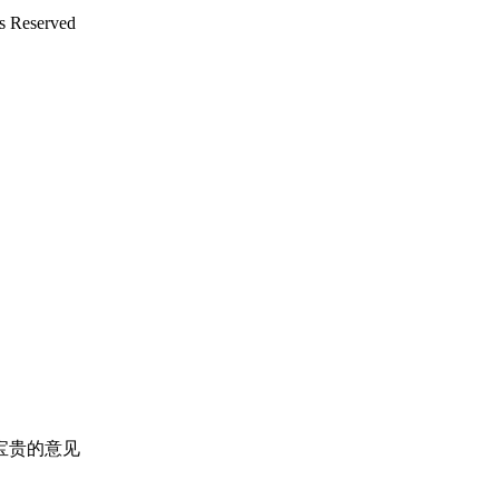
Reserved
宝贵的意见