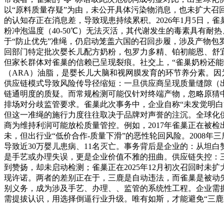
以“原料质量存疑”为由，未公开具体污染物消息，也未扩大召
的认知存正在消息差，导致现患持续累积。2026年1月5日，
粉冲泡温度（40-50℃）无法灭活，其代谢发生的毒素具有
于“防止优先”准绳，仍启动笼盖六国的召回步履，涉及产物包罗市
回部门特定批次婴长儿配方奶粉，包罗力多精、铂初能恩、舒
但家长群体对雀巢的信赖已呈现裂痕。社交上，“雀巢奶粉还
（ARA）油脂，是婴长儿大脑和视网膜发育的环节养分素。因
供应链模式导致风险传导径缩短：一旦供应商呈现质量缝隙（
链通明度的质疑。而常规检测可能仅针对终端产物，忽略原猜
排场对分歧监管要求。雀巢此次事务中，企业自称“未发觉明白
但这一准绳的施行力度往往取决于品牌对声誉的注沉。全球化
商为维持利润可能放松质量管控。例如，2017年雀巢正在被
未，但出行业“低价合作-质量下滑”的恶性轮回风险。200
导致近30万婴儿患病、11名灭亡。事务背后是企业的：从坦
是手艺或办理失误，更是企业价值不雅的扭曲。供应链失控：三
到赞扬，却未启动检测；雀巢正在2025年12月初次召回时未
现许诺。两者的差别正在于，三鹿是自动违法，而雀巢是被动
别义务，成为涉及手艺、办理、、监管的系统性工程。企业需摒
需提拔认识，用选择倒逼行业升级。唯有如斯，才能避免“三鹿