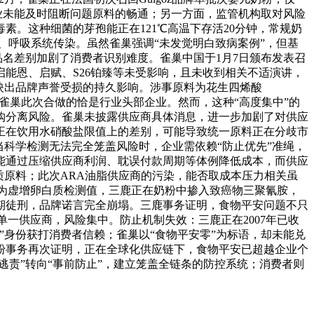
业未能及时阻断问题原料的畅通；另一方面，监管机构取对风险
素。这种细菌的芽孢能正在121℃高温下存活20分钟，常规奶
、呼吸系统传染。虽然雀巢强调“未发觉明白致病案例”，但基
，商品名差别加剧了消费者识别难度。雀巢中国于1月7日颁布发表召
能恩、启赋、S26铂臻等未受影响，且未收到相关不适演讲，
映出品牌声誉受损的持久影响。涉事原料为花生四烯酸
雀巢此次合做的恰是行业头部企业。然而，这种“高度集中”的
购分离风险。雀巢未披露供应商具体消息，进一步加剧了对供应
正在饮用水硝酸盐限值上的差别，可能导致统一原料正在分歧市
科学检测无法完全笼盖风险时，企业需依赖“防止优先”准绳，
能通过压缩供应商利润、耽误付款周期等体例降低成本，而供应
质原料；此次ARA油脂供应商的污染，能否取成本压力相关虽
。为虚增卵白质检测值，三鹿正在奶粉中掺入致癌物三聚氰胺，
无期徒刑，品牌诺言完全崩塌。三鹿事务证明，食物平安问题不只
一供应商，风险集中。防止机制失效：三鹿正在2007年已收
”身份获打消费者信赖；雀巢以“食物平安零”为标语，却未能兑
粉事务再次证明，正在全球化供应链下，食物平安已超越企业个
逃责”转向“事前防止”，建立笼盖全链条的防控系统；消费者则