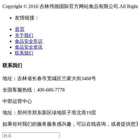
Copyright © 2016 吉林伟德国际官方网站食品有限公司.All Rights 
友情链接：
首页
关于我们
食品安全常识
食品安全资讯
联系我们
联系我们
地址：吉林省长春市宽城区兰家大街3468号
全国客服热线：400-680-7778
中部运营中心
地址：郑州市郑东新区绿地双子塔北塔19层
如果你对我们的服务服务感兴趣，可以在线咨询，或者提供您