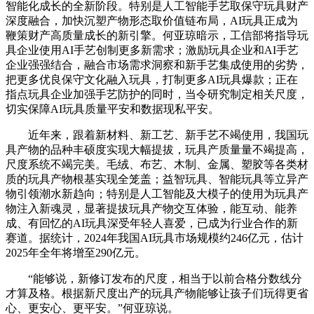
智能化成长的全新阶段。特别是人工智能手艺取保守玩具财产
深度融合，加快沉塑产物形态取价值链布局，AI玩具正成为
鞭策财产高质量成长的新引擎。何亚琼暗示，工信部将指导玩
具企业使用AI手艺创制更多新需求；激励玩具企业和AI手艺
企业强强结合，融合市场需求洞察和新手艺集成使用的劣势，
把更多优良保守文化融入玩具，打制更多AI玩具爆款；正在
指点玩具企业加强手艺防护的同时，当令研究制定相关尺度，
切实保障AI玩具质量平安和数据现私平安。
近年来，跟着新材料、新工艺、新手艺不竭使用，我国玩
具产物的品种丰硕度实现大幅提拔，玩具产质量量不竭提高，
尺度系统不竭完美。毛绒、布艺、木制、金属、塑胶等各类材
质的玩具产物根基实现全笼盖；益智玩具、智能玩具等立异产
物引领潮水新趋向；特别是人工智能及大模子的使用为玩具产
物注入新魂灵，显著提拔玩具产物交互体验，能互动、能养
成、有回忆的AI玩具深受年轻人喜爱，已成为行业合作的新
赛道。据统计，2024年我国AI玩具市场规模约246亿元，估计
2025年全年将增至290亿元。
“能够说，新修订发布的尺度，相当于以前合格分数线分
才算及格。根据新尺度出产的玩具产物能够让孩子们玩得更省
心、更安心、更平安。”何亚琼说。