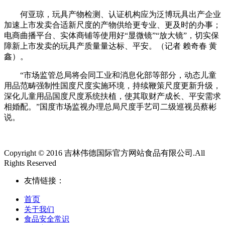
何亚琼，玩具产物检测、认证机构应为泛博玩具出产企业
加速上市发卖合适新尺度的产物供给更专业、更及时的办事；
电商曲播平台、实体商铺等使用好“显微镜”“放大镜”，切实保
障新上市发卖的玩具产质量量达标、平安。（记者 赖奇春 黄
鑫）。
“市场监管总局将会同工业和消息化部等部分，动态儿童
用品范畴强制性国度尺度实施环境，持续鞭策尺度更新升级，
深化儿童用品国度尺度系统扶植，使其取财产成长、平安需求
相婚配。”国度市场监视办理总局尺度手艺司二级巡视员蔡彬
说。
Copyright © 2016 吉林伟德国际官方网站食品有限公司.All
Rights Reserved
友情链接：
首页
关于我们
食品安全常识