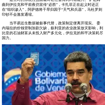
曲到伊拉克和平前夜仍宣传“必胜”，卡扎菲正在起义时还正
在“组织渗入”，阿萨德将干旱归因于“天气和兵器”，马杜罗则
印钞不会激发通缩。
当平易近生数据被叙事代替，政策制定便离开现实。 委
内瑞拉的价钱管制加剧欠缺，叙利亚的农业政策放灾影响，利
比亚的石油财富从未投入财产多元化，伊拉克的和平决策耗尽
国力。