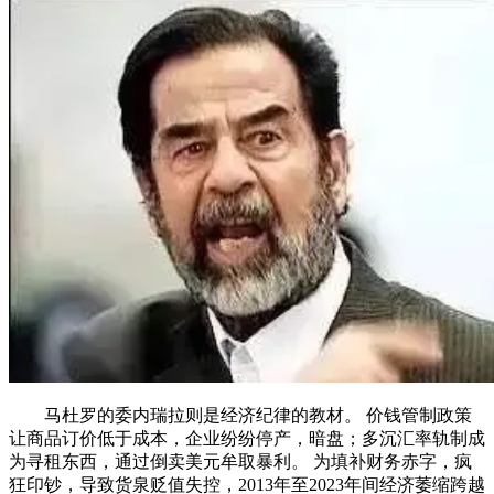
马杜罗的委内瑞拉则是经济纪律的教材。 价钱管制政策
让商品订价低于成本，企业纷纷停产，暗盘；多沉汇率轨制成
为寻租东西，通过倒卖美元牟取暴利。 为填补财务赤字，疯
狂印钞，导致货泉贬值失控，2013年至2023年间经济萎缩跨越