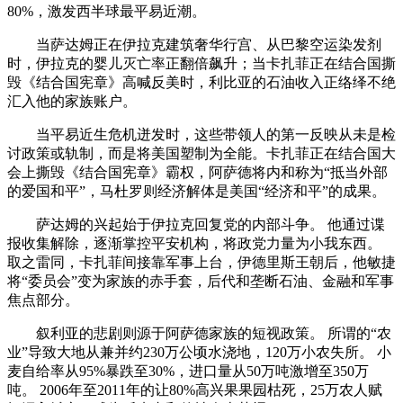
80%，激发西半球最平易近潮。
当萨达姆正在伊拉克建筑奢华行宫、从巴黎空运染发剂
时，伊拉克的婴儿灭亡率正翻倍飙升；当卡扎菲正在结合国撕
毁《结合国宪章》高喊反美时，利比亚的石油收入正络绎不绝
汇入他的家族账户。
当平易近生危机迸发时，这些带领人的第一反映从未是检
讨政策或轨制，而是将美国塑制为全能。卡扎菲正在结合国大
会上撕毁《结合国宪章》霸权，阿萨德将内和称为“抵当外部
的爱国和平”，马杜罗则经济解体是美国“经济和平”的成果。
萨达姆的兴起始于伊拉克回复党的内部斗争。 他通过谍
报收集解除，逐渐掌控平安机构，将政党力量为小我东西。
取之雷同，卡扎菲间接靠军事上台，伊德里斯王朝后，他敏捷
将“委员会”变为家族的赤手套，后代和垄断石油、金融和军事
焦点部分。
叙利亚的悲剧则源于阿萨德家族的短视政策。 所谓的“农
业”导致大地从兼并约230万公顷水浇地，120万小农失所。 小
麦自给率从95%暴跌至30%，进口量从50万吨激增至350万
吨。 2006年至2011年的让80%高兴果果园枯死，25万农人赋