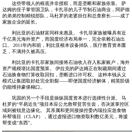
这些带领人的根底并非授权，而是垄断和家族依靠。 萨
达姆的侄子掌管国卫队，卡扎菲的儿子节制石油商业，阿萨德
的弟弟控制精锐部队，马杜罗的老婆担任和总查察长——成了
家族企业的延长。
利比亚的石油财富同样未惠及。 卡扎菲家族被曝具有近
千亿美元海外资产，而国度经济布局单一，完全依赖石油出
口。 2011年内和前，利比亚根本设备掉队，医疗教育资本匮
乏，不满持久被高压。
利比亚的卡扎菲家族间接将石油收入存入私家账户，海外
资产规模堪比国度预算。 伊拉克的萨达姆正在制裁期间通过
石油换食物打算收取回扣，垄断进口许可权。 这种本钱从义
模式让集团取好处完全割裂——即便国度经济解体，精英阶级
仍能维持豪侈糊口。
巩固的另一个手段是操纵国度资本进行选择性分派。 马
杜罗的“平易近生”项目本应公允救帮贫苦生齿，否决派掌控区
域则被锐意边缘化。 其亲属和更间接操控委内瑞拉应急食物
补帮项目（CLAP），通过虚报进口物资取利数亿美元，将援
帮变成“东西”。