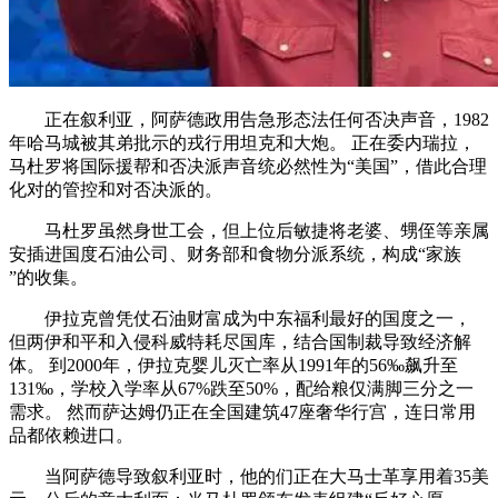
正在叙利亚，阿萨德政用告急形态法任何否决声音，1982
年哈马城被其弟批示的戎行用坦克和大炮。 正在委内瑞拉，
马杜罗将国际援帮和否决派声音统必然性为“美国”，借此合理
化对的管控和对否决派的。
马杜罗虽然身世工会，但上位后敏捷将老婆、甥侄等亲属
安插进国度石油公司、财务部和食物分派系统，构成“家族
”的收集。
伊拉克曾凭仗石油财富成为中东福利最好的国度之一，
但两伊和平和入侵科威特耗尽国库，结合国制裁导致经济解
体。 到2000年，伊拉克婴儿灭亡率从1991年的56‰飙升至
131‰，学校入学率从67%跌至50%，配给粮仅满脚三分之一
需求。 然而萨达姆仍正在全国建筑47座奢华行宫，连日常用
品都依赖进口。
当阿萨德导致叙利亚时，他的们正在大马士革享用着35美