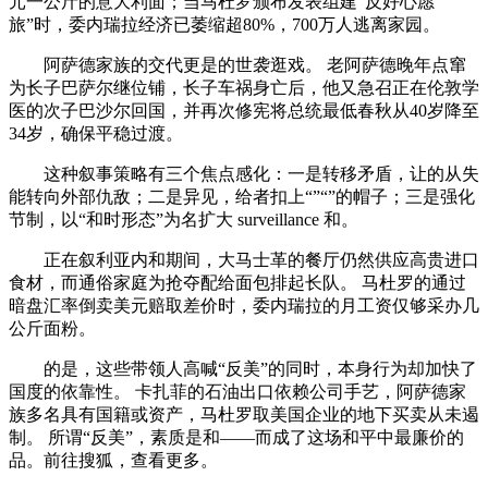
元一公斤的意大利面；当马杜罗颁布发表组建“反好心愿
旅”时，委内瑞拉经济已萎缩超80%，700万人逃离家园。
阿萨德家族的交代更是的世袭逛戏。 老阿萨德晚年点窜
为长子巴萨尔继位铺，长子车祸身亡后，他又急召正在伦敦学
医的次子巴沙尔回国，并再次修宪将总统最低春秋从40岁降至
34岁，确保平稳过渡。
这种叙事策略有三个焦点感化：一是转移矛盾，让的从失
能转向外部仇敌；二是异见，给者扣上“”“”的帽子；三是强化
节制，以“和时形态”为名扩大 surveillance 和。
正在叙利亚内和期间，大马士革的餐厅仍然供应高贵进口
食材，而通俗家庭为抢夺配给面包排起长队。 马杜罗的通过
暗盘汇率倒卖美元赔取差价时，委内瑞拉的月工资仅够采办几
公斤面粉。
的是，这些带领人高喊“反美”的同时，本身行为却加快了
国度的依靠性。 卡扎菲的石油出口依赖公司手艺，阿萨德家
族多名具有国籍或资产，马杜罗取美国企业的地下买卖从未遏
制。 所谓“反美”，素质是和——而成了这场和平中最廉价的
品。前往搜狐，查看更多。