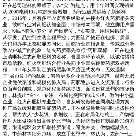
正在总司理林的率领下，以“实”为焦点，用十年时间实现销量
从 2000吨到10万吨的50倍增加，为行业破局供给了新鲜样
本。2016年，具有多年农资零售经验的林接办红火药肥相关营
业，彼时行业对药肥认知全面，市场根本亏弱。他立脚用户需
求，明白“植保+养分”的产物定位，“卖实货、用结果措辞”，
从研发、品控到生测全程严控，力图让产物正在包拆、质量、
营销和办事上都彰显差同化。面临行业虚报含量、偷减成分导
致农户减产的乱象，红火药肥率先奉行“药肥双标”，正在包拆
上清晰标注农药取肥料的名称、含量等环节消息，以诚信博得
市场信赖。红火药肥结合行业头部企业牵头鞭策药肥双标历
程，2021年从导制定的药肥集体尺度正式发布，无效遏制
了“劣币良币”的乱象，鞭策更多企业自动拥抱规范。跟着大肥
企业凭仗渠道和规模劣势入局，药肥逐步进入支流渠道，行业
负面声音削减，规范化程度持续提拔。面临日益激烈的市场所
作，林提出“专业、专注、布局化突围”的成长径。做为中小型
企业，红火药肥以专业立命，自从研发做物全周期处理方案，
推广高效缓释肥取功能型药肥，正在保障质量的同时提拔性价
比，帮力农人“少花钱、多增收”。正在布局化结构上，产物端
针对大田做物推出高性价比产物，为经济做物打制高附加值方
案；渠道端区分大肥取特肥渠道，避免冲突；做物端聚焦红
薯、中药材等细分范畴，成立手艺壁垒。林认为，农药“一证