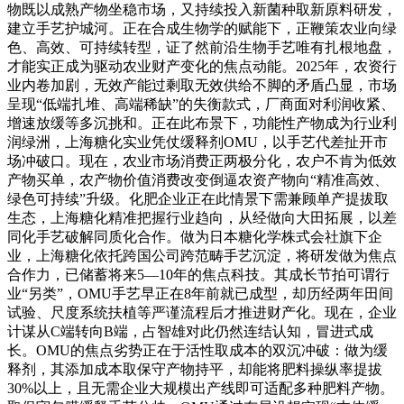
物既以成熟产物坐稳市场，又持续投入新菌种取新原料研发，
建立手艺护城河。正在合成生物学的赋能下，正鞭策农业向绿
色、高效、可持续转型，证了然前沿生物手艺唯有扎根地盘，
才能实正成为驱动农业财产变化的焦点动能。2025年，农资行
业内卷加剧，无效产能过剩取无效供给不脚的矛盾凸显，市场
呈现“低端扎堆、高端稀缺”的失衡款式，厂商面对利润收紧、
增速放缓等多沉挑和。正在此布景下，功能性产物成为行业利
润绿洲，上海糖化实业凭仗缓释剂OMU，以手艺代差扯开市
场冲破口。现在，农业市场消费正两极分化，农户不肯为低效
产物买单，农产物价值消费改变倒逼农资产物向“精准高效、
绿色可持续”升级。化肥企业正在此情景下需兼顾单产提拔取
生态，上海糖化精准把握行业趋向，从经做向大田拓展，以差
同化手艺破解同质化合作。做为日本糖化学株式会社旗下企
业，上海糖化依托跨国公司跨范畴手艺沉淀，将研发做为焦点
合作力，已储蓄将来5—10年的焦点科技。其成长节拍可谓行
业“另类”，OMU手艺早正在8年前就已成型，却历经两年田间
试验、尺度系统扶植等严谨流程后才推进财产化。现在，企业
计谋从C端转向B端，占智雄对此仍然连结认知，冒进式成
长。OMU的焦点劣势正在于活性取成本的双沉冲破：做为缓
释剂，其添加成本取保守产物持平，却能将肥料操纵率提拔
30%以上，且无需企业大规模出产线即可适配多种肥料产物。