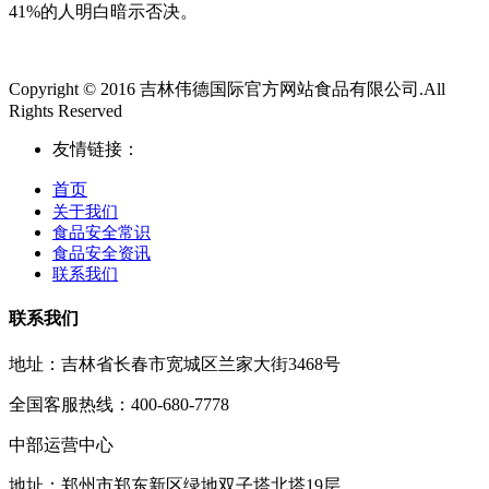
41%的人明白暗示否决。
Copyright © 2016 吉林伟德国际官方网站食品有限公司.All
Rights Reserved
友情链接：
首页
关于我们
食品安全常识
食品安全资讯
联系我们
联系我们
地址：吉林省长春市宽城区兰家大街3468号
全国客服热线：400-680-7778
中部运营中心
地址：郑州市郑东新区绿地双子塔北塔19层