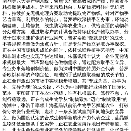
菌剂等六大类产物系统，聚焦低剂量高效浓缩产物，削减资本
耗损取使用成本。近年来市场趋向，从矿物肥料转向无机肥
料，持续扩充无机处理方案取动物提取物产物线。针对产物手
艺含量高、利用复杂的特点，普罗蒂欧深耕手艺办事，环绕动
物健康、土壤修复、线虫防治等农业痛点，供给全面的动物养
分处理方案，通过取客户的计谋合做持续优化产物取办事。分
歧于逃求快速扩张的行业风气，普罗蒂欧“慢就是快”的成长，
不将规模增量做为焦点方针，而是专注产物立异取办事深挖。
正在中国市场稳步成长的同时，依托戈壁种植手艺劣势，中东
和非洲市场也实现了快速增加。朱塞佩博士认为，企业无需逃
求规模最大，而应聚焦特色做物需求，通过配方取手艺立异、
专业办事落地创制价值。做为深耕中国的特肥外企代表，普罗
蒂欧以科学的产物定位、精准的手艺赋能取稳健的成长节拍，
正在合作激烈的市场中实现稳步增加。其“专业为基、办事为
本、立异为魂”的成长径，不只为中国特肥行业供给了国际化
范本，更印证了正在农业范畴，唯有扎根需求、笃行不怠，方
能行稳致远。正在合成生物学从“制物致知”迈向“制物致用”的
海潮中，张浩千率领上海蓝晶以前沿生物手艺赋能农业，打破
保守农资行业瓶颈，走出了一条从尝试室到田间地头的立异
之。做为国度认定的合成生物学新质出产力代表企业，蓝晶微
生物凭仗全链条手艺劣势，正在农业蓝海斥地出奇特赛道。初
时，北大生命科学专业布景叠加跨学科的进修堆集，让张浩千