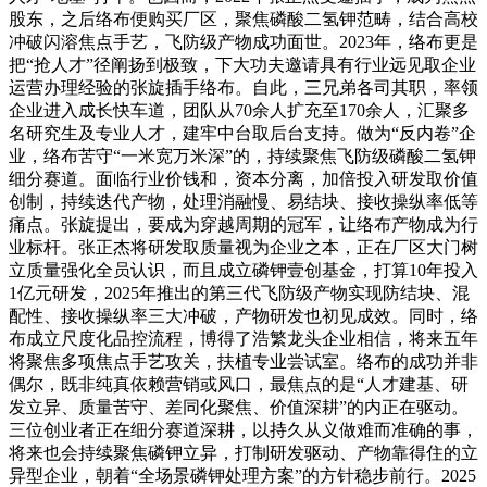
股东，之后络布便购买厂区，聚焦磷酸二氢钾范畴，结合高校
冲破闪溶焦点手艺，飞防级产物成功面世。2023年，络布更是
把“抢人才”径阐扬到极致，下大功夫邀请具有行业远见取企业
运营办理经验的张旋插手络布。自此，三兄弟各司其职，率领
企业进入成长快车道，团队从70余人扩充至170余人，汇聚多
名研究生及专业人才，建牢中台取后台支持。做为“反内卷”企
业，络布苦守“一米宽万米深”的，持续聚焦飞防级磷酸二氢钾
细分赛道。面临行业价钱和，资本分离，加倍投入研发取价值
创制，持续迭代产物，处理消融慢、易结块、接收操纵率低等
痛点。张旋提出，要成为穿越周期的冠军，让络布产物成为行
业标杆。张正杰将研发取质量视为企业之本，正在厂区大门树
立质量强化全员认识，而且成立磷钾壹创基金，打算10年投入
1亿元研发，2025年推出的第三代飞防级产物实现防结块、混
配性、接收操纵率三大冲破，产物研发也初见成效。同时，络
布成立尺度化品控流程，博得了浩繁龙头企业相信，将来五年
将聚焦多项焦点手艺攻关，扶植专业尝试室。络布的成功并非
偶尔，既非纯真依赖营销或风口，最焦点的是“人才建基、研
发立异、质量苦守、差同化聚焦、价值深耕”的内正在驱动。
三位创业者正在细分赛道深耕，以持久从义做难而准确的事，
将来也会持续聚焦磷钾立异，打制研发驱动、产物靠得住的立
异型企业，朝着“全场景磷钾处理方案”的方针稳步前行。2025