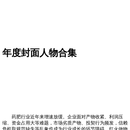
年度封面人物合集
药肥行业近年来增速放缓。企业面对产物收紧、利润压
缩、资金占用大等难题，市场劣质产物、投契行为频发，信赖
危机取规范缺失等乱象也成为行业成长的环节障碍。红火做物