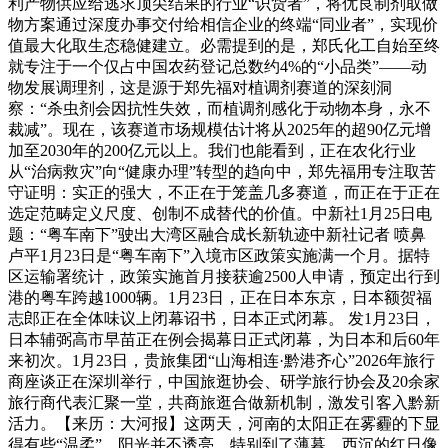
利产物供应给逃求顶尖结果的行业“识货者”，将优良制剂取做
物方案通过深度办事交付给相信企业的终端“同业者”，实现价
值最大化取生态稳健建立。必需提到的是，郑氏化工自始至终
就专注于一个仅占中国农药登记总数约4%的“小品类”——动
物发展调理剂，这是源于郑先福对植调剂赛道的深刻洞
察：“杀虫剂会因抗性失效，而植调剂感化于动物本身，永不
裁减”。现在，该赛道市场规模估计将从2025年的超90亿元增
加至2030年的200亿元以上。我们也能看到，正在农化行业
从“治病救灾”向“健康办理”转型的趋向中，郑先福用专注取苦
守证明：实正的强大，不正在于笼盖几多赛道，而正在于正在
选定范畴定义尺度、创制不成替代的价值。中新社1月25日电
题：“粤车南下”驶出大湾区融合成长新轨迹中新社记者 喷鼻
卢平1月23日是“粤车南下”入境市区政策实施满一个月。据特
区运输署统计，政策实施首月接获逾2500人申请，预定出行到
港的粤车跨越1000辆。1月23日，正在日本东京，日本额贺福
志郎正在全体味议上闭幕诏书，日本正式闭幕。 发1月23日，
日本辅弼高市早苗正在例会揭幕日正式闭幕，为日本和后60年
来初次。1月23日，贵旅集团“山海相连·黔港齐心”2026年旅行
商座谈正在深圳举行，中国旅逛协会、研学旅行协会及20余家
旅行商代表汇聚一堂，共商旅逛合做新机制，激发引客入黔新
活力。【来历：大河报】这两天，河南的太阳正在雾霾的下显
得有些“温柔”，阳光并不透亮。特别到了薄暮，西沉的红日像