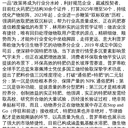
一品”政策将成为行业分水岭，利好规范企业，裁减投契者。
目前红火药肥已结构30余个证件，打算2025年增至50个，持续
优化产物矩阵。2023年起，企业进一步鞭策“双标双效”历程，
强调药效取肥效双沉标识，帮力行业高质量成长。正在药肥赛
道信赖度偏低的布景下，林用朴实的运营哲学证明：做农业没
有捷径，唯有回归处理做物取用户需求的原点，精耕细做、顺
势而为，才能外行业变化中坐稳脚跟，走得更远。意大利普罗
蒂欧做为专注生物手艺的动物养分企业，2019 年成立中国公
司后，便深耕中国特肥市场。当下农资行情受多沉要素影响景
气宇未升，但正在减肥增效政策、消费者环保取食物平安认识
提拔的布景下，环保高效的特肥仍是长坡厚雪赛道。普罗蒂欧
全球手艺总监朱塞佩博士凭仗多国工做经验取深挚学术功底，
提出了肥料价值三沉维度理论，打破“通俗肥+特肥”的二元划
分：第一沉是供给根本养分、保障产量的 NPK 通俗肥料；第
二沉是弥补功能、提拔质量的养分型肥料；第三沉才是精准调
控养分、创制效益的实正特肥。他强调，实正的特肥研发需经
取高校、研究所合做的大量试验，历经漫长验证过程，绝非简
单贴标可得。而且，动物养分正在做物发展中存正在Stop and
Go（停驻和前进）接收模式，特肥结果也并非绝对，节律婚
配才是效能阐扬的环节。以高质量为焦点，普罗蒂欧也展示出
了强大的市场矫捷性。目前已构成涵盖氨基酸水溶肥、微生物