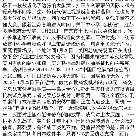
极了一枚被虚化了边缘的大蛋黄，挂正在灰蒙蒙的天际，虽有
暖意却不间接。这种静稳气候让视觉感官变得温和，但也意味
着大气扩散前提转差，污染物正正在持续累积，空气质量不尽
如人意。跟着江苏各地进入时间，关于中小学“春秋假”，江苏
多地都有新动静。1月21日，南京市十七届五次会议揭幕，代
市长李忠军代表南京市人平易近向大会演讲工做时提出，统筹
放置中小学春秋假和职工带薪错峰休假，培育更多亲子消费、
家庭消费场景。本地时间1月26日，美国总统特朗普正在其社
交平台“实正在社交”发文暗示，因为韩国未核准并落实此前取
美国告竣的商业和谈，美方将提高对韩国商品征收的关税税
率。磅礴旧事2026-01-27 08！13！30“中国田径队”微信公号1
月26日晚，中国田径协会原楼大鹏同志，因病治疗无效，于
2026年1月25日正在逝世。做为首批省级机构试点单元，省交
管总队被付与新职责——高速全程侦办刑事案件做为首批省级
机构试点单元，省交管总队被付与新职责——高速全程侦办刑
事案件（扶植更高程度的安然中国）正在高速公上，司机“一
脚油门”便可能驶过数个县市。近海海域，外军军舰高速冲上
来，反面对上施行近海使命的解放军，成果对上太原舰，下一
秒本人先怂了。美军这几年正在中国周边越凑越近，什么抵近
侦查、高强度，曾经成了屡见不鲜。更值得留意的是，高市早
苗决定提前闭幕日本这件事，只要27%的受访者支撑，而有