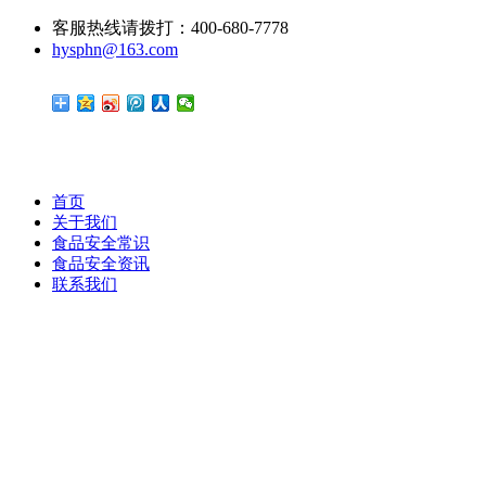
客服热线请拨打：400-680-7778
hysphn@163.com
首页
关于我们
食品安全常识
食品安全资讯
联系我们